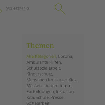
030 443360-0
schließen
KONTAKT
Themen
Suchen
e
Impressum
Alle Kategorien
Corona
itgeberin
Datenschutz
Ambulante Hilfen
Hinweisgebersystem
Schulsozialarbeit
Intranet
Kinderschutz
Menschen im Harzer Kiez
Messen
tandem intern
Fortbildungen
Inklusion
Kita
Schule
Presse
Sozialarbeit