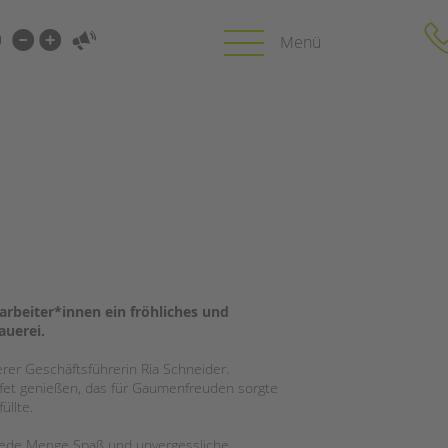
i-
gen
gen
PROFIL | LEITBILD
KARRIERE
HUNG
Bereiche im Überblick
Stellenangebot
Kinder- und Jugendschutz
tandem als Arbe
Unsere Videos
LFE
Gesellschafter VdK
NEWS/BLOG
arbeiter*innen ein fröhliches und
schoolcoach BTL
N
auerei.
tandem international
unkuerzbar
MIE
er Geschäftsführerin Ria Schneider.
Briefe an Kai
uffet genießen, das für Gaumenfreuden sorgte
üllte.
PRESSE
r jede Menge Spaß und unvergessliche