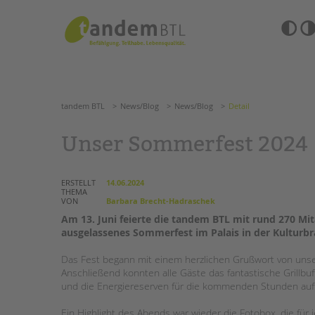
Zum
Navigation
Inhalt
überspringen
springen
Barrierefre
Einstellun
tandem BTL
News/Blog
News/Blog
Detail
übersprin
Navigation
überspringen
SUCHE
tandem BTL
News/Blog
News/Blog
Detail
ANGEBOTE
Unser Sommerfest 2024
KITA & FRÜHE HILFEN
HILFEN ZUR ERZIE
ERSTELLT
14.06.2024
THEMA
SCHULE & GANZTAG
EINGLIEDERUNGSHI
VON
Barbara Brecht-Hadraschek
Grundschulen
Am 13. Juni feierte die tandem BTL mit rund 270 Mit
BETREUTES WOHNE
ausgelassenes Sommerfest im Palais in der Kulturbr
Oberschulen
Förderzentren
TANDEM BTL AKADE
Das Fest begann mit einem herzlichen Grußwort von unser
Kollegs
Anschließend konnten alle Gäste das fantastische Grillb
EFöB
Zertfikatskurse
und die Energiereserven für die kommenden Stunden auff
Schulbezogene Sozialarbeit
Seminarkalender
Tagesgruppen
Ein Highlight des Abends war wieder die Fotobox, die fü
Seminarräume