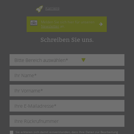
Karriere
Melden Sie sich hier für unseren
Newsletter
an.
Schreiben Sie uns.
Pflichtfeld
Sie erklären sich damit einverstanden, dass Ihre Daten zur Bearbeitung