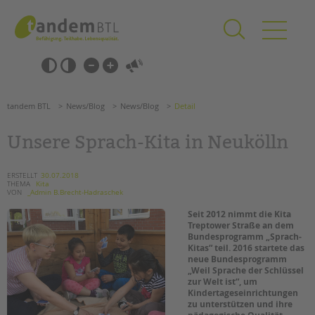
Zum
Navigation
Inhalt
überspringen
springen
Navigation
Barrierefrei-
überspringen
Einstellungen
überspringen
ANGEBOTE
tandem BTL
News/Blog
News/Blog
Detail
KITA & FRÜHE HILFEN
Unsere Sprach-Kita in Neukölln
SCHULE & GANZTAG
Grundschulen
ERSTELLT
30.07.2018
THEMA
Kita
Oberschulen
VON
_Admin B.Brecht-Hadraschek
Förderzentren
Seit 2012 nimmt die Kita
Treptower Straße an dem
Kollegs
Bundesprogramm „Sprach-
EFöB
Kitas“ teil. 2016 startete das
neue Bundesprogramm
Schulbezogene Sozialarbeit
„Weil Sprache der Schlüssel
Tagesgruppen
zur Welt ist“, um
Kindertageseinrichtungen
HILFEN ZUR ERZIEHUNG
zu unterstützen und ihre
Suchen