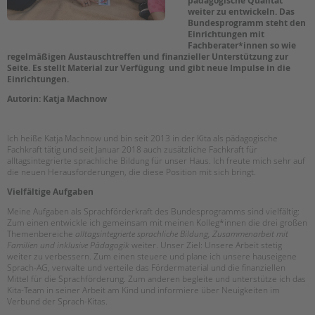
pädagogische Qualität
weiter zu entwickeln. Das
EINGLIEDERUNGSHILFE
Bundesprogramm steht den
Einrichtungen mit
Fachberater*innen so wie
BETREUTES WOHNEN
regelmäßigen Austauschtreffen und finanzieller Unterstützung zur
Seite. Es stellt Material zur Verfügung und gibt neue Impulse in die
Einrichtungen.
TANDEM BTL AKADEMIE
Autorin: Katja Machnow
Zertfikatskurse
Seminarkalender
Ich heiße Katja Machnow und bin seit 2013 in der Kita als pädagogische
Seminarräume
Fachkraft tätig und seit Januar 2018 auch zusätzliche Fachkraft für
alltagsintegrierte sprachliche Bildung für unser Haus. Ich freute mich sehr auf
die neuen Herausforderungen, die diese Position mit sich bringt.
STADTTEILARBEIT
Vielfältige Aufgaben
PROFIL | LEITBILD
Meine Aufgaben als Sprachförderkraft des Bundesprogramms sind vielfältig:
Zum einen entwickle ich gemeinsam mit meinen Kolleg*innen die drei großen
Bereiche im Überblick
Themenbereiche
alltagsintegrierte sprachliche Bildung, Zusammenarbeit mit
Familien und inklusive Pädagogik
weiter. Unser Ziel: Unsere Arbeit stetig
Kinder- und Jugendschutz
weiter zu verbessern. Zum einen steuere und plane ich unsere hauseigene
Unsere Videos
Sprach-AG, verwalte und verteile das Fördermaterial und die finanziellen
Mittel für die Sprachförderung. Zum anderen begleite und unterstütze ich das
Gesellschafter VdK
Kita-Team in seiner Arbeit am Kind und informiere über Neuigkeiten im
schoolcoach BTL
Verbund der Sprach-Kitas.