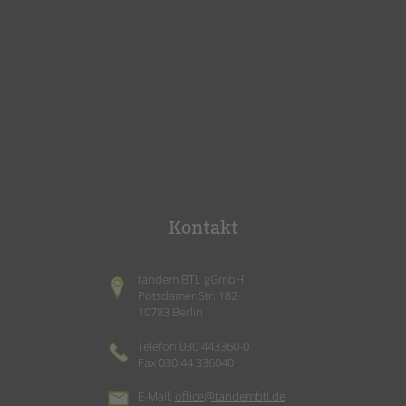
Kontakt
tandem BTL gGmbH
Potsdamer Str. 182
10783 Berlin
Telefon 030 443360-0
Fax 030 44 336040
E-Mail:
office@tandembtl.de