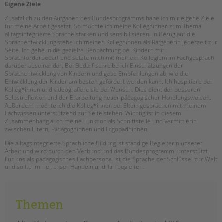
tandem international
Eigene Ziele
Zusätzlich zu den Aufgaben des Bundesprogramms habe ich mir eigene Ziele
KARRIERE
für meine Arbeit gesetzt. So möchte ich meine Kolleg*innen zum Thema
alltagsintegrierte Sprache stärken und sensibilisieren. In Bezug auf die
Stellenangebote
Sprachentwicklung stehe ich meinen Kolleg*innen als Ratgeberin jederzeit zur
tandem als Arbeitgeberin
Seite. Ich gehe in die gezielte Beobachtung bei Kindern mit
Sprachförderbedarf und setzte mich mit meinem Kollegium im Fachgespräch
NEWS/BLOG
darüber auseinander. Bei Bedarf schreibe ich Einschätzungen der
Sprachentwicklung von Kindern und gebe Empfehlungen ab, wie die
Entwicklung der Kinder am besten gefördert werden kann. Ich hospitiere bei
unkuerzbar
Kolleg*innen und videografiere sie bei Wunsch. Dies dient der besseren
Briefe an Kai
Selbstreflexion und der Erarbeitung neuer pädagogischer Handlungsweisen.
Außerdem möchte ich die Kolleg*innen bei Elterngesprächen mit meinem
Fachwissen unterstützend zur Seite stehen. Wichtig ist in diesem
PRESSE
Zusammenhang auch meine Funktion als Schnittstelle und Vermittlerin
zwischen Eltern, Pädagog*innen und Logopäd*innen.
Magazin
Die alltagsintegrierte Sprachliche Bildung ist ständige Begleiterin unserer
Arbeit und wird durch den Verbund und das Bundesprogramm unterstützt.
KONTAKT
Für uns als pädagogisches Fachpersonal ist die Sprache der Schlüssel zur Welt
und sollte immer unser Handeln und Tun begleiten.
Impressum
Datenschutz
Hinweisgebersystem
Themen
Intranet