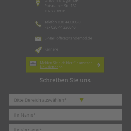
tandem BTL gGmbH
Potsdamer Str. 182
10783 Berlin
Telefon 030 443360-0
Fax 030 44 336040
E-Mail:
office@tandembtl.de
Karriere
Melden Sie sich hier für unseren
Newsletter
an.
Schreiben Sie uns.