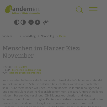
Zum
Navigation
Inhalt
überspringen
springen
Navigation
Barrierefrei-
überspringen
Einstellungen
überspringen
ANGEBOTE
tandem BTL
News/Blog
News/Blog
Detail
KITA & FRÜHE HILFEN
Menschen im Harzer Kiez:
SCHULE & GANZTAG
November
Grundschulen
Oberschulen
ERSTELLT
03.12.2019
THEMA
Menschen im Harzer Kiez
Förderzentren
VON
Barbara Brecht-Hadraschek
Kollegs
Im November hatten wir die Arbeit an der Hans-Fallada-Schule das erste Mal
EFöB
im Blick und unsere Schulsozialarbeit besucht (hier werden wir noch öfter
sein!). Außerdem haben wir über unseren tandem-Tellerand hinausgeschaut
Schulbezogene Sozialarbeit
und sind mit Menschen ins Gespräch gekommen, die ganz Unterschiedliches
Tagesgruppen
mit dem Harzer Kiez verbindet. Ob Bildungskoordination und Harzer
Schwung oder Unterstützung bei Renten- und Rehaanträgen – sehr viel Gutes
HILFEN ZUR ERZIEHUNG
passiert hier mit kleinem Budget oder ehrenamtlich ­– und immer viel
Herzblut. „Es ist schön zu sehen, wie die Communities sich dabei begegnen