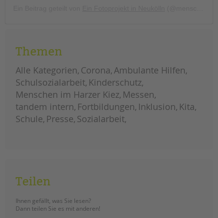
Ein Beitrag geteilt von
Ein Fotoprojekt in Neukölln
(@menschen.im.harzer.kiez) am
Themen
Alle Kategorien
Corona
Ambulante Hilfen
Schulsozialarbeit
Kinderschutz
Menschen im Harzer Kiez
Messen
tandem intern
Fortbildungen
Inklusion
Kita
Schule
Presse
Sozialarbeit
Teilen
Ihnen gefällt, was Sie lesen?
Dann teilen Sie es mit anderen!