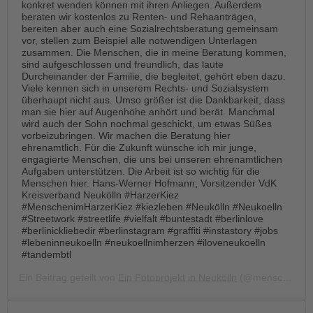
tandem international
konkret wenden können mit ihren Anliegen. Außerdem
beraten wir kostenlos zu Renten- und Rehaanträgen,
KARRIERE
bereiten aber auch eine Sozialrechtsberatung gemeinsam
vor, stellen zum Beispiel alle notwendigen Unterlagen
Stellenangebote
zusammen. Die Menschen, die in meine Beratung kommen,
sind aufgeschlossen und freundlich, das laute
tandem als Arbeitgeberin
Durcheinander der Familie, die begleitet, gehört eben dazu.
Viele kennen sich in unserem Rechts- und Sozialsystem
NEWS/BLOG
überhaupt nicht aus. Umso größer ist die Dankbarkeit, dass
man sie hier auf Augenhöhe anhört und berät. Manchmal
unkuerzbar
wird auch der Sohn nochmal geschickt, um etwas Süßes
vorbeizubringen. Wir machen die Beratung hier
Briefe an Kai
ehrenamtlich. Für die Zukunft wünsche ich mir junge,
engagierte Menschen, die uns bei unseren ehrenamtlichen
PRESSE
Aufgaben unterstützen. Die Arbeit ist so wichtig für die
Menschen hier. Hans-Werner Hofmann, Vorsitzender VdK
Kreisverband Neukölln #HarzerKiez
Magazin
#MenschenimHarzerKiez #kiezleben #Neukölln #Neukoelln
KONTAKT
#Streetwork #streetlife #vielfalt #buntestadt #berlinlove
#berlinickliebedir #berlinstagram #graffiti #instastory #jobs
Impressum
#lebeninneukoelln #neukoellnimherzen #iloveneukoelln
Datenschutz
#tandembtl
Hinweisgebersystem
Ein Beitrag geteilt von
Ein Fotoprojekt in Neukölln
(@menschen.im.harzer.kiez) am
Intranet