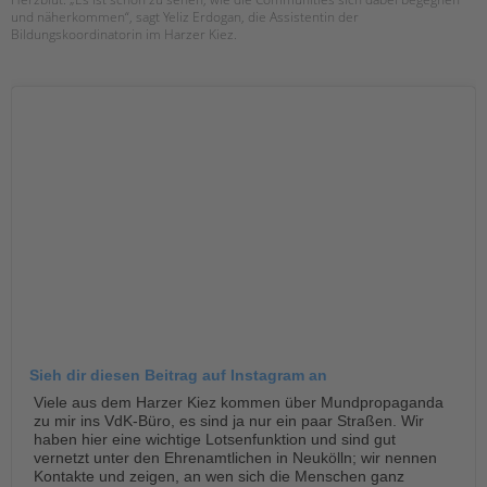
und näherkommen“, sagt Yeliz Erdogan, die Assistentin der
EINGLIEDERUNGSHILFE
Bildungskoordinatorin im Harzer Kiez.
Suchen
BETREUTES WOHNEN
TANDEM BTL AKADEMIE
Zertfikatskurse
Seminarkalender
Seminarräume
STADTTEILARBEIT
PROFIL | LEITBILD
Bereiche im Überblick
Sieh dir diesen Beitrag auf Instagram an
Kinder- und Jugendschutz
Viele aus dem Harzer Kiez kommen über Mundpropaganda
Unsere Videos
zu mir ins VdK-Büro, es sind ja nur ein paar Straßen. Wir
Gesellschafter VdK
haben hier eine wichtige Lotsenfunktion und sind gut
vernetzt unter den Ehrenamtlichen in Neukölln; wir nennen
schoolcoach BTL
Kontakte und zeigen, an wen sich die Menschen ganz