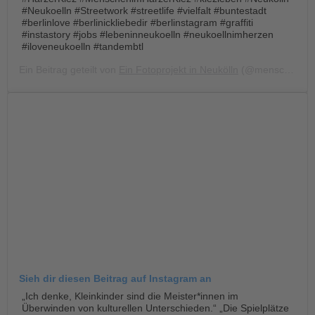
#Neukoelln #Streetwork #streetlife #vielfalt #buntestadt
#berlinlove #berlinickliebedir #berlinstagram #graffiti
#instastory #jobs #lebeninneukoelln #neukoellnimherzen
#iloveneukoelln #tandembtl
Ein Beitrag geteilt von
Ein Fotoprojekt in Neukölln
(@menschen.im.harzer.kiez) am
Sieh dir diesen Beitrag auf Instagram an
„Ich denke, Kleinkinder sind die Meister*innen im
Überwinden von kulturellen Unterschieden.“ „Die Spielplätze