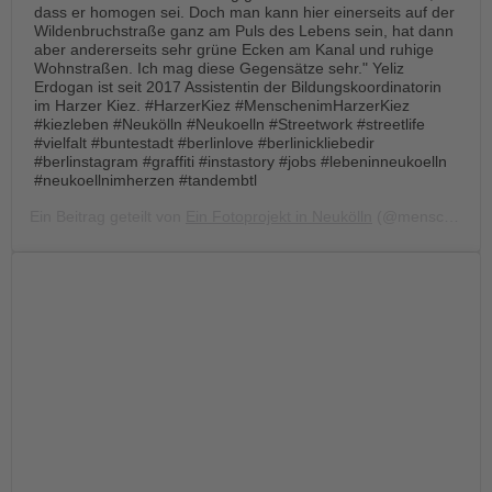
dass er homogen sei. Doch man kann hier einerseits auf der
Wildenbruchstraße ganz am Puls des Lebens sein, hat dann
aber andererseits sehr grüne Ecken am Kanal und ruhige
Wohnstraßen. Ich mag diese Gegensätze sehr." Yeliz
Erdogan ist seit 2017 Assistentin der Bildungskoordinatorin
im Harzer Kiez. #HarzerKiez #MenschenimHarzerKiez
#kiezleben #Neukölln #Neukoelln #Streetwork #streetlife
#vielfalt #buntestadt #berlinlove #berlinickliebedir
#berlinstagram #graffiti #instastory #jobs #lebeninneukoelln
#neukoellnimherzen #tandembtl
Ein Beitrag geteilt von
Ein Fotoprojekt in Neukölln
(@menschen.im.harzer.kiez) am