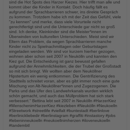
sind die Hot Spots des Harzer Kiezes. Hier trifft man alle und
kommt über die Kinder in Kontakt. Doch häufig fällt es
aufgrund der Sprachbarrieren schwer, ins direkte Gespräch
zu kommen. Trotzdem habe ich mit der Zeit das Gefühl, viele
"zu kennen" und merke, dass viele Vorurteile nicht
gerechtfertigt sind und die Unterschiede gar nicht so groß
sind. Ich denke, Kleinkinder sind die Meister*innen im
Überwinden von kulturellen Unterschieden. Meist sind wir
Eltern das Problem, da wegen Sprachbarrieren manche
Kinder nicht zu Spielnachmittagen oder Geburtstagen
eingeladen werden. Wir sind vor kurzem hierher gezogen,
wohnen aber schon seit 2007 in Neukölln und kannten den
Kiez gut. Die Entscheidung ist ganz bewusst gefallen
aufgrund der Annehmlichkeiten, die der Trubel der Großstadt
so mit sich bringt. Wir wollten aber dem Neuköllner
Hipstertum ein wenig entkommen. Die Gentrifizierung des
Stadtteils schreitet voran, aber es gibt immer noch eine gute
Mischung von Alt-Neuköllner*innen und Zugezogenen. Die
Parks und das Ufer des Landwehrkanals wurden wirklich
schön gemacht, und auch das Müllproblem hat sich stark
verbessert.“ Bettina lebt seit 2007 in Neukölln #HarzerKiez
#MenschenimHarzerKiez #kiezleben #Neukölln #Neukoelln
#Streetwork #streetlife #vielfalt #buntestadt #berlinlove
#berlinickliebedir #berlinstagram #graffiti #instastory #jobs
#lebeninneukoelln #neukoellnimherzen #iloveneukoelln
#tandembtl