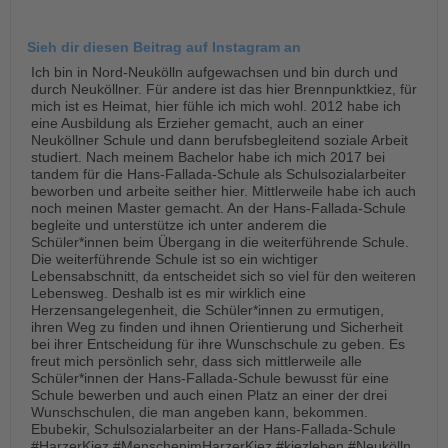
Sieh dir diesen Beitrag auf Instagram an
Ich bin in Nord-Neukölln aufgewachsen und bin durch und
durch Neuköllner. Für andere ist das hier Brennpunktkiez, für
mich ist es Heimat, hier fühle ich mich wohl. 2012 habe ich
eine Ausbildung als Erzieher gemacht, auch an einer
Neuköllner Schule und dann berufsbegleitend soziale Arbeit
studiert. Nach meinem Bachelor habe ich mich 2017 bei
tandem für die Hans-Fallada-Schule als Schulsozialarbeiter
beworben und arbeite seither hier. Mittlerweile habe ich auch
noch meinen Master gemacht. An der Hans-Fallada-Schule
begleite und unterstütze ich unter anderem die
Schüler*innen beim Übergang in die weiterführende Schule.
Die weiterführende Schule ist so ein wichtiger
Lebensabschnitt, da entscheidet sich so viel für den weiteren
Lebensweg. Deshalb ist es mir wirklich eine
Herzensangelegenheit, die Schüler*innen zu ermutigen,
ihren Weg zu finden und ihnen Orientierung und Sicherheit
bei ihrer Entscheidung für ihre Wunschschule zu geben. Es
freut mich persönlich sehr, dass sich mittlerweile alle
Schüler*innen der Hans-Fallada-Schule bewusst für eine
Schule bewerben und auch einen Platz an einer der drei
Wunschschulen, die man angeben kann, bekommen.
Ebubekir, Schulsozialarbeiter an der Hans-Fallada-Schule
#HarzerKiez #MenschenimHarzerKiez #kiezleben #Neukölln