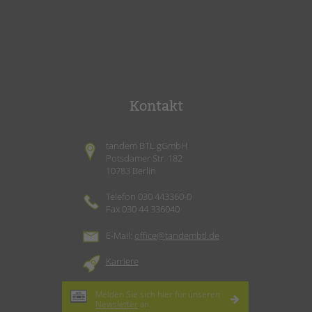
Kontakt
tandem BTL gGmbH
Potsdamer Str. 182
10783 Berlin
Telefon 030 443360-0
Fax 030 44 336040
E-Mail:
office@tandembtl.de
Karriere
Melden Sie sich hier für unseren
Newsletter
an.