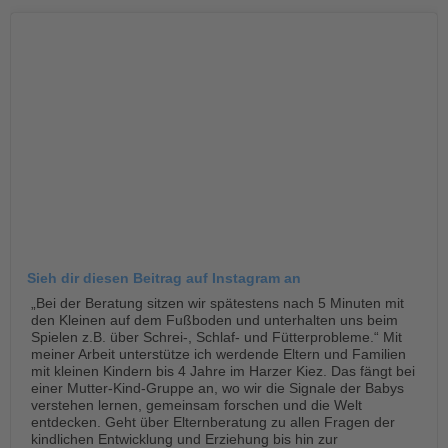
tandem international
KARRIERE
Stellenangebote
tandem als Arbeitgeberin
NEWS/BLOG
unkuerzbar
Briefe an Kai
PRESSE
Sieh dir diesen Beitrag auf Instagram an
Magazin
„Bei der Beratung sitzen wir spätestens nach 5 Minuten mit
KONTAKT
den Kleinen auf dem Fußboden und unterhalten uns beim
Spielen z.B. über Schrei-, Schlaf- und Fütterprobleme.“ Mit
Impressum
meiner Arbeit unterstütze ich werdende Eltern und Familien
Datenschutz
mit kleinen Kindern bis 4 Jahre im Harzer Kiez. Das fängt bei
einer Mutter-Kind-Gruppe an, wo wir die Signale der Babys
Hinweisgebersystem
verstehen lernen, gemeinsam forschen und die Welt
Intranet
entdecken. Geht über Elternberatung zu allen Fragen der
kindlichen Entwicklung und Erziehung bis hin zur