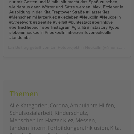
nur mit Gesten und Mimik. Mir macht das Spaß zu sehen,
wie daraus dann Wörter und Sätze werden. Alex, Erzieher in
Ausbildung in der Kita Treptower Straße #HarzerKiez
#MenschenimHarzerKiez #kiezleben #Neukölln #Neukoelln
#Streetwork #streetlife #vielfalt #buntestadt #berlinlove
#berlinickliebedir #berlinstagram #graffiti #instastory #jobs
#lebeninneukoelln #neukoellnimherzen iloveneukoelln
#tandembtl
Ein Beitrag geteilt von
Ein Fotoprojekt in Neukölln
(@menschen.im.harzer.kiez) am
Themen
Alle Kategorien
Corona
Ambulante Hilfen
Schulsozialarbeit
Kinderschutz
Menschen im Harzer Kiez
Messen
tandem intern
Fortbildungen
Inklusion
Kita