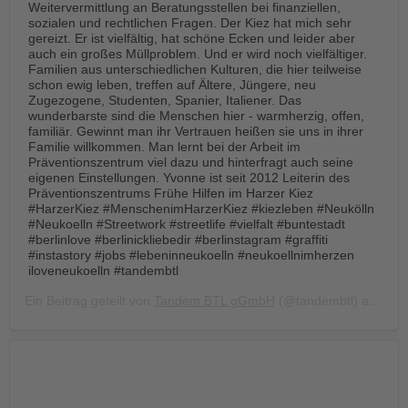
Weitervermittlung an Beratungsstellen bei finanziellen,
sozialen und rechtlichen Fragen. Der Kiez hat mich sehr
gereizt. Er ist vielfältig, hat schöne Ecken und leider aber
auch ein großes Müllproblem. Und er wird noch vielfältiger.
Familien aus unterschiedlichen Kulturen, die hier teilweise
schon ewig leben, treffen auf Ältere, Jüngere, neu
Zugezogene, Studenten, Spanier, Italiener. Das
wunderbarste sind die Menschen hier - warmherzig, offen,
familiär. Gewinnt man ihr Vertrauen heißen sie uns in ihrer
Familie willkommen. Man lernt bei der Arbeit im
Präventionszentrum viel dazu und hinterfragt auch seine
eigenen Einstellungen. Yvonne ist seit 2012 Leiterin des
Präventionszentrums Frühe Hilfen im Harzer Kiez
#HarzerKiez #MenschenimHarzerKiez #kiezleben #Neukölln
#Neukoelln #Streetwork #streetlife #vielfalt #buntestadt
#berlinlove #berlinickliebedir #berlinstagram #graffiti
#instastory #jobs #lebeninneukoelln #neukoellnimherzen
iloveneukoelln #tandembtl
Ein Beitrag geteilt von
Tandem BTL gGmbH
(@tandembtl) am
Okt