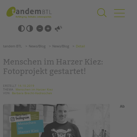
Zum
Navigation
Inhalt
überspringen
springen
Navigation
Barrierefrei-
überspringen
Einstellungen
überspringen
ANGEBOTE
tandem BTL
News/Blog
News/Blog
Detail
KITA & FRÜHE HILFEN
Menschen im Harzer Kiez:
SCHULE & GANZTAG
Fotoprojekt gestartet!
Grundschulen
Oberschulen
ERSTELLT
14.10.2019
THEMA
Menschen im Harzer Kiez
Förderzentren
VON
Barbara Brecht-Hadraschek
Kollegs
EFöB
Ab
Schulbezogene Sozialarbeit
Tagesgruppen
HILFEN ZUR ERZIEHUNG