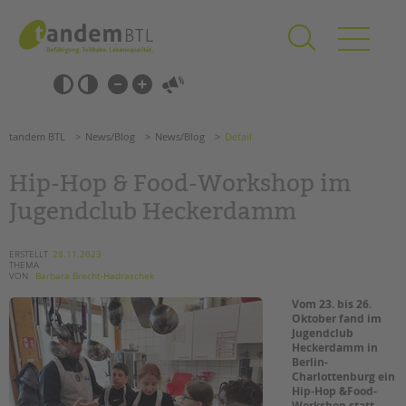
Zum
Navigation
Inhalt
überspringen
springen
Navigation
Barrierefrei-
überspringen
Einstellungen
überspringen
ANGEBOTE
tandem BTL
News/Blog
News/Blog
Detail
KITA & FRÜHE HILFEN
Hip-Hop & Food-Workshop im
SCHULE & GANZTAG
Jugendclub Heckerdamm
Grundschulen
Oberschulen
ERSTELLT
28.11.2023
THEMA
Förderzentren
VON
Barbara Brecht-Hadraschek
Kollegs
Vom 23. bis 26.
EFöB
Oktober fand im
Jugendclub
Schulbezogene Sozialarbeit
Heckerdamm in
Tagesgruppen
Berlin-
Charlottenburg ein
HILFEN ZUR ERZIEHUNG
Hip-Hop &Food-
Workshop statt.