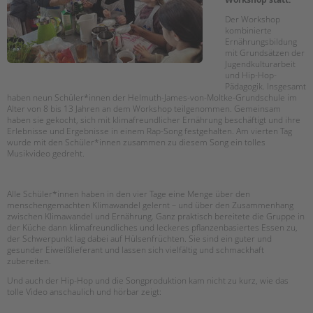
Suchen
Der Workshop
EINGLIEDERUNGSHILFE
kombinierte
Ernährungsbildung
mit Grundsätzen der
BETREUTES WOHNEN
Jugendkulturarbeit
und Hip-Hop-
TANDEM BTL AKADEMIE
Pädagogik. Insgesamt
haben neun Schüler*innen der Helmuth-James-von-Moltke-Grundschule im
Alter von 8 bis 13 Jahren an dem Workshop teilgenommen. Gemeinsam
Zertfikatskurse
haben sie gekocht, sich mit klimafreundlicher Ernährung beschäftigt und ihre
Seminarkalender
Erlebnisse und Ergebnisse in einem Rap-Song festgehalten. Am vierten Tag
wurde mit den Schüler*innen zusammen zu diesem Song ein tolles
Seminarräume
Musikvideo gedreht.
STADTTEILARBEIT
Alle Schüler*innen haben in den vier Tage eine Menge über den
menschengemachten Klimawandel gelernt – und über den Zusammenhang
PROFIL | LEITBILD
zwischen Klimawandel und Ernährung. Ganz praktisch bereitete die Gruppe in
der Küche dann klimafreundliches und leckeres pflanzenbasiertes Essen zu,
Bereiche im Überblick
der Schwerpunkt lag dabei auf Hülsenfrüchten. Sie sind ein guter und
Kinder- und Jugendschutz
gesunder Eiweißlieferant und lassen sich vielfältig und schmackhaft
zubereiten.
Unsere Videos
Und auch der Hip-Hop und die Songproduktion kam nicht zu kurz, wie das
Gesellschafter VdK
tolle Video anschaulich und hörbar zeigt:
schoolcoach BTL