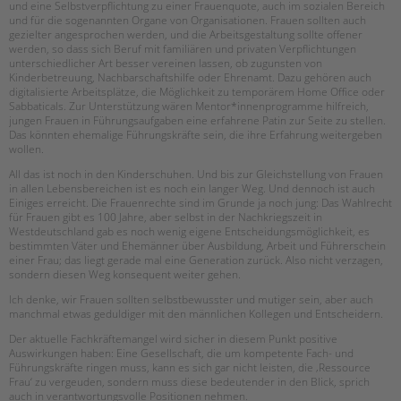
und eine Selbstverpflichtung zu einer Frauenquote, auch im sozialen Bereich
und für die sogenannten Organe von Organisationen. Frauen sollten auch
gezielter angesprochen werden, und die Arbeitsgestaltung sollte offener
werden, so dass sich Beruf mit familiären und privaten Verpflichtungen
unterschiedlicher Art besser vereinen lassen, ob zugunsten von
Kinderbetreuung, Nachbarschaftshilfe oder Ehrenamt. Dazu gehören auch
digitalisierte Arbeitsplätze, die Möglichkeit zu temporärem Home Office oder
Sabbaticals. Zur Unterstützung wären Mentor*innenprogramme hilfreich,
jungen Frauen in Führungsaufgaben eine erfahrene Patin zur Seite zu stellen.
Das könnten ehemalige Führungskräfte sein, die ihre Erfahrung weitergeben
wollen.
All das ist noch in den Kinderschuhen. Und bis zur Gleichstellung von Frauen
in allen Lebensbereichen ist es noch ein langer Weg. Und dennoch ist auch
Einiges erreicht. Die Frauenrechte sind im Grunde ja noch jung: Das Wahlrecht
für Frauen gibt es 100 Jahre, aber selbst in der Nachkriegszeit in
Westdeutschland gab es noch wenig eigene Entscheidungsmöglichkeit, es
bestimmten Väter und Ehemänner über Ausbildung, Arbeit und Führerschein
einer Frau; das liegt gerade mal eine Generation zurück. Also nicht verzagen,
sondern diesen Weg konsequent weiter gehen.
Ich denke, wir Frauen sollten selbstbewusster und mutiger sein, aber auch
manchmal etwas geduldiger mit den männlichen Kollegen und Entscheidern.
Der aktuelle Fachkräftemangel wird sicher in diesem Punkt positive
Auswirkungen haben: Eine Gesellschaft, die um kompetente Fach- und
Führungskräfte ringen muss, kann es sich gar nicht leisten, die ‚Ressource
Frau‘ zu vergeuden, sondern muss diese bedeutender in den Blick, sprich
auch in verantwortungsvolle Positionen nehmen.