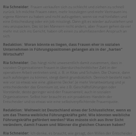
tandem international
Ria Schneider:
Frauen verkaufen sich zu schlecht und ziehen zu schnell
zurück. Ich möchte Frauen raten, mehr loszulegen und mehr Vertrauen ins
KARRIERE
eigene Können zu haben und nicht aufzugeben, wenn sie mal hinfallen und
Stellenangebote
eine Entscheidung oder ein Job misslingt. Dann gilt es wieder aufzustehen und
neu anzupacken. Das ist bei Männern nicht anders, aber Frauen gehen da viel
tandem als Arbeitgeberin
mehr mit sich ins Gericht, haben oft einen zu allumfassenden Anspruch an
sich.
NEWS/BLOG
Redaktion: Woran könnte es liegen, dass Frauen eher in sozialen
Unternehmen in Führungspositionen gelangen als in der „harten“
unkuerzbar
Wirtschaft?
Briefe an Kai
Ria Schneider:
Das hängt nicht unwesentlich damit zusammen, dass in
sozialen Organisationen Frauen in überdurchschnittlicher Zahl in der
operativen Arbeit vertreten sind, z. B. in Kitas und Schulen. Die Chance, dann
PRESSE
auch aufsteigen zu können, steigt damit grundsätzlich. Dennoch besteht nach
wie vor so etwas wie eine ‚gläserne Decke‘: Je mehr Verantwortung und je
entscheidender das Gremium ist, wie z.B. Geschäftsführungen oder
Magazin
Vorstände, desto geringer wird der Frauenanteil, auch in sozialen
KONTAKT
Organisationen. Selbst hier braucht es ein proaktives Handeln der
Entscheider und so etwas wie eine selbstverpflichtende Frauenquote.
Impressum
Redaktion: Weltweit ist Deutschland eines der Schlusslichter, wenn es
Datenschutz
um das Thema weibliche Führungskräfte geht. Wie könnten weibliche
Hinweisgebersystem
Führungskräfte gefördert werden? Was müsste sich aus Ihrer Sicht
verändern, damit Frauen und Männer die gleichen Chancen haben?
Intranet
Ria Schneider:
Ich denke, es braucht, wie gesagt, den Willen der Entscheider