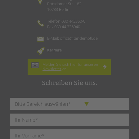
Potsdamer Str. 182
10783 Berlin
Telefon 030 443360-0
Fax 030 44 336040
E-Mail:
office@tandembtl.de
Karriere
Melden Sie sich hier für unseren
Newsletter
an.
Schreiben Sie uns.