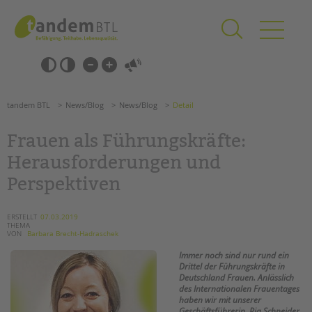
Zum
Navigation
Inhalt
überspringen
springen
Navigation
Barrierefrei-
überspringen
Einstellungen
überspringen
ANGEBOTE
tandem BTL
News/Blog
News/Blog
Detail
KITA & FRÜHE HILFEN
Frauen als Führungskräfte:
SCHULE & GANZTAG
Herausforderungen und
Grundschulen
Perspektiven
Oberschulen
Förderzentren
ERSTELLT
07.03.2019
Kollegs
THEMA
VON
Barbara Brecht-Hadraschek
EFöB
Immer noch sind nur rund ein
Schulbezogene Sozialarbeit
Drittel der Führungskräfte in
Tagesgruppen
Deutschland Frauen. Anlässlich
des Internationalen Frauentages
HILFEN ZUR ERZIEHUNG
haben wir mit unserer
Geschäftsführerin, Ria Schneider,