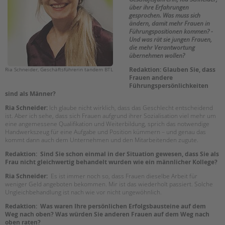
über ihre Erfahrungen
Suchen
EINGLIEDERUNGSHILFE
gesprochen. Was muss sich
ändern, damit mehr Frauen in
Führungspositionen kommen? ­
BETREUTES WOHNEN
Und was rät sie jungen Frauen,
die mehr Verantwortung
übernehmen wollen?
TANDEM BTL AKADEMIE
Redaktion: Glauben Sie, dass
Ria Schneider, Geschäftsführerin tandem BTL
Frauen andere
Zertfikatskurse
Führungspersönlichkeiten
Seminarkalender
sind als Männer?
Seminarräume
Ria Schneider:
Ich glaube nicht wirklich, dass das Geschlecht entscheidend
ist. Aber ich sehe, dass sich Frauen aufgrund ihrer Sozialisation viel mehr um
eine angemessene Qualifikation und Weiterbildung, sprich das notwendige
STADTTEILARBEIT
Handwerkszeug für eine Aufgabe und Position kümmern – und genau das
kommt dann auch dem Unternehmen und den Mitarbeitenden zugute.
PROFIL | LEITBILD
Redaktion: Sind Sie schon einmal in der Situation gewesen, dass Sie als
Frau nicht gleichwertig behandelt wurden wie ein männlicher Kollege?
Bereiche im Überblick
Ria Schneider:
Es ist immer noch so, dass Frauen dieselbe Arbeit für
Kinder- und Jugendschutz
weniger Geld angeboten bekommen. Mir ist das wiederholt passiert. Solche
Unsere Videos
Ungleichbehandlung ist nach wie vor nicht ungewöhnlich.
Gesellschafter VdK
Redaktion: Was waren Ihre persönlichen Erfolgsbausteine auf dem
schoolcoach BTL
Weg nach oben? Was würden Sie anderen Frauen auf dem Weg nach
oben raten?