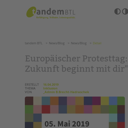
Zum
Navigation
Inhalt
überspringen
springen
Barrierefre
Einstellun
tandem BTL
News/Blog
News/Blog
Detail
übersprin
Navigation
überspringen
SUCHE
tandem BTL
News/Blog
News/Blog
Detail
ANGEBOTE
Europäischer Protesttag:
KITA & FRÜHE HILFEN
HILFEN ZUR ERZIE
Zukunft beginnt mit dir"
SCHULE & GANZTAG
EINGLIEDERUNGSHI
ERSTELLT
16.04.2019
THEMA
Inklusion
Grundschulen
BETREUTES WOHNE
VON
_Admin B.Brecht-Hadraschek
Oberschulen
Förderzentren
TANDEM BTL AKADE
Kollegs
EFöB
Zertfikatskurse
Schulbezogene Sozialarbeit
Seminarkalender
Tagesgruppen
Seminarräume