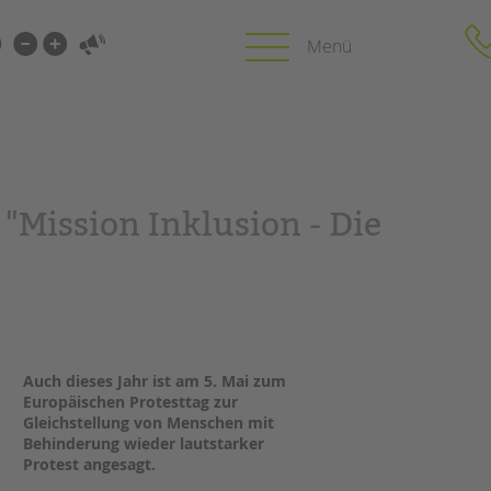
i-
gen
gen
PROFIL | LEITBILD
KARRIERE
 "Mission Inklusion - Die
HUNG
Bereiche im Überblick
Stellenangebot
Kinder- und Jugendschutz
tandem als Arbe
Unsere Videos
LFE
Gesellschafter VdK
NEWS/BLOG
schoolcoach BTL
N
tandem international
Auch dieses Jahr ist am 5. Mai zum
unkuerzbar
Europäischen Protesttag zur
MIE
Briefe an Kai
Gleichstellung von Menschen mit
Behinderung wieder lautstarker
Protest angesagt.
PRESSE