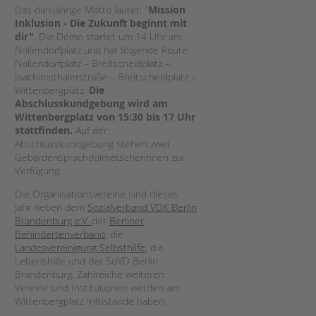
Magazin
Das diesjährige Motto lautet: "
Mission
Inklusion - Die Zukunft beginnt mit
dir"
. Die Demo startet um 14 Uhr am
Nollendorfplatz und hat folgende Route:
Nollendorfplatz – Breitscheidplatz –
Joachimsthalerstraße – Breitscheidplatz –
Wittenbergplatz.
Die
Abschlusskundgebung wird am
Wittenbergplatz von 15:30 bis 17 Uhr
stattfinden.
Auf der
Abschlusskundgebung stehen zwei
Gebärdensprachdolmetscherinnen zur
Verfügung.
Die Organisationsvereine sind dieses
Jahr neben dem
Sozialverband VDK Berlin
Brandenburg e.V.
der
Berliner
Behindertenverband
, die
Landesvereinigung Selbsthilfe
, die
Lebenshilfe und der SoVD Berlin
Brandenburg. Zahlreiche weiteren
Vereine und Institutionen werden am
Wittenbergplatz Infostände haben.