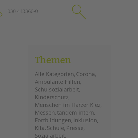
030 443360-0
schließen
KONTAKT
Themen
Suchen
e
Impressum
Alle Kategorien
Corona
itgeberin
Datenschutz
Ambulante Hilfen
Hinweisgebersystem
Schulsozialarbeit
Intranet
Kinderschutz
Menschen im Harzer Kiez
Messen
tandem intern
Fortbildungen
Inklusion
Kita
Schule
Presse
Sozialarbeit