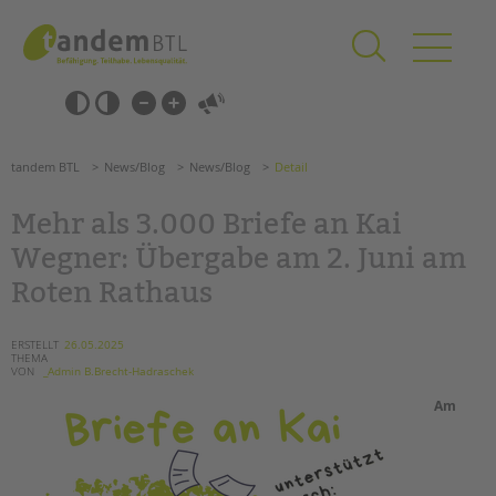
Zum
Navigation
Inhalt
überspringen
springen
Navigation
Barrierefrei-
überspringen
Einstellungen
überspringen
ANGEBOTE
tandem BTL
News/Blog
News/Blog
Detail
KITA & FRÜHE HILFEN
Mehr als 3.000 Briefe an Kai
SCHULE & GANZTAG
Wegner: Übergabe am 2. Juni am
Grundschulen
Roten Rathaus
Oberschulen
Förderzentren
ERSTELLT
26.05.2025
Kollegs
THEMA
VON
_Admin B.Brecht-Hadraschek
EFöB
Am
Schulbezogene Sozialarbeit
Tagesgruppen
HILFEN ZUR ERZIEHUNG