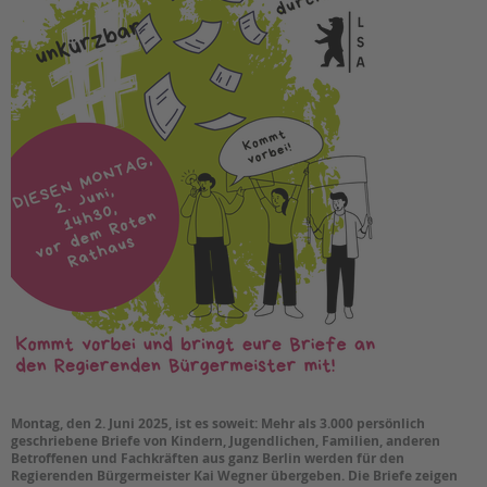
Suchen
EINGLIEDERUNGSHILFE
BETREUTES WOHNEN
TANDEM BTL AKADEMIE
Zertfikatskurse
Seminarkalender
Seminarräume
STADTTEILARBEIT
PROFIL | LEITBILD
Bereiche im Überblick
Kinder- und Jugendschutz
Unsere Videos
Montag, den 2. Juni 2025, ist es soweit: Mehr als 3.000 persönlich
Gesellschafter VdK
geschriebene Briefe von Kindern, Jugendlichen, Familien, anderen
Betroffenen und Fachkräften aus ganz Berlin werden für den
schoolcoach BTL
Regierenden Bürgermeister Kai Wegner übergeben. Die Briefe zeigen