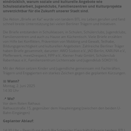
tandem international
eindrücklich, warum soziale und kulturelle Angebote wie
Schulsozialarbeit, Jugendclubs, Familienzentren und Kulturprojekte
unverzichtbar für die Zukunft unserer Stadt sind.
KARRIERE
Die Aktion „Briefe an Kai“ wurde von tandem BTL ins Leben gerufen und fand
Stellenangebote
schnell breite Unterstützung bei vielen Berliner Trägern und Initiativen.
tandem als Arbeitgeberin
Die Briefe entstanden in Schulklassen, in Schulen, Schülerclubs, Jugendclubs,
Familienzentren und auch zu Hause am Küchentisch. Viele Briefe erzählen
NEWS/BLOG
von Hilfe bei Konflikten, Prävention von Mobbing und Gewalt, Teilhabe,
Bildungsgerechtigkeit und kulturellen Angeboten. Zahlreiche Berliner Träger
unkuerzbar
haben Briefe gesammelt, darunter: AWO Südost e.V., JAO Berlin, KARUNA e.V.,
Pfefferwerk, meet2respect, FIPP e.V., Kleiner Fratz GmbH, Schülerclub
Briefe an Kai
Rabenhaus e.V., Familienzentrum Lichtenrade und Jugendklub SOKO116.
Mit der Aktion setzen Kinder und Jugendliche gemeinsam mit Fachkräften,
PRESSE
Trägern und Engagierten ein starkes Zeichen gegen die geplanten Kürzungen.
📅
Wann?
Magazin
Montag, 2. Juni 2025
KONTAKT
14:30 Uhr
📍
Wo?
Impressum
Vor dem Roten Rathaus
Datenschutz
Rathausstraße 15, gegenüber dem Haupteingang (zwischen den beiden U-
Bahn-Eingängen)
Hinweisgebersystem
Intranet
Geplanter Ablauf:
14:30 Uhr – Begrüßung durch Ria Schneider (Geschäftsführerin tandem BTL)