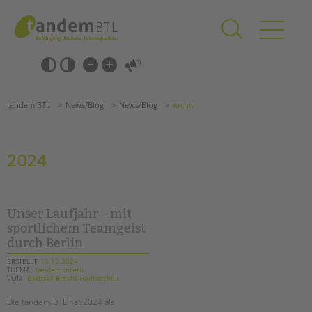
Zum
Navigation
Inhalt
überspringen
springen
Navigation
Barrierefrei-
überspringen
Einstellungen
überspringen
ANGEBOTE
tandem BTL
News/Blog
News/Blog
Archiv
KITA & FRÜHE HILFEN
SCHULE & GANZTAG
2024
Grundschulen
Oberschulen
Förderzentren
Unser Laufjahr – mit
Kollegs
sportlichem Teamgeist
durch Berlin
EFöB
Schulbezogene Sozialarbeit
ERSTELLT
16.12.2024
THEMA
tandem intern
Tagesgruppen
VON
Barbara Brecht-Hadraschek
HILFEN ZUR ERZIEHUNG
Die tandem BTL hat 2024 als