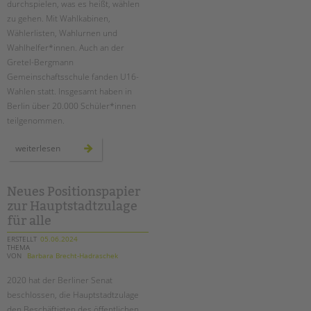
durchspielen, was es heißt, wählen
zu gehen. Mit Wahlkabinen,
Wählerlisten, Wahlurnen und
Wahlhelfer*innen. Auch an der
Gretel-Bergmann
Gemeinschaftsschule fanden U16-
Wahlen statt. Insgesamt haben in
Berlin über 20.000 Schüler*innen
teilgenommen.
u16
weiterlesen
europawahl
an
der
schule
am
Neues Positionspapier
schloss
zur Hauptstadtzulage
für alle
ERSTELLT
05.06.2024
THEMA
VON
Barbara Brecht-Hadraschek
2020 hat der Berliner Senat
beschlossen, die Hauptstadtzulage
den Beschäftigten des öffentlichen