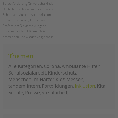
Sprachförderung für Vorschulkinder,
Die Näh- und Kreativwerkstatt an der
Schule am Mummelsoll, Inklusion
mitten im Grünen, Führen als
Profession: Die achte Ausgabe
unseres tandem MAGAZINs ist
erschienen und wieder vollgepackt
mit vielen spannenden Themen aus
unseren Projekten und
Einrichtungen. Als PDF schon hier
Themen
zum kostenlosen Download!
Alle Kategorien
Corona
Ambulante Hilfen
das
weiterlesen
Schulsozialarbeit
Kinderschutz
tandem
magazin
Menschen im Harzer Kiez
Messen
2023
ist
da!
tandem intern
Fortbildungen
Inklusion
Kita
Einweihung des
Planetenpfades an der
Schule
Presse
Sozialarbeit
Ludwig-Cauer-
Grundschule
ERSTELLT
18.01.2024
THEMA
Schulsozialarbeit
VON
Barbara Brecht-Hadraschek