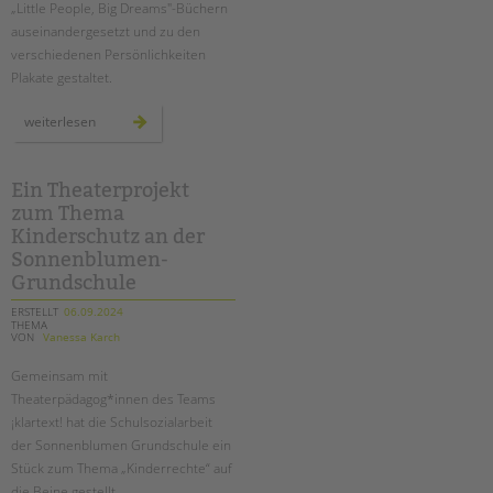
„Little People, Big Dreams"-Büchern
auseinandergesetzt und zu den
verschiedenen Persönlichkeiten
Plakate gestaltet.
„little
weiterlesen
people
big
dreams“:
plakatausstellung
an
Ein Theaterprojekt
der
zum Thema
sonnenblumen
grundschule
Kinderschutz an der
Sonnenblumen-
Grundschule
ERSTELLT
06.09.2024
THEMA
VON
Vanessa Karch
Gemeinsam mit
Theaterpädagog*innen des Teams
¡klartext! hat die Schulsozialarbeit
der Sonnenblumen Grundschule ein
Stück zum Thema „Kinderrechte“ auf
die Beine gestellt.