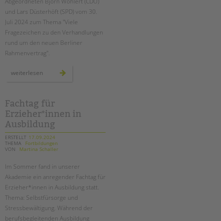
Abgeordneten Björn Wohlert (CDU)
und Lars Düsterhöft (SPD) vom 30.
Juli 2024 zum Thema "Viele
Fragezeichen zu den Verhandlungen
rund um den neuen Berliner
Rahmenvertrag".
stellungnahme
weiterlesen
des
paritätischen
zum
berliner
rahmenvertrag
Fachtag für
Erzieher*innen in
Ausbildung
ERSTELLT
17.09.2024
THEMA
Fortbildungen
VON
Martina Schaller
Im Sommer fand in unserer
Akademie ein anregender Fachtag für
Erzieher*innen in Ausbildung
statt.
Thema: Selbstfürsorge und
Stressbewältigung. Während der
berufsbegleitenden Ausbildung