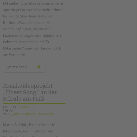
Mit sieben Staffeln starteten unsere
sportbegeisterten Mitarbeiter*innen
bei der 5x5km-Teamstaffel der
Berliner Wasserbetriebe. Mit
denKolleg*innen, die an der
Laufstrecke begeistert mitjubelten,
nahmen insgesamt rund 90
Mitarbeiter*innen der tandem BTL
am Event teil.
sieben
weiterlesen
tandem-
staffeln
beim
lauf
der
Musikvideoprojekt
berliner
„Unser Song“ an der
wasserbetriebe
Schule am Park
ERSTELLT
08.05.2024
THEMA
VON
_Admin B.Brecht-Hadraschek
Marco Altfelde, Facherzieher für
Integration, berichtet über ein