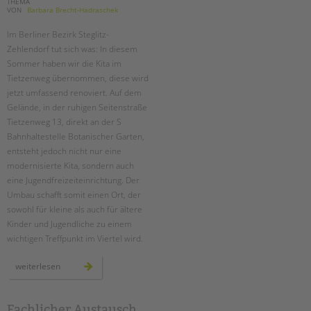
THEMA
VON
Barbara Brecht-Hadraschek
Im Berliner Bezirk Steglitz-
Zehlendorf tut sich was: In diesem
Sommer haben wir die Kita im
Tietzenweg übernommen, diese wird
jetzt umfassend renoviert. Auf dem
Gelände, in der ruhigen Seitenstraße
Tietzenweg 13, direkt an der S
Bahnhaltestelle Botanischer Garten,
entsteht jedoch nicht nur eine
modernisierte Kita, sondern auch
eine Jugendfreizeiteinrichtung. Der
Umbau schafft somit einen Ort, der
sowohl für kleine als auch für ältere
Kinder und Jugendliche zu einem
wichtigen Treffpunkt im Viertel wird.
ein
weiterlesen
neuer
ort
für
entfaltung:
die
Fachlicher Austausch