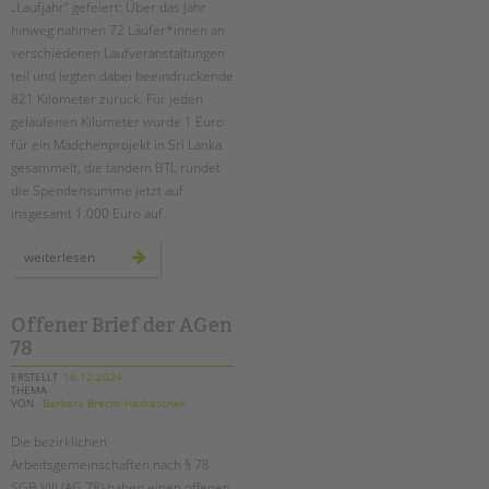
„Laufjahr“ gefeiert: Über das Jahr
hinweg nahmen 72 Läufer*innen an
EINGLIEDERUNGSHILFE
verschiedenen Laufveranstaltungen
teil und legten dabei beeindruckende
BETREUTES WOHNEN
821 Kilometer zurück. Für jeden
gelaufenen Kilometer wurde 1 Euro
TANDEM BTL AKADEMIE
für ein Mädchenprojekt in Sri Lanka
gesammelt, die tandem BTL rundet
Zertfikatskurse
die Spendensumme jetzt auf
Seminarkalender
insgesamt 1.000 Euro auf.
Seminarräume
unser
weiterlesen
Suchen
laufjahr
STADTTEILARBEIT
–
mit
sportlichem
teamgeist
Offener Brief der AGen
PROFIL | LEITBILD
durch
78
berlin
Bereiche im Überblick
ERSTELLT
16.12.2024
Kinder- und Jugendschutz
THEMA
VON
Barbara Brecht-Hadraschek
Unsere Videos
Gesellschafter VdK
Die bezirklichen
Arbeitsgemeinschaften nach § 78
schoolcoach BTL
SGB VIII (AG 78) haben einen offenen