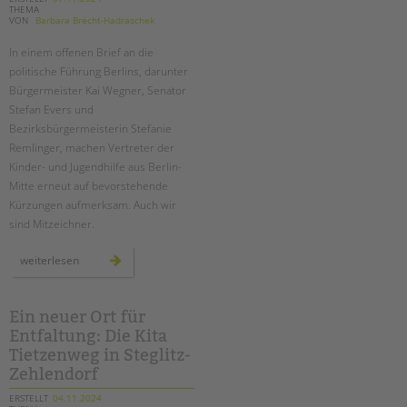
THEMA
VON
Barbara Brecht-Hadraschek
In einem offenen Brief an die
politische Führung Berlins, darunter
Bürgermeister Kai Wegner, Senator
Stefan Evers und
Bezirksbürgermeisterin Stefanie
Remlinger, machen Vertreter der
Kinder- und Jugendhilfe aus Berlin-
Mitte erneut auf bevorstehende
Kürzungen aufmerksam. Auch wir
sind Mitzeichner.
erneut
weiterlesen
drohende
kürzungen
in
der
kinder-
Ein neuer Ort für
und
Entfaltung: Die Kita
jugendhilfe
–
Tietzenweg in Steglitz-
ein
offener
Zehlendorf
brief
ERSTELLT
04.11.2024