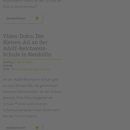
Musikvideo-Projekt an der Schule am
Park in Reinickendorf.
musikvideoprojekt
weiterlesen
„unser
song“
an
der
schule
Video-Doku: Die
am
Bienen-AG an der
park
Adolf-Reichwein-
Schule in Neukölln
ERSTELLT
06.05.2024
THEMA
VON
Barbara Brecht-Hadraschek
An der Adolf-Reichwein-Schule gibt
es eine Bienen-AG, die gemeinsam
mehrere Bienenvölker an der Schule
betreut. Eine Doku begleitet die
Schüler*innen und unseren
Schulsozialarbeiter Uwe Grohmann
bei der Schul-Imkerei.
video-
weiterlesen