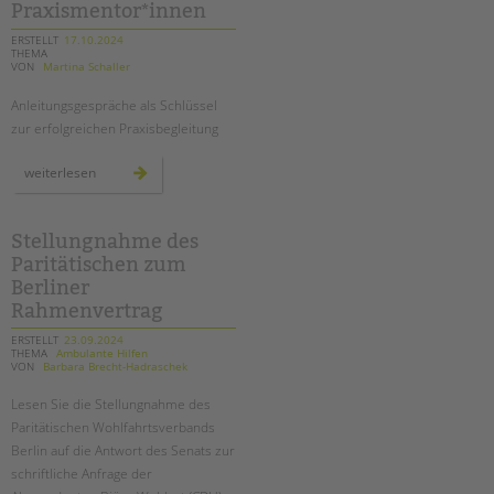
Praxismentor*innen
erfahrungsbericht
ERSTELLT
17.10.2024
THEMA
VON
Martina Schaller
Anleitungsgespräche als Schlüssel
zur erfolgreichen Praxisbegleitung
fachtag
weiterlesen
für
praxismentor*innen
Stellungnahme des
Paritätischen zum
Berliner
Rahmenvertrag
ERSTELLT
23.09.2024
THEMA
Ambulante Hilfen
VON
Barbara Brecht-Hadraschek
Lesen Sie die Stellungnahme des
Paritätischen Wohlfahrtsverbands
Berlin auf die Antwort des Senats zur
schriftliche Anfrage der