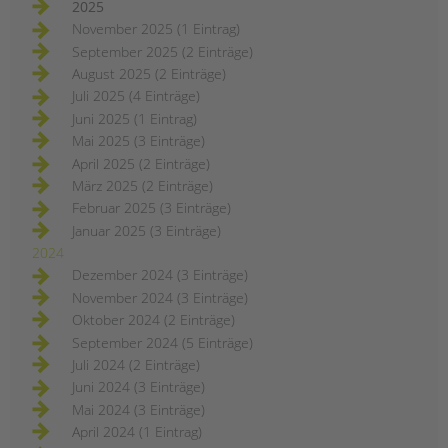
Jugendhilfe und
2025
Familienförderung im
November 2025 (1 Eintrag)
Berliner Bezirk Mitte
September 2025 (2 Einträge)
August 2025 (2 Einträge)
ERSTELLT
16.01.2024
THEMA
Schulsozialarbeit
Juli 2025 (4 Einträge)
VON
Barbara Brecht-Hadraschek
Juni 2025 (1 Eintrag)
Im Bezirk Berlin-Mitte drohen 53
Mai 2025 (3 Einträge)
Kinder- und
April 2025 (2 Einträge)
Jugendfreizeiteinrichtungen, 28
März 2025 (2 Einträge)
Einrichtungen der schul- und
Februar 2025 (3 Einträge)
berufsbezogenen Jugendsozialarbeit
Januar 2025 (3 Einträge)
und 14 Familienzentren das Aus und
2024
die Abwanderung von
Dezember 2024 (3 Einträge)
hochqualifizierten und erfahrenen
November 2024 (3 Einträge)
Fachkräften aus fast 100
Oktober 2024 (2 Einträge)
Einrichtungen! Lesen Sie den ganzen
September 2024 (5 Einträge)
offenen (Protest-) Brief.
Juli 2024 (2 Einträge)
drohende
weiterlesen
Juni 2024 (3 Einträge)
schließungen
von
Mai 2024 (3 Einträge)
einrichtungen
April 2024 (1 Eintrag)
in
der