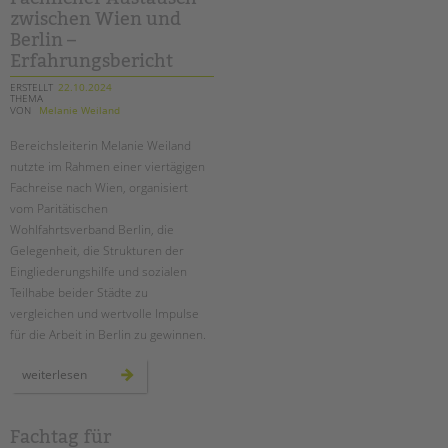
kita
zwischen Wien und
tietzenweg
in
Berlin –
steglitz-
zehlendorf
Erfahrungsbericht
ERSTELLT
22.10.2024
THEMA
VON
Melanie Weiland
Bereichsleiterin Melanie Weiland
nutzte im Rahmen einer viertägigen
Fachreise nach Wien, organisiert
vom Paritätischen
Wohlfahrtsverband Berlin, die
Gelegenheit, die Strukturen der
Eingliederungshilfe und sozialen
Teilhabe beider Städte zu
vergleichen und wertvolle Impulse
für die Arbeit in Berlin zu gewinnen.
fachlicher
weiterlesen
austausch
zwischen
wien
und
berlin
Fachtag für
–