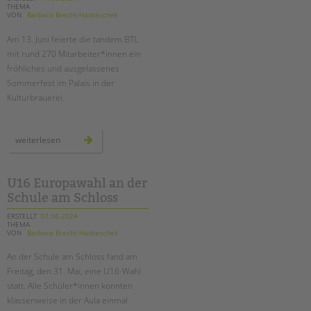
THEMA
VON
Barbara Brecht-Hadraschek
Am 13. Juni feierte die tandem BTL
mit rund 270 Mitarbeiter*innen ein
fröhliches und ausgelassenes
Sommerfest im Palais in der
Kulturbrauerei.
unser
weiterlesen
sommerfest
2024
U16 Europawahl an der
Schule am Schloss
ERSTELLT
07.06.2024
THEMA
VON
Barbara Brecht-Hadraschek
An der Schule am Schloss fand am
Freitag, den 31. Mai, eine U16-Wahl
statt. Alle Schüler*innen konnten
klassenweise in der Aula einmal