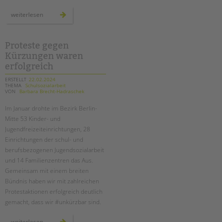
neue
weiterlesen
weiterbildung
zur
schulischen
inklusionsassistent*in
Proteste gegen
Kürzungen waren
erfolgreich
ERSTELLT
22.02.2024
THEMA
Schulsozialarbeit
VON
Barbara Brecht-Hadraschek
Im Januar drohte im Bezirk Berlin-
Mitte 53 Kinder- und
Jugendfreizeiteinrichtungen, 28
Einrichtungen der schul- und
berufsbezogenen Jugendsozialarbeit
und 14 Familienzentren das Aus.
Gemeinsam mit einem breiten
Bündnis haben wir mit zahlreichen
Protestaktionen erfolgreich deutlich
gemacht, dass wir #unkürzbar sind.
proteste
weiterlesen