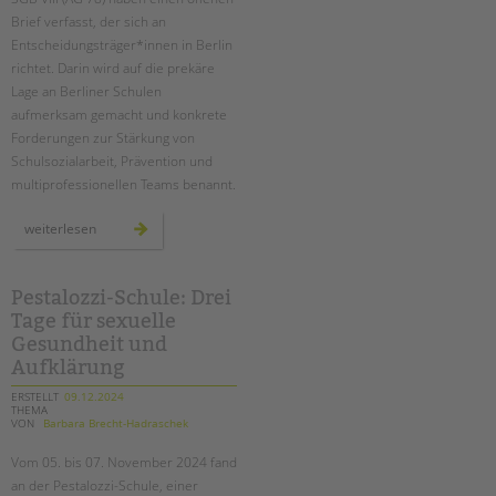
tandem international
Brief verfasst, der sich an
KARRIERE
Entscheidungsträger*innen in Berlin
richtet. Darin wird auf die prekäre
Stellenangebote
Lage an Berliner Schulen
tandem als Arbeitgeberin
aufmerksam gemacht und konkrete
Forderungen zur Stärkung von
NEWS/BLOG
Schulsozialarbeit, Prävention und
multiprofessionellen Teams benannt.
unkuerzbar
Briefe an Kai
offener
weiterlesen
brief
der
agen
PRESSE
78
Pestalozzi-Schule: Drei
Tage für sexuelle
Magazin
KONTAKT
Gesundheit und
Aufklärung
Impressum
ERSTELLT
09.12.2024
Datenschutz
THEMA
VON
Barbara Brecht-Hadraschek
Hinweisgebersystem
Intranet
Vom 05. bis 07. November 2024 fand
an der Pestalozzi-Schule, einer