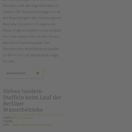
Dienstes und der Eigenbetriebe zu
zahlen. Die Hauptstadtzulage nur an
die Beschäftigten der landeseigenen
Betriebe zu zahlen ist ungerecht.
Diese Ungerechtigkeit muss endlich
ein Ende haben! Hier finden Sie ein
aktuelles Positionspapier des
Paritätischen Wohlfahrtsverbandes
LV Berlin e.V. zur Hauptstadtzulage
für alle!
neues
weiterlesen
positionspapier
zur
hauptstadtzulage
für
alle
Sieben tandem-
Staffeln beim Lauf der
Berliner
Wasserbetriebe
ERSTELLT
31.05.2024
THEMA
VON
_Admin B.Brecht-Hadraschek