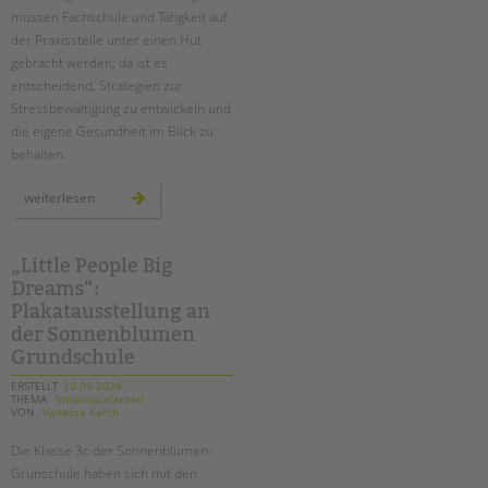
müssen Fachschule und Tätigkeit auf
der Praxisstelle unter einen Hut
gebracht werden; da ist es
entscheidend, Strategien zur
Stressbewältigung zu entwickeln und
die eigene Gesundheit im Blick zu
behalten.
fachtag
weiterlesen
für
erzieher*innen
in
ausbildung
„Little People Big
Dreams“:
Plakatausstellung an
der Sonnenblumen
Grundschule
ERSTELLT
10.09.2024
THEMA
Schulsozialarbeit
VON
Vanessa Karch
Die Klasse 3c der Sonnenblumen-
Grunschule haben sich mit den