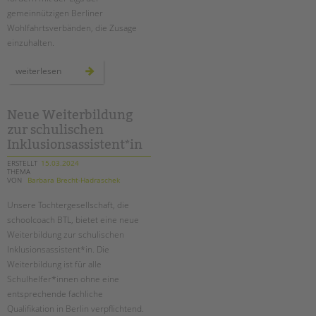
gemeinnützigen Berliner
Wohlfahrtsverbänden, die Zusage
einzuhalten.
hauptstadtzulage
weiterlesen
für
alle!
Neue Weiterbildung
zur schulischen
Inklusionsassistent*in
ERSTELLT
15.03.2024
THEMA
VON
Barbara Brecht-Hadraschek
Unsere Tochtergesellschaft, die
schoolcoach BTL, bietet eine neue
Weiterbildung zur schulischen
Inklusionsassistent*in. Die
Weiterbildung ist für alle
Schulhelfer*innen ohne eine
entsprechende fachliche
Qualifikation in Berlin verpflichtend.