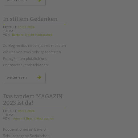
gegen
kürzungen
waren
erfolgreich
In stillem Gedenken
ERSTELLT
15.02.2024
THEMA
VON
Barbara Brecht-Hadraschek
Zu Beginn des neuen Jahres mussten
wir uns von zwei sehr geschätzten
Kolleg*innen plötzlich und
unerwartet verabschieden:
in
weiterlesen
stillem
gedenken
Das tandem MAGAZIN
2023 ist da!
ERSTELLT
06.02.2024
THEMA
VON
_Admin B.Brecht-Hadraschek
Kooperationen im Bereich
Schulbezogene Sozialarbeit,