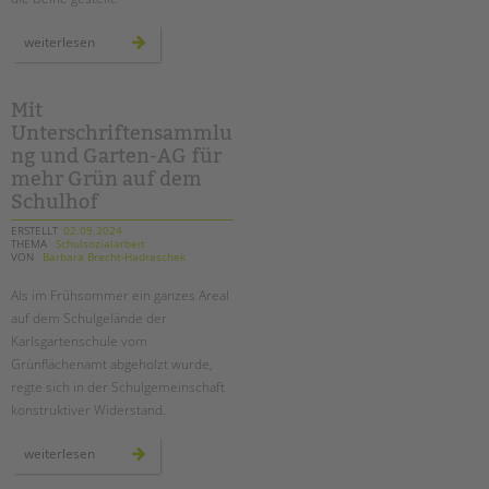
ein
weiterlesen
theaterprojekt
zum
thema
kinderschutz
an
Mit
der
Unterschriftensammlu
sonnenblumen-
grundschule
ng und Garten-AG für
mehr Grün auf dem
Schulhof
ERSTELLT
02.09.2024
THEMA
Schulsozialarbeit
VON
Barbara Brecht-Hadraschek
Als im Frühsommer ein ganzes Areal
auf dem Schulgelände der
Karlsgartenschule vom
Grünflächenamt abgeholzt wurde,
regte sich in der Schulgemeinschaft
konstruktiver Widerstand.
mit
weiterlesen
unterschriftensammlung
und