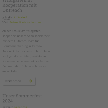
Wildgarten in
an
der
Kooperation mit
wedding-
grundschule
Outreach
ERSTELLT
01.07.2024
THEMA
VON
Barbara Brecht-Hadraschek
An der Schule am Wildgarten
kooperiert unsere Schulsozialarbeit
mit dem Outreach-Team für
Berufsorientierung in Treptow-
Köpenick. Gemeinsam unterstützen
sie Jugendliche dabei, Praktika zu
finden und eine Perspektive für die
Zeit nach dem Schulabschluss zu
entwickeln.
berufsorientierung
weiterlesen
an
der
schule
am
wildgarten
Unser Sommerfest
in
2024
kooperation
mit
outreach
ERSTELLT
14.06.2024