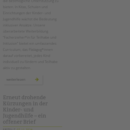
die bestmögliche Unterstützung zu
bieten. In Kitas, Schulen und
Einrichtungen der Kinder- und
Jugendhilfe wächst die Bedeutung
inklusiver Ansätze. Unsere
überarbeitete Weiterbildung
“Facherzieher*in für Teilhabe und
Inklusion” bietet ein umfassendes
Curriculum, das Pädagog*innen
darauf vorbereitet, jedes Kind
individuell zu fördern und Teilhabe
aktiv zu gestalten.
neue
weiterlesen
zertifizierte
weiterbildung
zum*r
facherzieher*in
für
Erneut drohende
teilhabe
Kürzungen in der
und
inklusion
Kinder- und
Jugendhilfe – ein
offener Brief
ERSTELLT
07.11.2024