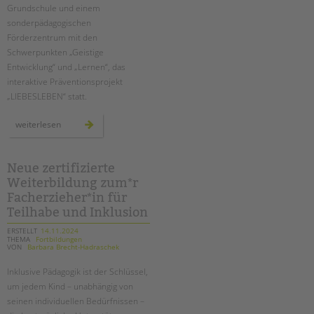
Grundschule und einem
sonderpädagogischen
Förderzentrum mit den
Schwerpunkten „Geistige
Entwicklung“ und „Lernen“, das
interaktive Präventionsprojekt
„LIEBESLEBEN“ statt.
pestalozzi-
weiterlesen
schule:
drei
tage
für
sexuelle
Neue zertifizierte
gesundheit
Weiterbildung zum*r
und
aufklärung
Facherzieher*in für
Teilhabe und Inklusion
ERSTELLT
14.11.2024
THEMA
Fortbildungen
VON
Barbara Brecht-Hadraschek
Inklusive Pädagogik ist der Schlüssel,
um jedem Kind – unabhängig von
seinen individuellen Bedürfnissen –