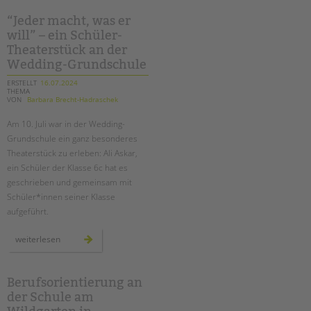
garten-
ag
für
“Jeder macht, was er
mehr
will” – ein Schüler-
grün
auf
Theaterstück an der
dem
schulhof
Wedding-Grundschule
ERSTELLT
16.07.2024
THEMA
VON
Barbara Brecht-Hadraschek
Am 10. Juli war in der Wedding-
Grundschule ein ganz besonderes
Theaterstück zu erleben: Ali Askar,
ein Schüler der Klasse 6c hat es
geschrieben und gemeinsam mit
Schüler*innen seiner Klasse
aufgeführt.
“jeder
weiterlesen
macht,
was
er
will”
–
Berufsorientierung an
ein
der Schule am
schüler-
theaterstück