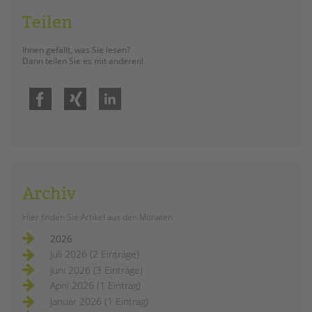
Am 15. Januar wurde gemeinsam ein
Teilen
an Berliner Schulen einzigartiger
Planetenpfad eröffnet. ­Vor Ort waren
Ihnen gefällt, was Sie lesen?
Dann teilen Sie es mit anderen!
unsere Schulsozialarbeiter*innen
der Schulstation Oase als
Initiator*innen des Projektes, die
Facebook
Xing
LinkedIn
Schüler*innen der Klasse 4b, die
Schulleiterin Elisabeth Wedeu,
Elternvertreter*innen, Lehrer*innen
sowie leitende Vertreter*innen aus
dem Bezirksamt.
Archiv
einweihung
weiterlesen
Hier finden Sie Artikel aus den Monaten
des
planetenpfades
2026
an
der
Juli 2026 (2 Einträge)
ludwig-
Drohende
cauer-
Juni 2026 (3 Einträge)
Schließungen von
grundschule
April 2026 (1 Eintrag)
Einrichtungen in der
Januar 2026 (1 Eintrag)
Kinder- und