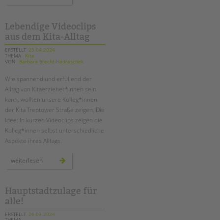
doku:
die
bienen-
ag
an
Lebendige Videoclips
der
aus dem Kita-Alltag
adolf-
reichwein-
schule
ERSTELLT
25.04.2024
in
THEMA
Kita
neukölln
VON
Barbara Brecht-Hadraschek
Wie spannend und erfüllend der
Alltag von Kitaerzieher*innen sein
kann, wollten unsere Kolleg*innen
der Kita Treptower Straße zeigen. Die
Idee: In kurzen Videoclips zeigen die
Kolleg*innen selbst unterschiedliche
Aspekte ihres Alltags.
lebendige
weiterlesen
videoclips
aus
dem
kita-
alltag
Hauptstadtzulage für
alle!
ERSTELLT
26.03.2024
THEMA