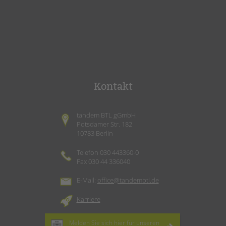
Kontakt
tandem BTL gGmbH
Potsdamer Str. 182
10783 Berlin
Telefon 030 443360-0
Fax 030 44 336040
E-Mail:
office@tandembtl.de
Karriere
Melden Sie sich hier für unseren