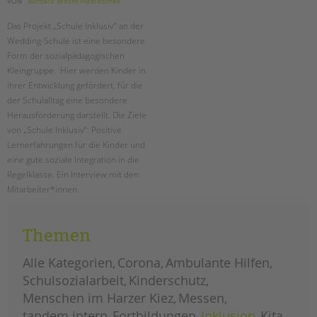
VON
Barbara Brecht-Hadraschek
tandem international
Das Projekt „Schule Inklusiv“ an der
KARRIERE
Wedding-Schule ist eine besondere
Stellenangebote
Form der sozialpädagogischen
tandem als Arbeitgeberin
Kleingruppe. Hier werden Kinder in
ihrer Entwicklung gefördert, für die
NEWS/BLOG
der Schulalltag eine besondere
Herausforderung darstellt. Die Ziele
unkuerzbar
von „Schule Inklusiv“: Positive
Briefe an Kai
Lernerfahrungen für die Kinder und
eine gute soziale Integration in die
PRESSE
Regelklasse. Ein Interview mit den
Mitarbeiter*innen.
Magazin
temporäre
weiterlesen
KONTAKT
lerngruppen
Themen
an
Impressum
der
wedding-
Datenschutz
schule
Alle Kategorien
Corona
Ambulante Hilfen
Hinweisgebersystem
Schulsozialarbeit
Kinderschutz
Intranet
Menschen im Harzer Kiez
Messen
tandem intern
Fortbildungen
Inklusion
Kita