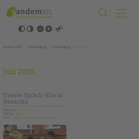
Zum
Navigation
Inhalt
überspringen
springen
Navigation
Barrierefrei-
überspringen
Einstellungen
überspringen
ANGEBOTE
tandem BTL
News/Blog
News/Blog
Archiv
KITA & FRÜHE HILFEN
SCHULE & GANZTAG
Juli 2018
Grundschulen
Oberschulen
Förderzentren
Unsere Sprach-Kita in
Kollegs
Neukölln
EFöB
ERSTELLT
30.07.2018
THEMA
Kita
Schulbezogene Sozialarbeit
VON
_Admin B.Brecht-Hadraschek
Tagesgruppen
HILFEN ZUR ERZIEHUNG
Suchen