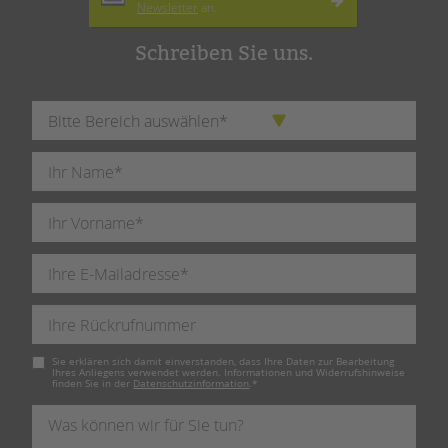
Newsletter
an.
Schreiben Sie uns.
Pflichtfeld
Sie erklären sich damit einverstanden, dass Ihre Daten zur Bearbeitung
Ihres Anliegens verwendet werden. Informationen und Widerrufshinweise
finden Sie in der
Datenschutzinformation
.
*