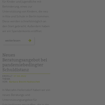
für Kinder und Jugendliche mit
Behinderung, eines zur
EINGLIEDERUNGSHILFE
Unterstützung von Kindern, die neu
in Kita und Schule in Berlin kommen.
BETREUTES WOHNEN
Diese werden schnellstmöglich an
den Start gebracht. Außerdem haben
TANDEM BTL AKADEMIE
wir ein Spendenkonto eröffnet.
Zertfikatskurse
ukraine-
weiterlesen
hilfe
Seminarkalender
Seminarräume
Neues
STADTTEILARBEIT
Beratungsangebot bei
pandemiebedingter
Schuldistanz
PROFIL | LEITBILD
ERSTELLT
07.04.2022
Bereiche im Überblick
THEMA
VON
Barbara Brecht-Hadraschek
Kinder- und Jugendschutz
Unsere Videos
In Marzahn-Hellersdorf haben wir ein
Gesellschafter VdK
neues Beratungs-und
Unterstützungsangebot für
schoolcoach BTL
Schüler*innen geschaffen, die in der