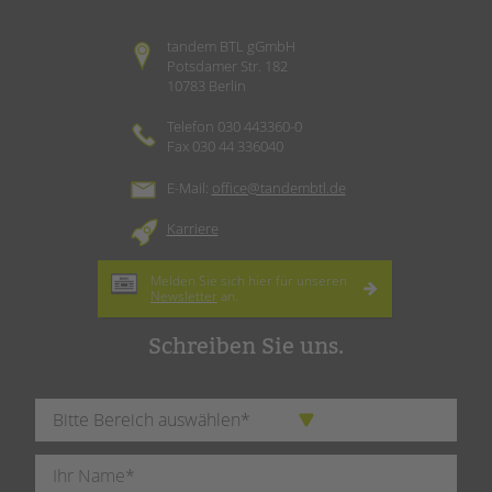
tandem BTL gGmbH
Potsdamer Str. 182
10783 Berlin
Telefon 030 443360-0
Fax 030 44 336040
E-Mail:
office@tandembtl.de
Karriere
Melden Sie sich hier für unseren
Newsletter
an.
Schreiben Sie uns.