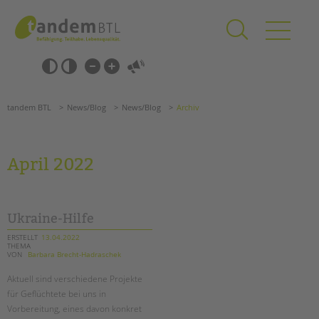
Zum
Navigation
Inhalt
überspringen
springen
Navigation
Barrierefrei-
überspringen
Einstellungen
überspringen
ANGEBOTE
tandem BTL
News/Blog
News/Blog
Archiv
KITA & FRÜHE HILFEN
SCHULE & GANZTAG
April 2022
Grundschulen
Oberschulen
Förderzentren
Ukraine-Hilfe
Kollegs
ERSTELLT
13.04.2022
THEMA
EFöB
VON
Barbara Brecht-Hadraschek
Schulbezogene Sozialarbeit
Aktuell sind verschiedene Projekte
Tagesgruppen
für Geflüchtete bei uns in
HILFEN ZUR ERZIEHUNG
Vorbereitung, eines davon konkret
Suchen