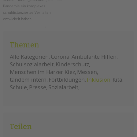
tandem international
Pandemie ein komplexes
KARRIERE
schuldistanziertes Verhalten
entwickelt haben.
Stellenangebote
tandem als Arbeitgeberin
neues
weiterlesen
beratungsangebot
bei
NEWS/BLOG
pandemiebedingter
Themen
schuldistanz
unkuerzbar
Alle Kategorien
Corona
Ambulante Hilfen
Briefe an Kai
Schulsozialarbeit
Kinderschutz
Menschen im Harzer Kiez
Messen
PRESSE
tandem intern
Fortbildungen
Inklusion
Kita
Schule
Presse
Sozialarbeit
Magazin
KONTAKT
Impressum
Datenschutz
Hinweisgebersystem
Teilen
Intranet