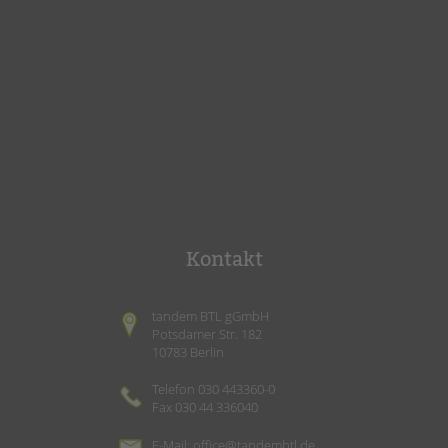
Kontakt
tandem BTL gGmbH
Potsdamer Str. 182
10783 Berlin
Telefon 030 443360-0
Fax 030 44 336040
E-Mail:
office@tandembtl.de