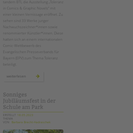
tandem BTL die Ausstellung „Toleranz
in Comics & Graphic Novels“ mit
EINGLIEDERUNGSHILFE
einer kleinen Vernissage eröffnet. Zu
sehen sind 33 Werke junger
BETREUTES WOHNEN
Nachwuchszeichner*innen sowie
renommierter Künstler*innen. Diese
TANDEM BTL AKADEMIE
hatten sich an einem internationalen
Comic-Wettbewerb des
Zertfikatskurse
Evangelischen Presseverbands für
Seminarkalender
Bayern (EPV) zum Thema Toleranz
Seminarräume
beteiligt.
STADTTEILARBEIT
ausstellungseröffnung
weiterlesen
„toleranz
in
comics
PROFIL | LEITBILD
&
graphic
Sonniges
Bereiche im Überblick
novels"
Jubiläumsfest in der
Kinder- und Jugendschutz
Schule am Park
Unsere Videos
ERSTELLT
18.05.2023
THEMA
Gesellschafter VdK
VON
Barbara Brecht-Hadraschek
schoolcoach BTL