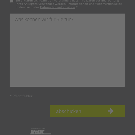
Sie erklären sich damit einverstanden, dass Ihre Daten zur Bearbeitung
Ihres Anliegens verwendet werden. Informationen und Widerrufshinweise
finden Sie in der
Datenschutzinformation
.
*
* Pflichtfelder
abschicken