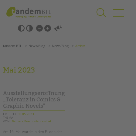
Zum
Navigation
Inhalt
überspringen
springen
Navigation
Barrierefrei-
überspringen
Einstellungen
überspringen
ANGEBOTE
tandem BTL
News/Blog
News/Blog
Archiv
KITA & FRÜHE HILFEN
SCHULE & GANZTAG
Mai 2023
Grundschulen
Oberschulen
Förderzentren
Ausstellungseröffnung
Kollegs
„Toleranz in Comics &
Graphic Novels"
EFöB
Schulbezogene Sozialarbeit
ERSTELLT
30.05.2023
THEMA
Tagesgruppen
VON
Barbara Brecht-Hadraschek
HILFEN ZUR ERZIEHUNG
Am 16. Mai wurde in den Fluren der
Suchen