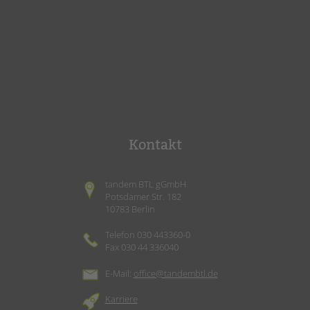
Kontakt
tandem BTL gGmbH
Potsdamer Str. 182
10783 Berlin
Telefon 030 443360-0
Fax 030 44 336040
E-Mail:
office@tandembtl.de
Karriere