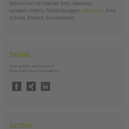
Menschen im Harzer Kiez
eine
Messen
inklusive
türkeireise
tandem intern
Fortbildungen
Inklusion
Kita
Schule
Presse
Sozialarbeit
Teilen
Ihnen gefällt, was Sie lesen?
Dann teilen Sie es mit anderen!
Facebook
Xing
LinkedIn
Archiv