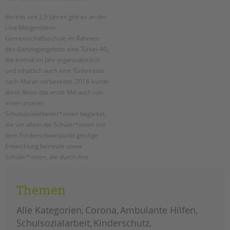
Bereits seit 2,5 Jahren gibt es an der
Lina-Morgenstern-
Gemeinschaftsschule im Rahmen
des Ganztagangebots eine Türkei-AG,
die einmal im Jahr organisatorisch
und inhaltlich auch eine Türkeireise
nach Afacan vorbereitet. 2018 wurde
diese Reise das erste Mal auch von
einer unserer
Schulsozialarbeiter*innen begleitet,
die vor allem die Schüler*innen mit
dem Förderschwerpunkt geistige
Entwicklung betreute sowie
Schüler*innen, die durch ihre
psychosozialen Probleme stark
gefordert waren. 2019 wird das
Themen
Reise-Projekt weitergeführt.
Alle Kategorien
Corona
Ambulante Hilfen
plastik
weiterlesen
im
Schulsozialarbeit
Kinderschutz
meer
–