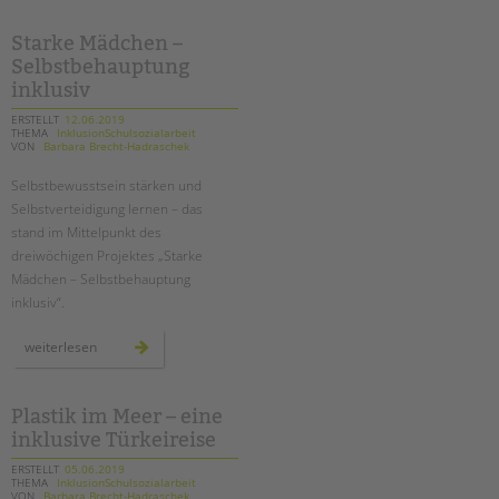
tandem international
beim
20.
lauf
Starke Mädchen –
KARRIERE
der
Selbstbehauptung
berliner
Stellenangebote
wasserbetriebe
inklusiv
tandem als Arbeitgeberin
ERSTELLT
12.06.2019
THEMA
InklusionSchulsozialarbeit
NEWS/BLOG
VON
Barbara Brecht-Hadraschek
Selbstbewusstsein stärken und
unkuerzbar
Selbstverteidigung lernen – das
Briefe an Kai
stand im Mittelpunkt des
dreiwöchigen Projektes „Starke
PRESSE
Mädchen – Selbstbehauptung
inklusiv“.
Magazin
KONTAKT
starke
weiterlesen
mädchen
–
Impressum
selbstbehauptung
inklusiv
Datenschutz
Plastik im Meer – eine
Hinweisgebersystem
inklusive Türkeireise
Intranet
ERSTELLT
05.06.2019
THEMA
InklusionSchulsozialarbeit
VON
Barbara Brecht-Hadraschek