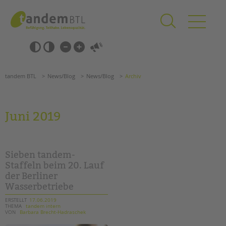
Zum
Navigation
Inhalt
überspringen
springen
Navigation
Barrierefrei-
überspringen
Einstellungen
überspringen
ANGEBOTE
tandem BTL
News/Blog
News/Blog
Archiv
KITA & FRÜHE HILFEN
SCHULE & GANZTAG
Juni 2019
Grundschulen
Oberschulen
Förderzentren
Sieben tandem-
Kollegs
Staffeln beim 20. Lauf
der Berliner
EFöB
Wasserbetriebe
Schulbezogene Sozialarbeit
Tagesgruppen
ERSTELLT
17.06.2019
THEMA
tandem intern
VON
Barbara Brecht-Hadraschek
HILFEN ZUR ERZIEHUNG