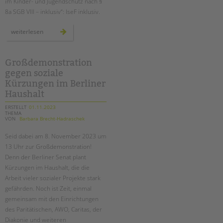
im Kinder- und Jugendschutz nach §
8a SGB VIII – inklusiv“: IseF inklusiv.
neue
weiterlesen
weiterbildung
für
einen
inklusiven
kinderschutz:
Großdemonstration
isef
gegen soziale
inklusiv
Kürzungen im Berliner
Haushalt
ERSTELLT
01.11.2023
THEMA
VON
Barbara Brecht-Hadraschek
Seid dabei am 8. November 2023 um
13 Uhr zur Großdemonstration!
Denn der Berliner Senat plant
Kürzungen im Haushalt, die die
Arbeit vieler sozialer Projekte stark
gefährden. Noch ist Zeit, einmal
gemeinsam mit den Einrichtungen
des Paritätischen, AWO, Caritas, der
Diakonie und weiteren