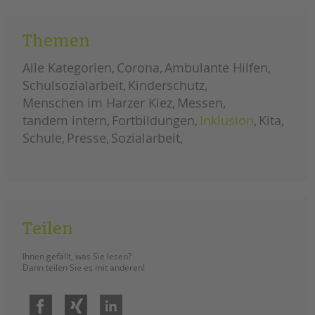
Bündnispartner*innen ein klares
Zeichen zu setzen.
Themen
großdemonstration
weiterlesen
gegen
Alle Kategorien
Corona
Ambulante Hilfen
soziale
kürzungen
Schulsozialarbeit
Kinderschutz
im
berliner
Menschen im Harzer Kiez
Messen
haushalt
tandem intern
Fortbildungen
Inklusion
Kita
Schule
Presse
Sozialarbeit
Teilen
Ihnen gefällt, was Sie lesen?
Dann teilen Sie es mit anderen!
Facebook
Xing
LinkedIn