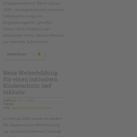
tandem international
Strategiekonferenz "Berlin inklusiv
2035 – Strategiekonferenz Inklusion,
KARRIERE
Selbstbestimmung und
Stellenangebote
Eingliederungshilfe" getroffen.
Unsere Bereichsleiterin der
tandem als Arbeitgeberin
Ambulanten Hilfen, Melanie Weiland,
NEWS/BLOG
war ebenfalls Teilnehmerin.
unkuerzbar
strategiekonferenz
weiterlesen
zu
Briefe an Kai
inklusion
und
eingliederungshilfe
Neue Weiterbildung
PRESSE
für einen inklusiven
Kinderschutz: iseF
Magazin
inklusiv
KONTAKT
ERSTELLT
14.11.2023
Impressum
THEMA
VON
Barbara Brecht-Hadraschek
Datenschutz
Im Februar 2024 startet die tandem
Hinweisgebersystem
BTL Akademie eine Weiterbildung
Intranet
zur „Insoweit erfahrenen Fachkraft