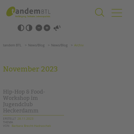
Zum
Navigation
Inhalt
überspringen
springen
Navigation
Barrierefrei-
überspringen
Einstellungen
überspringen
ANGEBOTE
tandem BTL
News/Blog
News/Blog
Archiv
KITA & FRÜHE HILFEN
SCHULE & GANZTAG
November 2023
Grundschulen
Oberschulen
Förderzentren
Hip-Hop & Food-
Kollegs
Workshop im
Jugendclub
EFöB
Heckerdamm
Schulbezogene Sozialarbeit
Tagesgruppen
ERSTELLT
28.11.2023
THEMA
VON
Barbara Brecht-Hadraschek
HILFEN ZUR ERZIEHUNG