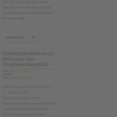
Vom 23. bis 26. Oktober fand im
Suchen
Jugendclub Heckerdamm in Berlin-
EINGLIEDERUNGSHILFE
Charlottenburg ein Hip-Hop &Food-
Workshop statt.
BETREUTES WOHNEN
TANDEM BTL AKADEMIE
hip-
weiterlesen
hop
Zertfikatskurse
&
food-
Seminarkalender
workshop
im
Strategiekonferenz zu
Seminarräume
jugendclub
Inklusion und
heckerdamm
Eingliederungshilfe
STADTTEILARBEIT
ERSTELLT
27.11.2023
THEMA
PROFIL | LEITBILD
VON
Melanie Weiland
Bereiche im Überblick
In Berlin haben sich am 15. und 16.
Kinder- und Jugendschutz
11. 2023 rund 200
Leistungserbringer*innen,
Unsere Videos
Betroffene, Interessensvertretungen
Gesellschafter VdK
und Verantwortliche der Berliner
schoolcoach BTL
Verwaltung zur gemeinsamen