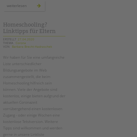
tandem international
wir
weiterlesen
bleiben
KARRIERE
im
kontakt
–
Stellenangebote
auch
Homeschooling?
online!
tandem als Arbeitgeberin
Linktipps für Eltern
ERSTELLT
27.04.2020
NEWS/BLOG
THEMA
Corona
VON
Barbara Brecht-Hadraschek
unkuerzbar
Wir haben für Sie eine umfangreiche
Briefe an Kai
Liste unterschiedlicher
Bildungsangebote im Web
PRESSE
zusammengestellt, die beim
Homeschooling hilfreich sein
Magazin
können. Viele der Angebote sind
KONTAKT
kostenlos, einige bieten aufgrund der
aktuellen Coronazeit
Impressum
vorrübergehend einen kostenlosen
Datenschutz
Zugang - oder einige Wochen eine
Hinweisgebersystem
kostenlose Tetstversion. Weitere
Intranet
Tipps sind willkommen und werden
gerne in unsere Linkliste