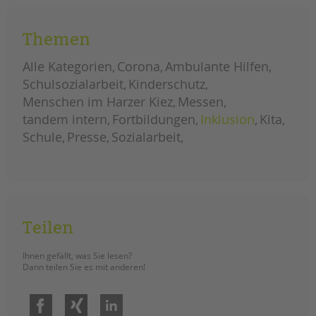
aufgenommen. (Recherche: Maryna
Gostik)
Themen
homeschooling?
weiterlesen
linktipps
Alle Kategorien
Corona
Ambulante Hilfen
für
eltern
Schulsozialarbeit
Kinderschutz
Menschen im Harzer Kiez
Messen
tandem intern
Fortbildungen
Inklusion
Kita
Schule
Presse
Sozialarbeit
Teilen
Ihnen gefällt, was Sie lesen?
Dann teilen Sie es mit anderen!
Facebook
Xing
LinkedIn