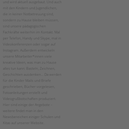
Suchen
und wird aktuell ausgebaut. Und auch
mit den Kindern und Jugendlichen,
EINGLIEDERUNGSHILFE
die in keiner Notbetreuung sind,
sondern zu Hause bleiben müssen,
BETREUTES WOHNEN
sind unsere pädagogischen
Fachkräfte weiterhin im Kontakt. Mal
TANDEM BTL AKADEMIE
per Telefon, Handy und Skype, mal in
Videokonferenzen oder sogar auf
Zertfikatskurse
Instagram. Außerdem entwickeln
Seminarkalender
unsere Mitarbeiter*innen viele
Seminarräume
kreative Ideen, was man zu Hause
alles tun kann: Basteln, Zeichnen,
STADTTEILARBEIT
Geschichten ausdenken... Da werden
für die Kinder Mails und Briefe
PROFIL | LEITBILD
geschrieben, Bücher vorgelesen,
Fotoanleitungen erstellt und
Bereiche im Überblick
Videogrußbotschaften produziert.
Kinder- und Jugendschutz
Hier sind einige der Angebote –
Unsere Videos
weitere findet man in den
Gesellschafter VdK
Newsbereichen einiger Schulen und
schoolcoach BTL
Kitas auf unserer Website.