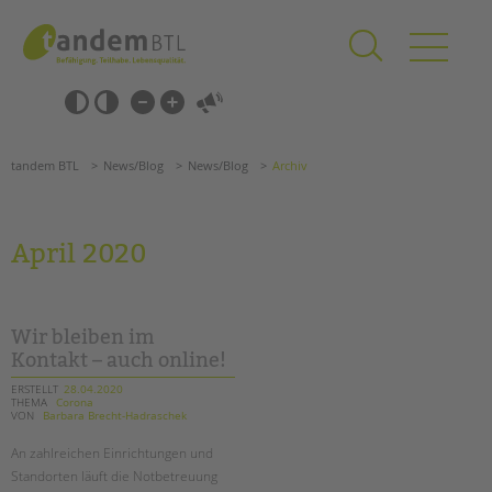
Zum
Navigation
Inhalt
überspringen
springen
Navigation
Barrierefrei-
überspringen
Einstellungen
überspringen
ANGEBOTE
tandem BTL
News/Blog
News/Blog
Archiv
KITA & FRÜHE HILFEN
SCHULE & GANZTAG
April 2020
Grundschulen
Oberschulen
Förderzentren
Wir bleiben im
Kollegs
Kontakt – auch online!
EFöB
ERSTELLT
28.04.2020
THEMA
Corona
Schulbezogene Sozialarbeit
VON
Barbara Brecht-Hadraschek
Tagesgruppen
An zahlreichen Einrichtungen und
HILFEN ZUR ERZIEHUNG
Standorten läuft die Notbetreuung