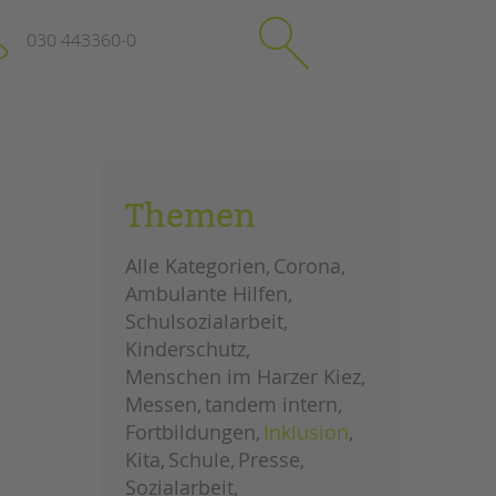
030 443360-0
schließen
KONTAKT
Themen
Suchen
e
Impressum
Alle Kategorien
Corona
itgeberin
Datenschutz
Ambulante Hilfen
Hinweisgebersystem
Schulsozialarbeit
Intranet
Kinderschutz
Menschen im Harzer Kiez
Messen
tandem intern
Fortbildungen
Inklusion
Kita
Schule
Presse
Sozialarbeit