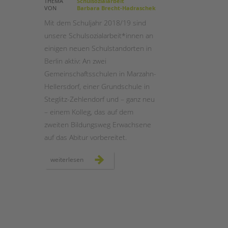
THEMA
Schulsozialarbeit
VON
Barbara Brecht-Hadraschek
STADTTEILARBEIT
Mit dem Schuljahr 2018/19 sind
unsere Schulsozialarbeit*innen an
einigen neuen Schulstandorten in
Berlin aktiv: An zwei
Gemeinschaftsschulen in Marzahn-
Hellersdorf, einer Grundschule in
Steglitz-Zehlendorf und – ganz neu
– einem Kolleg, das auf dem
zweiten Bildungsweg Erwachsene
auf das Abitur vorbereitet.
schulsozialarbeit:
weiterlesen
neue
schulstandorte
in
berlin
2018/19