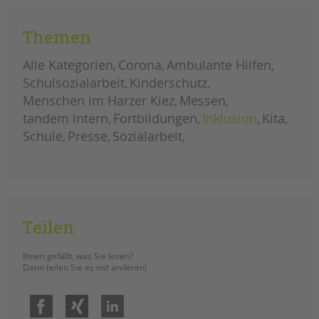
girls
weiterlesen
day
spezial:
zu
Themen
besuch
bei
der
Alle Kategorien
Corona
Ambulante Hilfen
kanzlerin
Schulsozialarbeit
Kinderschutz
Menschen im Harzer Kiez
Messen
tandem intern
Fortbildungen
Inklusion
Kita
Schule
Presse
Sozialarbeit
Teilen
Ihnen gefällt, was Sie lesen?
Dann teilen Sie es mit anderen!
Facebook
Xing
LinkedIn