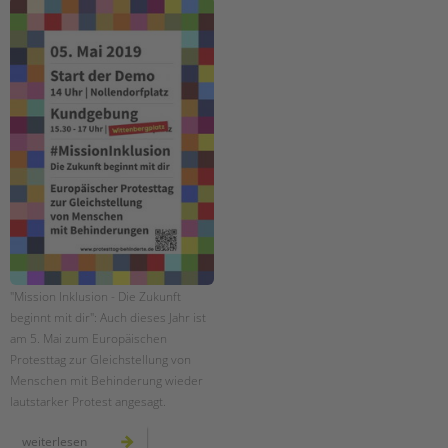
Suchen
EINGLIEDERUNGSHILFE
BETREUTES WOHNEN
TANDEM BTL AKADEMIE
Zertfikatskurse
Seminarkalender
Seminarräume
STADTTEILARBEIT
PROFIL | LEITBILD
"Mission Inklusion - Die Zukunft
beginnt mit dir": Auch dieses Jahr ist
Bereiche im Überblick
am 5. Mai zum Europäischen
Kinder- und Jugendschutz
Protesttag zur Gleichstellung von
Unsere Videos
Menschen mit Behinderung wieder
lautstarker Protest angesagt.
Gesellschafter VdK
schoolcoach BTL
europäischer
weiterlesen