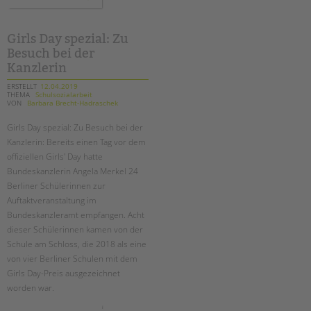
tandem international
protesttag:
"mission
inklusion
KARRIERE
-
die
Girls Day spezial: Zu
zukunft
Stellenangebote
Besuch bei der
beginnt
mit
tandem als Arbeitgeberin
Kanzlerin
dir"
ERSTELLT
12.04.2019
NEWS/BLOG
THEMA
Schulsozialarbeit
VON
Barbara Brecht-Hadraschek
unkuerzbar
Girls Day spezial: Zu Besuch bei der
Briefe an Kai
Kanzlerin: Bereits einen Tag vor dem
offiziellen Girls' Day hatte
PRESSE
Bundeskanzlerin Angela Merkel 24
Berliner Schülerinnen zur
Magazin
Auftaktveranstaltung im
KONTAKT
Bundeskanzleramt empfangen. Acht
dieser Schülerinnen kamen von der
Impressum
Schule am Schloss, die 2018 als eine
Datenschutz
von vier Berliner Schulen mit dem
Hinweisgebersystem
Girls Day-Preis ausgezeichnet
Intranet
worden war.