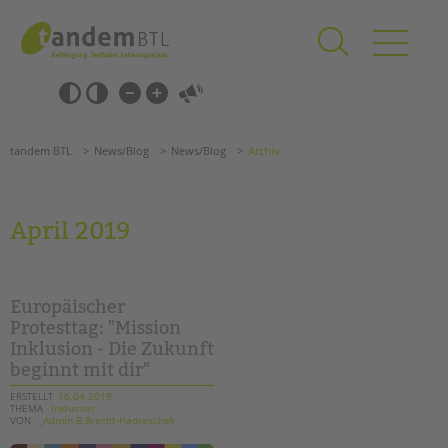
Zum
Navigation
Inhalt
überspringen
springen
Navigation
Barrierefrei-
überspringen
Einstellungen
überspringen
ANGEBOTE
tandem BTL
News/Blog
News/Blog
Archiv
KITA & FRÜHE HILFEN
SCHULE & GANZTAG
April 2019
Grundschulen
Oberschulen
Förderzentren
Europäischer
Kollegs
Protesttag: "Mission
Inklusion - Die Zukunft
EFöB
beginnt mit dir"
Schulbezogene Sozialarbeit
Tagesgruppen
ERSTELLT
16.04.2019
THEMA
Inklusion
VON
_Admin B.Brecht-Hadraschek
HILFEN ZUR ERZIEHUNG