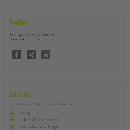
tandem international
KARRIERE
Stellenangebote
Teilen
tandem als Arbeitgeberin
Ihnen gefällt, was Sie lesen?
NEWS/BLOG
Dann teilen Sie es mit anderen!
unkuerzbar
Facebook
Xing
LinkedIn
Briefe an Kai
PRESSE
Magazin
KONTAKT
Archiv
Impressum
Hier finden Sie Artikel aus den Monaten
Datenschutz
Hinweisgebersystem
2026
Juli 2026 (2 Einträge)
Intranet
Juni 2026 (3 Einträge)