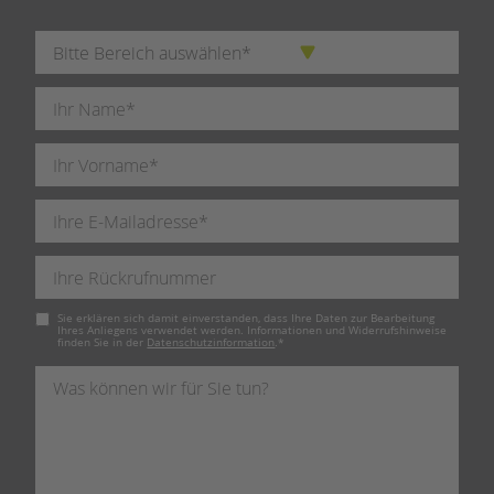
Pflichtfeld
Sie erklären sich damit einverstanden, dass Ihre Daten zur Bearbeitung
Ihres Anliegens verwendet werden. Informationen und Widerrufshinweise
finden Sie in der
Datenschutzinformation
.
*