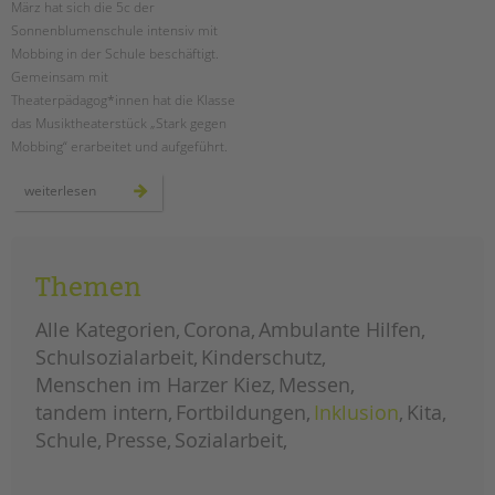
März hat sich die 5c der
Sonnenblumenschule intensiv mit
EINGLIEDERUNGSHILFE
Mobbing in der Schule beschäftigt.
Gemeinsam mit
BETREUTES WOHNEN
Theaterpädagog*innen hat die Klasse
das Musiktheaterstück „Stark gegen
TANDEM BTL AKADEMIE
Mobbing“ erarbeitet und aufgeführt.
Zertfikatskurse
mit
weiterlesen
theaterpädagogik
Seminarkalender
gegen
mobbing
Seminarräume
an
der
sonnenblumenschule
STADTTEILARBEIT
Themen
Alle Kategorien
Corona
Ambulante Hilfen
PROFIL | LEITBILD
Schulsozialarbeit
Kinderschutz
Bereiche im Überblick
Menschen im Harzer Kiez
Messen
Kinder- und Jugendschutz
tandem intern
Fortbildungen
Inklusion
Kita
Unsere Videos
Schule
Presse
Sozialarbeit
Gesellschafter VdK
schoolcoach BTL