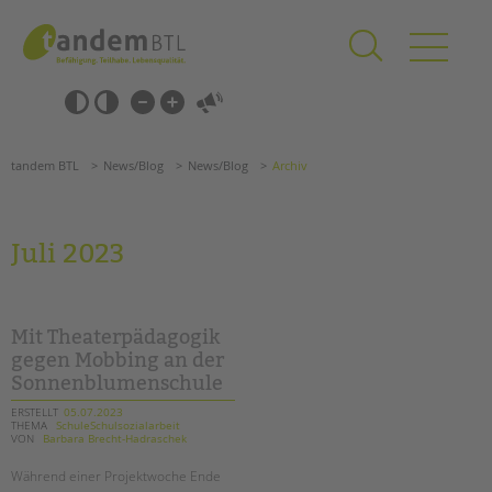
Zum
Navigation
Inhalt
überspringen
springen
Navigation
Barrierefrei-
überspringen
Einstellungen
überspringen
ANGEBOTE
tandem BTL
News/Blog
News/Blog
Archiv
KITA & FRÜHE HILFEN
SCHULE & GANZTAG
Juli 2023
Grundschulen
Oberschulen
Förderzentren
Mit Theaterpädagogik
Kollegs
gegen Mobbing an der
Sonnenblumenschule
EFöB
Schulbezogene Sozialarbeit
ERSTELLT
05.07.2023
THEMA
SchuleSchulsozialarbeit
Tagesgruppen
VON
Barbara Brecht-Hadraschek
Suchen
HILFEN ZUR ERZIEHUNG
Während einer Projektwoche Ende