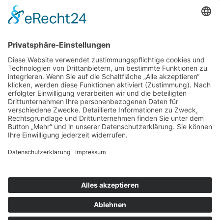
nach oben
|
|
|
Intranet
Impressum
Datenschutz
Sitemap
X
Ihnen gefällt, was Sie lesen?