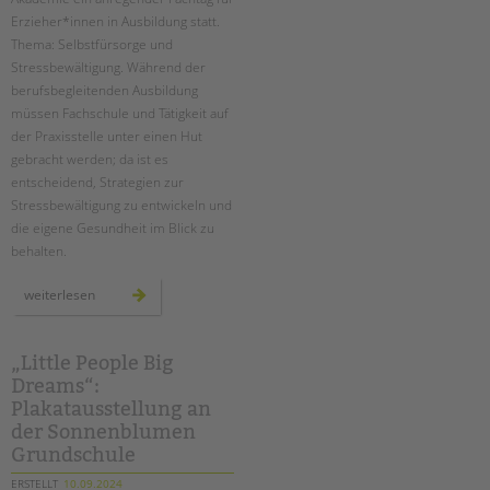
tandem international
Erzieher*innen in Ausbildung
statt.
KARRIERE
Thema: Selbstfürsorge und
Stressbewältigung. Während der
Stellenangebote
berufsbegleitenden Ausbildung
tandem als Arbeitgeberin
müssen Fachschule und Tätigkeit auf
der Praxisstelle unter einen Hut
NEWS/BLOG
gebracht werden; da ist es
entscheidend, Strategien zur
unkuerzbar
Stressbewältigung zu entwickeln und
Briefe an Kai
die eigene Gesundheit im Blick zu
behalten.
PRESSE
fachtag
weiterlesen
für
Magazin
erzieher*innen
in
KONTAKT
ausbildung
„Little People Big
Impressum
Dreams“:
Datenschutz
Plakatausstellung an
Hinweisgebersystem
der Sonnenblumen
Grundschule
Intranet
ERSTELLT
10.09.2024