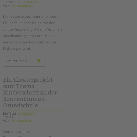
THEMA
Schulsozialarbeit
VON
Vanessa Karch
Die Klasse 3c der Sonnenblumen-
Grunschule haben sich mit den
„Little People, Big Dreams"-Büchern
auseinandergesetzt und zu den
verschiedenen Persönlichkeiten
Plakate gestaltet.
„little
weiterlesen
people
big
dreams“:
plakatausstellung
an
Ein Theaterprojekt
der
zum Thema
sonnenblumen
grundschule
Kinderschutz an der
Sonnenblumen-
Grundschule
ERSTELLT
06.09.2024
THEMA
VON
Vanessa Karch
Gemeinsam mit