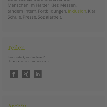
konstruktiver Widerstand.
Menschen im Harzer Kiez
Messen
tandem intern
Fortbildungen
Inklusion
Kita
mit
weiterlesen
unterschriftensammlung
Schule
Presse
Sozialarbeit
und
garten-
ag
für
mehr
grün
auf
dem
schulhof
Teilen
Ihnen gefällt, was Sie lesen?
Dann teilen Sie es mit anderen!
Facebook
Xing
LinkedIn
Archiv