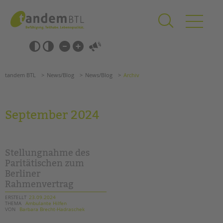
Zum
Navigation
Inhalt
überspringen
springen
Navigation
Barrierefrei-
überspringen
Einstellungen
überspringen
ANGEBOTE
tandem BTL
News/Blog
News/Blog
Archiv
KITA & FRÜHE HILFEN
SCHULE & GANZTAG
September 2024
Grundschulen
Oberschulen
Förderzentren
Stellungnahme des
Kollegs
Paritätischen zum
Berliner
EFöB
Rahmenvertrag
Schulbezogene Sozialarbeit
Tagesgruppen
ERSTELLT
23.09.2024
THEMA
Ambulante Hilfen
VON
Barbara Brecht-Hadraschek
HILFEN ZUR ERZIEHUNG