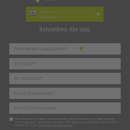
Melden Sie sich hier für unseren
Newsletter
an.
Schreiben Sie uns.
Pflichtfeld
Sie erklären sich damit einverstanden, dass Ihre Daten zur Bearbeitung
Ihres Anliegens verwendet werden. Informationen und Widerrufshinweise
finden Sie in der
Datenschutzinformation
.
*