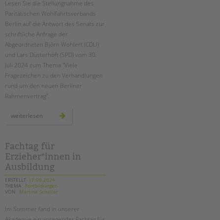
Lesen Sie die Stellungnahme des
Suchen
Paritätischen Wohlfahrtsverbands
EINGLIEDERUNGSHILFE
Berlin auf die Antwort des Senats zur
schriftliche Anfrage der
BETREUTES WOHNEN
Abgeordneten Björn Wohlert (CDU)
und Lars Düsterhöft (SPD) vom 30.
TANDEM BTL AKADEMIE
Juli 2024 zum Thema "Viele
Fragezeichen zu den Verhandlungen
Zertfikatskurse
rund um den neuen Berliner
Seminarkalender
Rahmenvertrag".
Seminarräume
stellungnahme
weiterlesen
des
STADTTEILARBEIT
paritätischen
zum
berliner
rahmenvertrag
Fachtag für
PROFIL | LEITBILD
Erzieher*innen in
Bereiche im Überblick
Ausbildung
Kinder- und Jugendschutz
ERSTELLT
17.09.2024
Unsere Videos
THEMA
Fortbildungen
VON
Martina Schaller
Gesellschafter VdK
Im Sommer fand in unserer
schoolcoach BTL
Akademie ein anregender Fachtag für