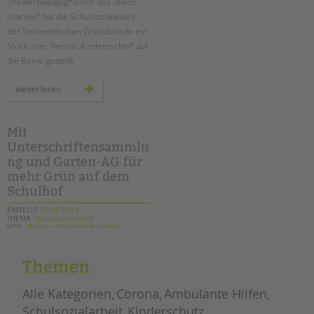
Theaterpädagog*innen des Teams
¡klartext! hat die Schulsozialarbeit
der Sonnenblumen Grundschule ein
Stück zum Thema „Kinderrechte“ auf
die Beine gestellt.
ein
weiterlesen
theaterprojekt
zum
thema
kinderschutz
an
Mit
der
Unterschriftensammlu
sonnenblumen-
grundschule
ng und Garten-AG für
mehr Grün auf dem
Schulhof
ERSTELLT
02.09.2024
THEMA
Schulsozialarbeit
VON
Barbara Brecht-Hadraschek
Als im Frühsommer ein ganzes Areal
Themen
auf dem Schulgelände der
Karlsgartenschule vom
Alle Kategorien
Corona
Ambulante Hilfen
Grünflächenamt abgeholzt wurde,
Schulsozialarbeit
Kinderschutz
regte sich in der Schulgemeinschaft