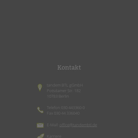
Kontakt
tandem BTL gGmbH
Potsdamer Str. 182
10783 Berlin
Telefon 030 443360-0
Fax 030 44 336040
E-Mail:
office@tandembtl.de
Karriere