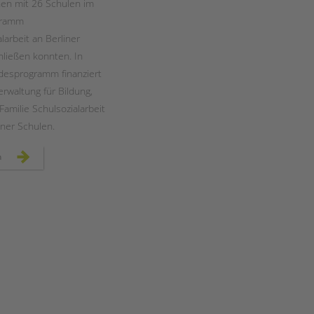
en mit 26 Schulen im
gramm
larbeit an Berliner
hließen konnten. In
desprogramm finanziert
erwaltung für Bildung,
amilie Schulsozialarbeit
iner Schulen.
ausbau
n
landesprogramm
„jugendsozialarbeit
an
berliner
schulen“