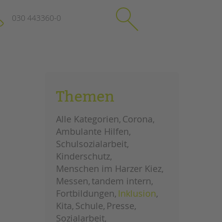
030 443360-0
schließen
KONTAKT
Themen
Suchen
e
Impressum
Alle Kategorien
Corona
itgeberin
Datenschutz
Ambulante Hilfen
Hinweisgebersystem
Schulsozialarbeit
Intranet
Kinderschutz
Menschen im Harzer Kiez
Messen
tandem intern
Fortbildungen
Inklusion
Kita
Schule
Presse
Sozialarbeit