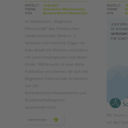
ERSTELLT
14.09.2021
ERSTELLT
10
THEMA
Ambulante HilfenInklusion
THEMA
Sc
STADTTEILARBEIT
VON
Barbara Brecht-Hadraschek
VON
Sa
Im Arbeitskreis „Begleitete
Elternschaft“ des Paritätischen
Landesverbandes Berlin e. V.
befassen sich mehrere Träger mit
ihrer Arbeit mit Müttern und Vätern
mit Lernschwierigkeiten und deren
Kinder. Mittlerweile ist eine dritte
Publikation erschienen, die sich mit
Begleiteter Elternschaft im Kontext
von UN-
Behindertenrechtskonvention und
Bundesteilhabegesetz
auseinandersetzt.
Wir freuen u
neue
weiterlesen
vor den So
handreichung
aus