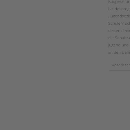
Kooperation
dem
arbeitskreis
Landespro
„begleitete
elternschaft“
„Jugendsozia
Schulen“ sc
diesem Lan
die Senatsv
Jugend und F
an den Berl
weiterlese