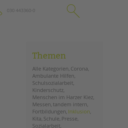
030 443360-0
schließen
KONTAKT
Themen
Suchen
e
Impressum
Alle Kategorien
Corona
itgeberin
Datenschutz
Ambulante Hilfen
Hinweisgebersystem
Schulsozialarbeit
Intranet
Kinderschutz
Menschen im Harzer Kiez
Messen
tandem intern
Fortbildungen
Inklusion
Kita
Schule
Presse
Sozialarbeit