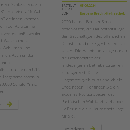
Magazin
le am Schloss fand am
ERSTELLT
05.06.2024
THEMA
n 31. Mai, eine U16-Wahl
VON
Barbara Brecht-Hadraschek
 Schüler*innen konnten
2020 hat der Berliner Senat
e in der Aula einmal
beschlossen, die Hauptstadtzulage
n, was es heißt, wählen
den Beschäftigten des öffentlichen
it Wahlkabinen,
Dienstes und der Eigenbetriebe zu
n, Wahlurnen und
zahlen. Die Hauptstadtzulage nur an
innen. Auch an der
die Beschäftigten der
gmann
landeseigenen Betriebe zu zahlen
ftsschule fanden U16-
ist ungerecht. Diese
t. Insgesamt haben in
Ungerechtigkeit muss endlich ein
 20.000 Schüler*innen
Ende haben! Hier finden Sie ein
en.
aktuelles Positionspapier des
Paritätischen Wohlfahrtsverbandes
u16
n
europawahl
LV Berlin e.V. zur Hauptstadtzulage
an
der
für alle!
schule
am
schloss
neues
weiterlesen