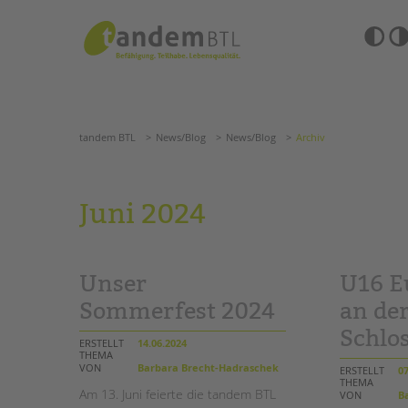
Zum
Navigation
Inhalt
überspringen
springen
Barrierefre
Einstellun
tandem BTL
News/Blog
News/Blog
Archiv
übersprin
Navigation
überspringen
SUCHE
tandem BTL
News/Blog
News/Blog
Archiv
ANGEBOTE
Juni 2024
KITA & FRÜHE HILFEN
HILFEN ZUR ERZIE
SCHULE & GANZTAG
EINGLIEDERUNGSHI
Unser
U16 E
Grundschulen
BETREUTES WOHNE
Oberschulen
Sommerfest 2024
an de
Förderzentren
Schlo
TANDEM BTL AKADE
Kollegs
ERSTELLT
14.06.2024
THEMA
EFöB
Zertfikatskurse
VON
Barbara Brecht-Hadraschek
ERSTELLT
07
Schulbezogene Sozialarbeit
THEMA
Seminarkalender
Am 13. Juni feierte die tandem BTL
VON
Ba
Tagesgruppen
Seminarräume