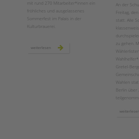
mit rund 270 Mitarbeiter*innen ein
An der Schu
fröhliches und ausgelassenes
Freitag, de
STADTTEILARBEIT
Sommerfest im Palais in der
statt. Alle
Kulturbrauerei.
klassenweis
durchspiele
zu gehen. M
unser
weiterlesen
Wählerliste
sommerfest
2024
Wahlhelfer*
Gretel-Ber
Gemeinscha
Wahlen stat
Berlin über
teilgenomm
weiterlese