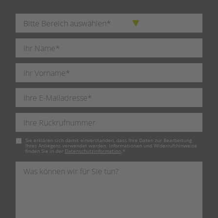
Pflichtfeld
Sie erklären sich damit einverstanden, dass Ihre Daten zur Bearbeitung
Ihres Anliegens verwendet werden. Informationen und Widerrufshinweise
finden Sie in der
Datenschutzinformation
.
*