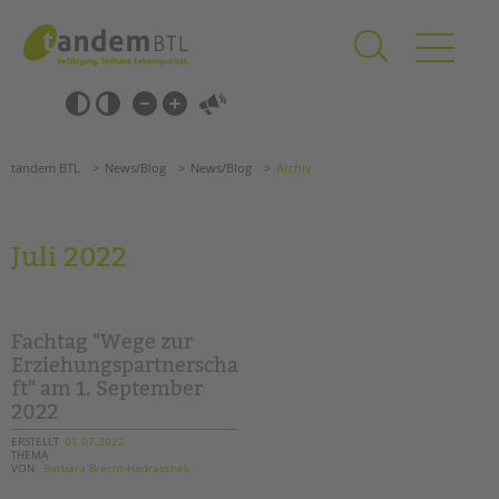
Zum
Navigation
Inhalt
überspringen
springen
Navigation
Barrierefrei-
überspringen
Einstellungen
überspringen
ANGEBOTE
tandem BTL
News/Blog
News/Blog
Archiv
KITA & FRÜHE HILFEN
SCHULE & GANZTAG
Juli 2022
Grundschulen
Oberschulen
Förderzentren
Fachtag "Wege zur
Kollegs
Erziehungspartnerscha
ft" am 1. September
EFöB
2022
Schulbezogene Sozialarbeit
Tagesgruppen
ERSTELLT
01.07.2022
THEMA
VON
Barbara Brecht-Hadraschek
Suchen
HILFEN ZUR ERZIEHUNG