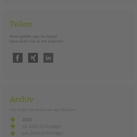
tandem international
KARRIERE
Stellenangebote
Teilen
tandem als Arbeitgeberin
Ihnen gefällt, was Sie lesen?
NEWS/BLOG
Dann teilen Sie es mit anderen!
unkuerzbar
Facebook
Xing
LinkedIn
Briefe an Kai
PRESSE
Magazin
KONTAKT
Archiv
Impressum
Hier finden Sie Artikel aus den Monaten
Datenschutz
Hinweisgebersystem
2026
Juli 2026 (2 Einträge)
Intranet
Juni 2026 (3 Einträge)