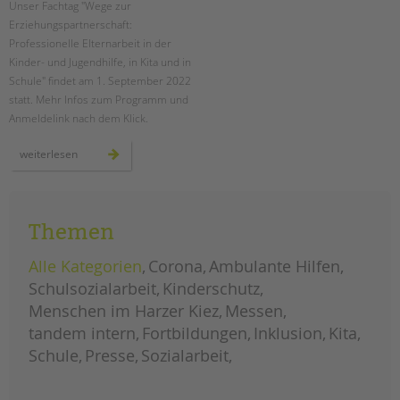
Unser Fachtag "Wege zur
Erziehungspartnerschaft:
EINGLIEDERUNGSHILFE
Professionelle Elternarbeit in der
Kinder- und Jugendhilfe, in Kita und in
BETREUTES WOHNEN
Schule" findet am 1. September 2022
statt. Mehr Infos zum Programm und
TANDEM BTL AKADEMIE
Anmeldelink nach dem Klick.
Zertfikatskurse
fachtag
weiterlesen
"wege
Seminarkalender
zur
erziehungspartnerschaft"
Seminarräume
am
1.
september
STADTTEILARBEIT
Themen
2022
Alle Kategorien
Corona
Ambulante Hilfen
PROFIL | LEITBILD
Schulsozialarbeit
Kinderschutz
Bereiche im Überblick
Menschen im Harzer Kiez
Messen
Kinder- und Jugendschutz
tandem intern
Fortbildungen
Inklusion
Kita
Unsere Videos
Schule
Presse
Sozialarbeit
Gesellschafter VdK
schoolcoach BTL