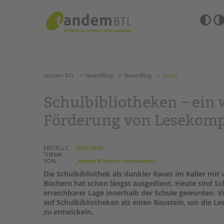
Zum
Navigation
Inhalt
überspringen
springen
Barrierefre
Einstellun
tandem BTL
News/Blog
News/Blog
Detail
übersprin
Navigation
überspringen
SUCHE
tandem BTL
News/Blog
News/Blog
Detail
ANGEBOTE
Schulbibliotheken – ein 
KITA & FRÜHE HILFEN
HILFEN ZUR ERZIE
Förderung von Lesekom
SCHULE & GANZTAG
EINGLIEDERUNGSHI
ERSTELLT
20.03.2019
THEMA
Grundschulen
BETREUTES WOHNE
VON
_Admin B.Brecht-Hadraschek
Oberschulen
Die Schulbibliothek als dunkler Raum im Keller mit
Förderzentren
Büchern hat schon längst ausgedient. Heute sind Sch
TANDEM BTL AKADE
Kollegs
erreichbarer Lage innerhalb der Schule geworden. V
EFöB
Zertfikatskurse
auf Schulbibliotheken als einen Baustein, um die L
Schulbezogene Sozialarbeit
zu entwickeln.
Seminarkalender
Tagesgruppen
Seminarräume