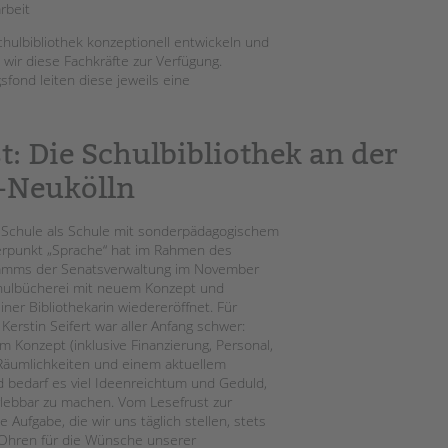
Magazin
rbeit
hulbibliothek konzeptionell entwickeln und
 wir diese Fachkräfte zur Verfügung.
ond leiten diese jeweils eine
t: Die Schulbibliothek an der
n-Neukölln
g-Schule als Schule mit sonderpädagogischem
rpunkt „Sprache“ hat im Rahmen des
amms der Senatsverwaltung im November
hulbücherei mit neuem Konzept und
iner Bibliothekarin wiedereröffnet. Für
 Kerstin Seifert war aller Anfang schwer:
 Konzept (inklusive Finanzierung, Personal,
Räumlichkeiten und einem aktuellem
 bedarf es viel Ideenreichtum und Geduld,
lebbar zu machen. Vom Lesefrust zur
e Aufgabe, die wir uns täglich stellen, stets
 Ohren für die Wünsche unserer