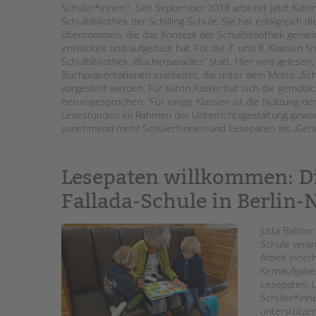
Schüler*innen.“ Seit September 2018 arbeitet jetzt Katrin 
Schulbibliothek der Schilling-Schule. Sie hat erfolgreich 
übernommen, die das Konzept der Schulbibliothek gemein
entwickelt und aufgebaut hat. Für die 7. und 8. Klassen f
Schulbibliothek „Bücherparadies“ statt. Hier wird gelesen,
Buchpräsentationen erarbeitet, die unter dem Motto „Sch
vorgestellt werden. Für Katrin Kaster hat sich die gemü
herumgesprochen: “Für einige Klassen ist die Nutzung der
Lesestunden im Rahmen der Unterrichtsgestaltung geworde
zunehmend mehr Schüler*innen und Lesepaten als „Gehei
Lesepaten willkommen: Di
Fallada-Schule in Berlin-
Jutta Ballner
Schule veran
Arbeit inner
Kernaufgaben
Lesepaten. L
Schüler*inn
unterstütze