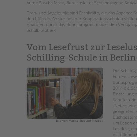
Autor: Sascha Mase, Bereichsleiter Schulbezogene Soziala
STADTTEILARBEIT
Dreh- und Angelpunkt sind Fachkräfte, die das Angebot Sc
durchführen. An vier unserer Kooperationsschulen stellen
Finanziert durch das Bonusprogramm oder den Verfügungsf
Schulbibliothek.
Vom Lesefrust zur Leselus
Schilling-Schule in Berli
Die Schillin
Förderschwe
Bonusprogr
2014 die Sc
Einstellung e
Schulleiterin
„Neben einem
geeigneten 
Buchbestand
Bild von Marisa Sias auf Pixabay
um Lesen er
Leselust, ein
mit offenen