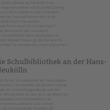
Kaster arbeitet als Fachkraft in der
die begonnene Arbeit von Brunhilde Sperling
sam mit Schulleiterin und Lehrkräften
indet der Lesespaß wöchentlich in der
 recherchiert, hier werden
üler*innen lesen für Schüler*innen“
tliche Atmosphäre des Leseraums
 Schulbibliothek fester Bestandteil von
n. Darüber hinaus gilt die Bücherei für
mtipp“ für entspanntes Lesen und Lernen“.
e Schulbibliothek an der Hans-
Neukölln
 ist für die Schulbibliothek der Hans-Fallada-
twortlich. Die Ausleihe von Büchern und die
halb der Unterrichtsgestaltung sind ihre
. Wichtig findet sie aber auch die Arbeit mit
esepaten sind Ehrenamtliche, die
en vorlesen und beim Lesen lernen
n. Die Umsetzung des Konzepts der