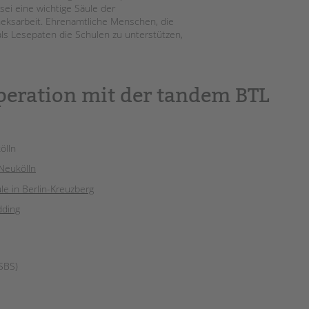
sei eine wichtige Säule der
heksarbeit. Ehrenamtliche Menschen, die
ls Lesepaten die Schulen zu unterstützen,
peration mit der tandem BTL
ölln
-Neukölln
e in Berlin-Kreuzberg
ding
(SBS)