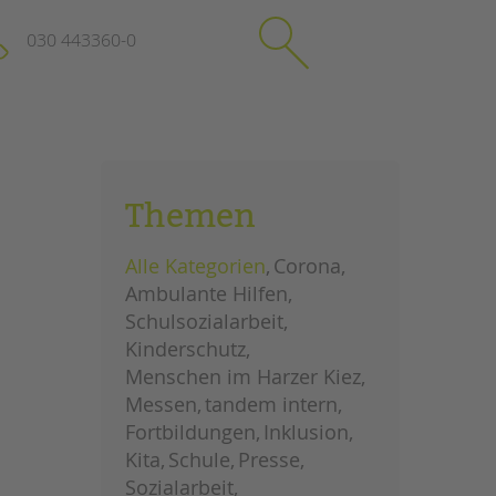
030 443360-0
schließen
KONTAKT
Themen
Suchen
e
Impressum
Alle Kategorien
Corona
itgeberin
Datenschutz
Ambulante Hilfen
Hinweisgebersystem
Schulsozialarbeit
Intranet
Kinderschutz
Menschen im Harzer Kiez
Messen
tandem intern
Fortbildungen
Inklusion
Kita
Schule
Presse
Sozialarbeit