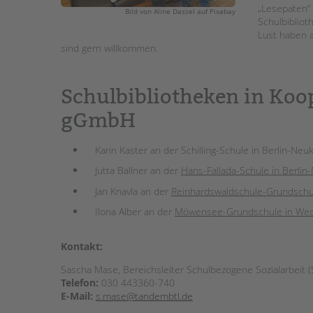
„Lesepaten“ 
Bild von Aline Dassel auf Pixabay
Schulbibliot
Lust haben a
sind gern willkommen.
Schulbibliotheken in Koo
gGmbH
Karin Kaster an der Schilling-Schule in Berlin-Neuk
Jutta Ballner an der
Hans-Fallada-Schule in Berlin
Jan Knavla an der
Reinhardswaldschule-Grundschul
Ilona Alber an der
Möwensee-Grundschule in Wed
Kontakt:
Sascha Mase, Bereichsleiter Schulbezogene Sozialarbeit 
Telefon:
030 443360-740
E-Mail:
s.mase@tandembtl.de