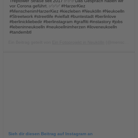
Treptower Straße seit 2017 ✅✅✅Das Gespräch haben wir
vor Corona geführt. ✅✅✅ #HarzerKiez
#MenschenimHarzerKiez #kiezleben #Neukölln #Neukoelln
#Streetwork #streetlife #vielfalt #buntestadt #berlinlove
#berlinickliebedir #berlinstagram #graffiti #instastory #jobs
#lebeninneukoelln #neukoellnimherzen #iloveneukoelln
#tandembtl
Ein Beitrag geteilt von
Ein Fotoprojekt in Neukölln
(@menschen.im.harzer.kiez) am
Sieh dir diesen Beitrag auf Instagram an