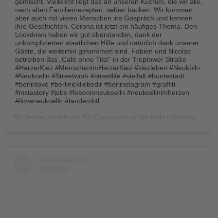
gemischt. Vielleicht liegt das an unseren Kuchen, die wir alle,
nach alten Familienrezepten, selber backen. Wir kommen
aber auch mit vielen Menschen ins Gespräch und kennen
ihre Geschichten. Corona ist jetzt ein häufiges Thema. Den
Lockdown haben wir gut überstanden, dank der
unkomplizierten staatlichen Hilfe und natürlich dank unserer
Gäste, die weiterhin gekommen sind. Fabien und Nicolas
betreiben das „Café ohne Titel“ in der Treptower Straße
#HarzerKiez #MenschenimHarzerKiez #kiezleben #Neukölln
#Neukoelln #Streetwork #streetlife #vielfalt #buntestadt
#berlinlove #berlinickliebedir #berlinstagram #graffiti
#instastory #jobs #lebeninneukoelln #neukoellnimherzen
#iloveneukoelln #tandembtl
Ein Beitrag geteilt von
Ein Fotoprojekt in Neukölln
(@menschen.im.harzer.kiez) am