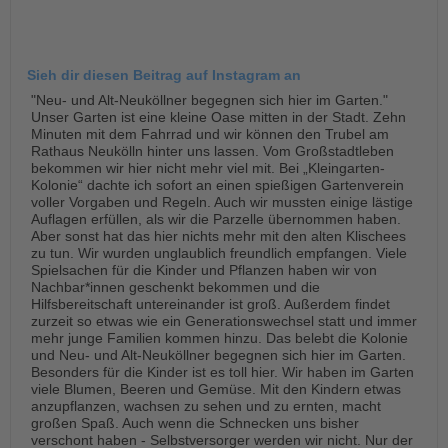
Sieh dir diesen Beitrag auf Instagram an
"Neu- und Alt-Neuköllner begegnen sich hier im Garten."
Unser Garten ist eine kleine Oase mitten in der Stadt. Zehn
Minuten mit dem Fahrrad und wir können den Trubel am
Rathaus Neukölln hinter uns lassen. Vom Großstadtleben
bekommen wir hier nicht mehr viel mit. Bei „Kleingarten-
Kolonie“ dachte ich sofort an einen spießigen Gartenverein
voller Vorgaben und Regeln. Auch wir mussten einige lästige
Auflagen erfüllen, als wir die Parzelle übernommen haben.
Aber sonst hat das hier nichts mehr mit den alten Klischees
zu tun. Wir wurden unglaublich freundlich empfangen. Viele
Spielsachen für die Kinder und Pflanzen haben wir von
Nachbar*innen geschenkt bekommen und die
Hilfsbereitschaft untereinander ist groß. Außerdem findet
zurzeit so etwas wie ein Generationswechsel statt und immer
mehr junge Familien kommen hinzu. Das belebt die Kolonie
und Neu- und Alt-Neuköllner begegnen sich hier im Garten.
Besonders für die Kinder ist es toll hier. Wir haben im Garten
viele Blumen, Beeren und Gemüse. Mit den Kindern etwas
anzupflanzen, wachsen zu sehen und zu ernten, macht
großen Spaß. Auch wenn die Schnecken uns bisher
verschont haben - Selbstversorger werden wir nicht. Nur der