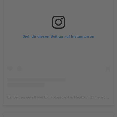
Sieh dir diesen Beitrag auf Instagram an
Ein Beitrag geteilt von Ein Fotoprojekt in Neukölln (@menschen.im.harzer.kiez)