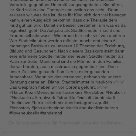
Vorurteile gegenüber Unterstützungsangeboten: Sie hören,
ihr Kind soll in eine Therapie und wollen das nicht. ­ Dann
erklären wir, was das ist, dass ihr Kind sich dort viel bewegen
kann, einen Ausgleich bekommt, dass die Therapie dem
Kind gut tun wird. Damit sie besser verstehen, um was es da
eigentlich geht. Die Aufgabe als Stadtteilmutter macht uns
Frauen selbstbewusst. Wir lernen hier sehr viel von anderen.
Wer Stadtteilmutter werden möchte, macht erst einen 6-
monatigen Basiskurs zu unseren 10 Themen der Erziehung,
Bildung und Gesundheit. Nach diesem Basiskurs steht dann
eine erfahrene Stadtteilmutter der neuen Stadtteilmutter als
Patin zur Seite. Manchmal sind die Männer in den Familien,
die wir beraten, auch misstrauisch gegenüber uns. Doch
unser Ziel sind gesunde Familien in einer gesunden
Atmosphäre. Wenn sie das verstehen, nehmen sie unsere
Beratung gerne an. Diana, Stadtteilmutter in Neukölln ✅✅✅
Das Gespräch haben wir vor Corona geführt. ✅✅✅
#HarzerKiez #MenschenimHarzerKiez #kiezleben #Neukölln
#Neukoelln #Streetwork #streetlife #vielfalt #buntestadt
#berlinlove #berlinickliebedir #berlinstagram #graffiti
#instastory #jobs #lebeninneukoelln #neukoellnimherzen
#iloveneukoelln #tandembtl
Ein Beitrag geteilt von
Ein Fotoprojekt in Neukölln
(@menschen.im.harzer.kiez) am