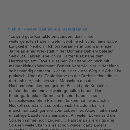
Sieh dir diesen Beitrag auf Instagram an
"Es sind gute Kontakte entstanden, die mir viel
weitergeholfen haben" Gefühlt wohne ich schon eine halbe
Ewigkeit in Neukölln. Ich bin Keramikerin und war einige
Jahre an einer Werkstatt in der Domäne Dahlem beteiligt.
Seit gut 6 Jahren lebe ich im Harzer Kiez nahe dem
Hertzbergplatz. Etwa zur selben Zeit habe ich mich mit
meiner kleinen Werkstatt „Bender Keramik“ hier in der Nähe
selbstständig gemacht. Nicht nur der kurze Weg zur Arbeit ist
praktisch. Über die Töpferkurse an der Drehscheibe, die ich
dort anbiete, habe ich viele Menschen aus der
Nachbarschaft kennen gelernt. Es sind gute Kontakte
entstanden, die mir viel weitergeholfen haben. Den
Kindergartenplatz für meine Tochter habe ich so
beispielsweise ohne Probleme bekommen, was auch in
Neukölln sonst nicht so einfach ist. Trotzdem bin ich
manchmal auch genervt vom Leben hier. Aktuell reihen sich
unzählige Baustellen aneinander. An vielen Ecken sind die
Straßen immer noch zugemüllt. Fährt man allerdings drei
Straßen weiter, kann alles schon wieder ganz anders
aussehen. Der Spielplatz in der Roseggerstraße ist zum