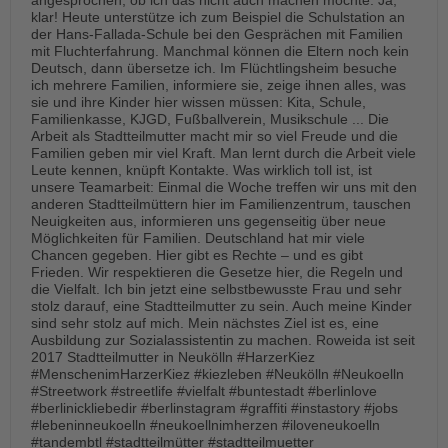
angesprochen, ob ich das nicht auch machen möchte. Ja,
klar! Heute unterstütze ich zum Beispiel die Schulstation an
der Hans-Fallada-Schule bei den Gesprächen mit Familien
mit Fluchterfahrung. Manchmal können die Eltern noch kein
Deutsch, dann übersetze ich. Im Flüchtlingsheim besuche
ich mehrere Familien, informiere sie, zeige ihnen alles, was
sie und ihre Kinder hier wissen müssen: Kita, Schule,
Familienkasse, KJGD, Fußballverein, Musikschule ... Die
Arbeit als Stadtteilmutter macht mir so viel Freude und die
Familien geben mir viel Kraft. Man lernt durch die Arbeit viele
Leute kennen, knüpft Kontakte. Was wirklich toll ist, ist
unsere Teamarbeit: Einmal die Woche treffen wir uns mit den
anderen Stadtteilmüttern hier im Familienzentrum, tauschen
Neuigkeiten aus, informieren uns gegenseitig über neue
Möglichkeiten für Familien. Deutschland hat mir viele
Chancen gegeben. Hier gibt es Rechte – und es gibt
Frieden. Wir respektieren die Gesetze hier, die Regeln und
die Vielfalt. Ich bin jetzt eine selbstbewusste Frau und sehr
stolz darauf, eine Stadtteilmutter zu sein. Auch meine Kinder
sind sehr stolz auf mich. Mein nächstes Ziel ist es, eine
Ausbildung zur Sozialassistentin zu machen. Roweida ist seit
2017 Stadtteilmutter in Neukölln #HarzerKiez
#MenschenimHarzerKiez #kiezleben #Neukölln #Neukoelln
#Streetwork #streetlife #vielfalt #buntestadt #berlinlove
#berlinickliebedir #berlinstagram #graffiti #instastory #jobs
#lebeninneukoelln #neukoellnimherzen #iloveneukoelln
#tandembtl #stadtteilmütter #stadtteilmuetter