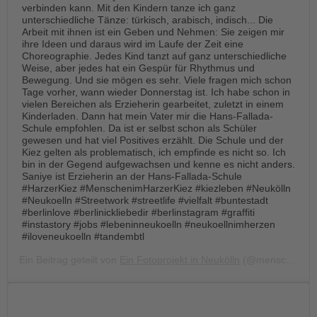
verbinden kann. Mit den Kindern tanze ich ganz
unterschiedliche Tänze: türkisch, arabisch, indisch... Die
Arbeit mit ihnen ist ein Geben und Nehmen: Sie zeigen mir
ihre Ideen und daraus wird im Laufe der Zeit eine
Choreographie. Jedes Kind tanzt auf ganz unterschiedliche
Weise, aber jedes hat ein Gespür für Rhythmus und
Bewegung. Und sie mögen es sehr. Viele fragen mich schon
Tage vorher, wann wieder Donnerstag ist. Ich habe schon in
vielen Bereichen als Erzieherin gearbeitet, zuletzt in einem
Kinderladen. Dann hat mein Vater mir die Hans-Fallada-
Schule empfohlen. Da ist er selbst schon als Schüler
gewesen und hat viel Positives erzählt. Die Schule und der
Kiez gelten als problematisch, ich empfinde es nicht so. Ich
bin in der Gegend aufgewachsen und kenne es nicht anders.
Saniye ist Erzieherin an der Hans-Fallada-Schule
#HarzerKiez #MenschenimHarzerKiez #kiezleben #Neukölln
#Neukoelln #Streetwork #streetlife #vielfalt #buntestadt
#berlinlove #berlinickliebedir #berlinstagram #graffiti
#instastory #jobs #lebeninneukoelln #neukoellnimherzen
#iloveneukoelln #tandembtl
Ein Beitrag geteilt von
Ein Fotoprojekt in Neukölln
(@menschen.im.harzer.kiez) am