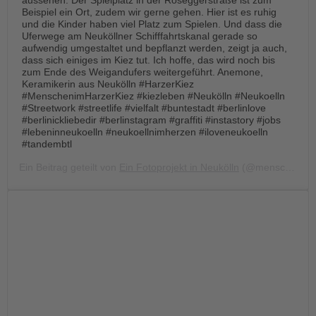
Beispiel ein Ort, zudem wir gerne gehen. Hier ist es ruhig
und die Kinder haben viel Platz zum Spielen. Und dass die
Uferwege am Neuköllner Schifffahrtskanal gerade so
aufwendig umgestaltet und bepflanzt werden, zeigt ja auch,
dass sich einiges im Kiez tut. Ich hoffe, das wird noch bis
zum Ende des Weigandufers weitergeführt. Anemone,
Keramikerin aus Neukölln #HarzerKiez
#MenschenimHarzerKiez #kiezleben #Neukölln #Neukoelln
#Streetwork #streetlife #vielfalt #buntestadt #berlinlove
#berlinickliebedir #berlinstagram #graffiti #instastory #jobs
#lebeninneukoelln #neukoellnimherzen #iloveneukoelln
#tandembtl
Ein Beitrag geteilt von
Ein Fotoprojekt in Neukölln
(@menschen.im.harzer.kiez) am