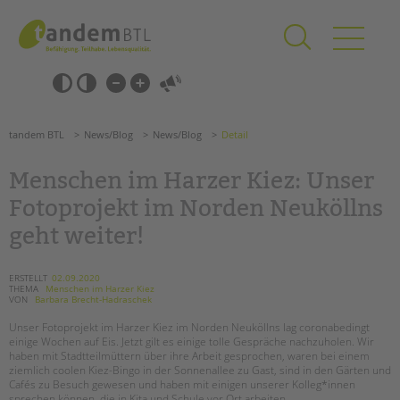
Zum
Navigation
Inhalt
überspringen
springen
Navigation
Barrierefrei-
überspringen
Einstellungen
überspringen
ANGEBOTE
tandem BTL
News/Blog
News/Blog
Detail
KITA & FRÜHE HILFEN
Menschen im Harzer Kiez: Unser
SCHULE & GANZTAG
Fotoprojekt im Norden Neuköllns
Grundschulen
geht weiter!
Oberschulen
Förderzentren
ERSTELLT
02.09.2020
Kollegs
THEMA
Menschen im Harzer Kiez
VON
Barbara Brecht-Hadraschek
EFöB
Unser Fotoprojekt im Harzer Kiez im Norden Neuköllns lag coronabedingt
Schulbezogene Sozialarbeit
einige Wochen auf Eis. Jetzt gilt es einige tolle Gespräche nachzuholen. Wir
Tagesgruppen
haben mit Stadtteilmüttern über ihre Arbeit gesprochen, waren bei einem
ziemlich coolen Kiez-Bingo in der Sonnenallee zu Gast, sind in den Gärten und
HILFEN ZUR ERZIEHUNG
Cafés zu Besuch gewesen und haben mit einigen unserer Kolleg*innen
sprechen können, die in Kita und Schule vor Ort arbeiten.