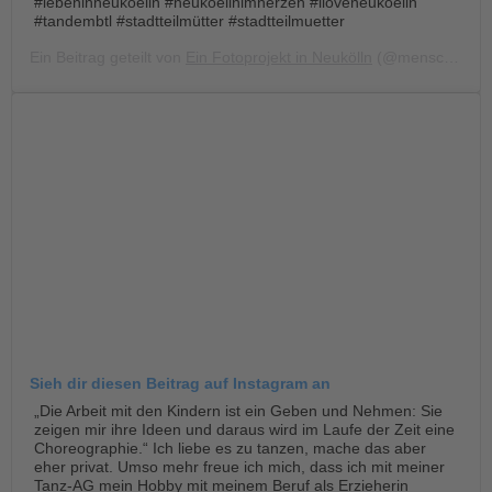
#lebeninneukoelln #neukoellnimherzen #iloveneukoelln
#tandembtl #stadtteilmütter #stadtteilmuetter
Ein Beitrag geteilt von
Ein Fotoprojekt in Neukölln
(@menschen.im.harzer.kiez) am
Sieh dir diesen Beitrag auf Instagram an
„Die Arbeit mit den Kindern ist ein Geben und Nehmen: Sie
zeigen mir ihre Ideen und daraus wird im Laufe der Zeit eine
Choreographie.“ Ich liebe es zu tanzen, mache das aber
eher privat. Umso mehr freue ich mich, dass ich mit meiner
Tanz-AG mein Hobby mit meinem Beruf als Erzieherin