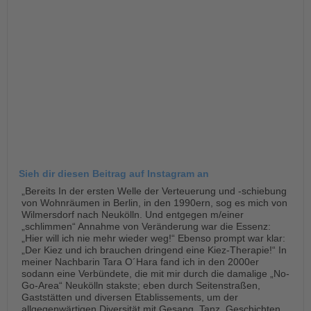
Sieh dir diesen Beitrag auf Instagram an
„Bereits In der ersten Welle der Verteuerung und -schiebung
von Wohnräumen in Berlin, in den 1990ern, sog es mich von
Wilmersdorf nach Neukölln. Und entgegen m/einer
„schlimmen“ Annahme von Veränderung war die Essenz:
„Hier will ich nie mehr wieder weg!“ Ebenso prompt war klar:
„Der Kiez und ich brauchen dringend eine Kiez-Therapie!“ In
meiner Nachbarin Tara O´Hara fand ich in den 2000er
sodann eine Verbündete, die mit mir durch die damalige „No-
Go-Area“ Neukölln stakste; eben durch Seitenstraßen,
Gaststätten und diversen Etablissements, um der
allgegenwärtigen Diversität mit Gesang, Tanz, Geschichten