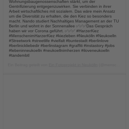
Wohnungsbaugenossenschaften stärkt, um der
Gentrifizierung entgegenzuwirken. Sie verbinden in ihrer
Arbeit wirtschaftliches mit sozialem. Das wäre mein Ansatz
um die Diversität zu erhalten, die den Kiez so besonders
macht. Nando studiert Nachhaltiges Management an der TU
Berlin und wohnt in der Sonnenallee ✅✅✅Das Gespräch
haben wir vor Corona geführt. ✅✅✅ #HarzerKiez
#MenschenimHarzerKiez #kiezleben #Neukölln #Neukoelln
#Streetwork #streetlife #vielfalt #buntestadt #berlinlove
#berlinickliebedir #berlinstagram #graffiti #instastory #jobs
#lebeninneukoelln #neukoellnimherzen #iloveneukoelln
#tandembtl
Ein Beitrag geteilt von
Ein Fotoprojekt in Neukölln
(@menschen.im.harzer.kiez) am