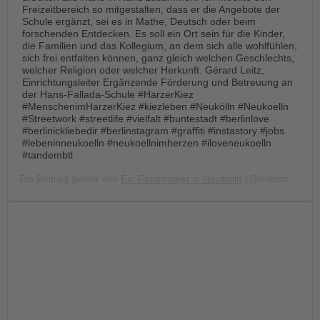
Freizeitbereich so mitgestalten, dass er die Angebote der
Schule ergänzt, sei es in Mathe, Deutsch oder beim
forschenden Entdecken. Es soll ein Ort sein für die Kinder,
die Familien und das Kollegium, an dem sich alle wohlfühlen,
sich frei entfalten können, ganz gleich welchen Geschlechts,
welcher Religion oder welcher Herkunft. Gérard Leitz,
Einrichtungsleiter Ergänzende Förderung und Betreuung an
der Hans-Fallada-Schule #HarzerKiez
#MenschenimHarzerKiez #kiezleben #Neukölln #Neukoelln
#Streetwork #streetlife #vielfalt #buntestadt #berlinlove
#berlinickliebedir #berlinstagram #graffiti #instastory #jobs
#lebeninneukoelln #neukoellnimherzen #iloveneukoelln
#tandembtl
Ein Beitrag geteilt von
Ein Fotoprojekt in Neukölln
(@menschen.im.harzer.kiez) am