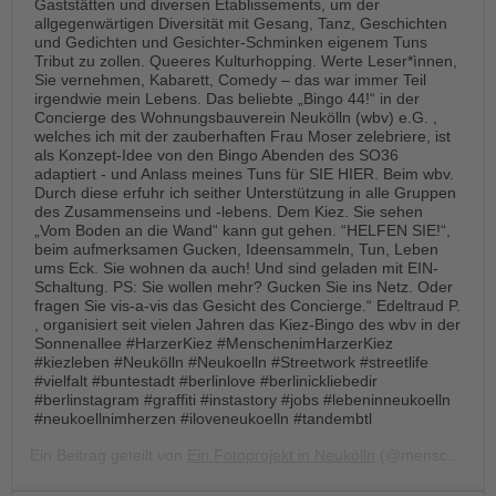
Gaststätten und diversen Etablissements, um der
allgegenwärtigen Diversität mit Gesang, Tanz, Geschichten
und Gedichten und Gesichter-Schminken eigenem Tuns
Tribut zu zollen. Queeres Kulturhopping. Werte Leser*ìnnen,
Sie vernehmen, Kabarett, Comedy – das war immer Teil
irgendwie mein Lebens. Das beliebte „Bingo 44!“ in der
Concierge des Wohnungsbauverein Neukölln (wbv) e.G. ,
welches ich mit der zauberhaften Frau Moser zelebriere, ist
als Konzept-Idee von den Bingo Abenden des SO36
adaptiert - und Anlass meines Tuns für SIE HIER. Beim wbv.
Durch diese erfuhr ich seither Unterstützung in alle Gruppen
des Zusammenseins und -lebens. Dem Kiez. Sie sehen
„Vom Boden an die Wand“ kann gut gehen. “HELFEN SIE!“,
beim aufmerksamen Gucken, Ideensammeln, Tun, Leben
ums Eck. Sie wohnen da auch! Und sind geladen mit EIN-
Schaltung. PS: Sie wollen mehr? Gucken Sie ins Netz. Oder
fragen Sie vis-a-vis das Gesicht des Concierge.“ Edeltraud P.
, organisiert seit vielen Jahren das Kiez-Bingo des wbv in der
Sonnenallee #HarzerKiez #MenschenimHarzerKiez
#kiezleben #Neukölln #Neukoelln #Streetwork #streetlife
#vielfalt #buntestadt #berlinlove #berlinickliebedir
#berlinstagram #graffiti #instastory #jobs #lebeninneukoelln
#neukoellnimherzen #iloveneukoelln #tandembtl
Ein Beitrag geteilt von
Ein Fotoprojekt in Neukölln
(@menschen.im.harzer.kiez) am