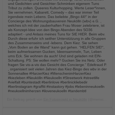
und Gedichten und Gesichter-Schminken eigenem Tuns
Tribut zu zollen. Queeres Kulturhopping. Werte Leser*ìnnen,
Sie vernehmen, Kabarett, Comedy – das war immer Teil
irgendwie mein Lebens. Das beliebte „Bingo 44!“ in der
Concierge des Wohnungsbauverein Neukölln (wbv) e.G. ,
welches ich mit der zauberhaften Frau Moser zelebriere, ist
als Konzept-Idee von den Bingo Abenden des SO36
adaptiert - und Anlass meines Tuns für SIE HIER. Beim wbv.
Durch diese erfuhr ich seither Unterstützung in alle Gruppen
des Zusammenseins und -lebens. Dem Kiez. Sie sehen
„Vom Boden an die Wand“ kann gut gehen. “HELFEN SIE!“,
beim aufmerksamen Gucken, Ideensammeln, Tun, Leben
ums Eck. Sie wohnen da auch! Und sind geladen mit EIN-
Schaltung. PS: Sie wollen mehr? Gucken Sie ins Netz. Oder
fragen Sie vis-a-vis das Gesicht des Concierge.“ Edeltraud P.
, organisiert seit vielen Jahren das Kiez-Bingo des wbv in der
Sonnenallee #HarzerKiez #MenschenimHarzerKiez
#kiezleben #Neukölln #Neukoelln #Streetwork #streetlife
#vielfalt #buntestadt #berlinlove #berlinickliebedir
#berlinstagram #graffiti #instastory #jobs #lebeninneukoelln
#neukoellnimherzen #iloveneukoelln #tandembtl
Ein Beitrag geteilt von
Ein Fotoprojekt in Neukölln
(@menschen.im.harzer.kiez) am