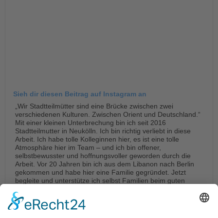
Sieh dir diesen Beitrag auf Instagram an
„Wir Stadtteilmütter sind eine Brücke zwischen zwei
verschiedenen Kulturen. Zwischen Orient und Deutschland.“
Mit einer kleinen Unterbrechung bin ich seit 2016
Stadtteilmutter in Neukölln. Ich bin richtig verliebt in diese
Arbeit. Ich habe tolle Kolleginnen hier, es ist eine tolle
Atmosphäre hier im Team – und ich bin offener,
selbstbewusster und hoffnungsvoller geworden durch die
Arbeit. Vor 20 Jahren bin ich aus dem Libanon nach Berlin
gekommen und habe hier eine Familie gegründet. Jetzt
begleite und unterstütze ich selbst Familien beim guten
Ankommen. Wir Stadtteilmütter sind eine Brücke zwischen
zwei verschiedenen Kulturen. Zwischen Orient und
Deutschland. Manchmal haben die Eltern zum Beispiel
Vorurteile gegenüber Unterstützungsangeboten: Sie hören,