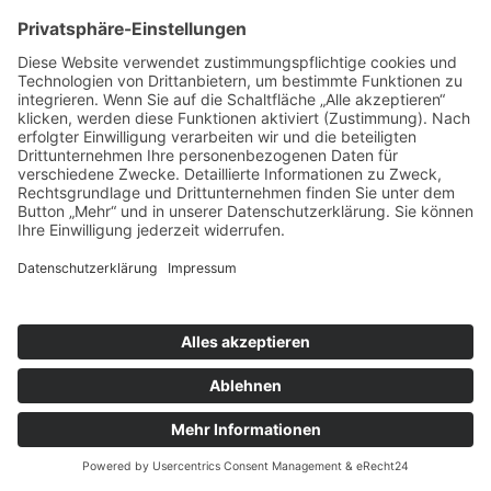
ihr Kind soll in eine Therapie und wollen das nicht. ­ Dann
erklären wir, was das ist, dass ihr Kind sich dort viel bewegen
kann, einen Ausgleich bekommt, dass die Therapie dem
Kind gut tun wird. Damit sie besser verstehen, um was es da
eigentlich geht. Die Aufgabe als Stadtteilmutter macht uns
Frauen selbstbewusst. Wir lernen hier sehr viel von anderen.
Wer Stadtteilmutter werden möchte, macht erst einen 6-
monatigen Basiskurs zu unseren 10 Themen der Erziehung,
Bildung und Gesundheit. Nach diesem Basiskurs steht dann
eine erfahrene Stadtteilmutter der neuen Stadtteilmutter als
Patin zur Seite. Manchmal sind die Männer in den Familien,
die wir beraten, auch misstrauisch gegenüber uns. Doch
unser Ziel sind gesunde Familien in einer gesunden
Atmosphäre. Wenn sie das verstehen, nehmen sie unsere
Beratung gerne an. Diana, Stadtteilmutter in Neukölln ✅✅✅
Das Gespräch haben wir vor Corona geführt. ✅✅✅
#HarzerKiez #MenschenimHarzerKiez #kiezleben #Neukölln
#Neukoelln #Streetwork #streetlife #vielfalt #buntestadt
#berlinlove #berlinickliebedir #berlinstagram #graffiti
#instastory #jobs #lebeninneukoelln #neukoellnimherzen
#iloveneukoelln #tandembtl
X
Ein Beitrag geteilt von
Ein Fotoprojekt in Neukölln
(@menschen.im.harzer.kiez) am