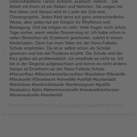
unterschiedliche Tänze: türkisch, arabisch, indisch... Die
Arbeit mit ihnen ist ein Geben und Nehmen: Sie zeigen mir
ihre Ideen und daraus wird im Laufe der Zeit eine
Choreographie. Jedes Kind tanzt auf ganz unterschiedliche
Weise, aber jedes hat ein Gespür für Rhythmus und
Bewegung. Und sie mögen es sehr. Viele fragen mich schon
Tage vorher, wann wieder Donnerstag ist. Ich habe schon in
vielen Bereichen als Erzieherin gearbeitet, zuletzt in einem
Kinderladen. Dann hat mein Vater mir die Hans-Fallada-
Schule empfohlen. Da ist er selbst schon als Schüler
gewesen und hat viel Positives erzählt. Die Schule und der
Kiez gelten als problematisch, ich empfinde es nicht so. Ich
bin in der Gegend aufgewachsen und kenne es nicht anders.
Saniye ist Erzieherin an der Hans-Fallada-Schule
#HarzerKiez #MenschenimHarzerKiez #kiezleben #Neukölln
#Neukoelln #Streetwork #streetlife #vielfalt #buntestadt
#berlinlove #berlinickliebedir #berlinstagram #graffiti
#instastory #jobs #lebeninneukoelln #neukoellnimherzen
#iloveneukoelln #tandembtl
Ein Beitrag geteilt von
Ein Fotoprojekt in Neukölln
(@menschen.im.harzer.kiez) am