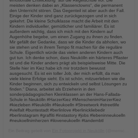
emotionale Entwicklung“ auf die Regelschule vor. Die
tandem international
meisten denken dabei an „Klassenclowns“, die permanent
den Unterricht stören. Das Gegenteil ist aber auch der Fall.
KARRIERE
Einige der Kinder sind ganz zurückgezogen und in sich
gekehrt. Die kleine Schulklasse macht die Arbeit mit den
Stellenangebote
Kindern individueller, gemütlicher und familiärer. Es ist
tandem als Arbeitgeberin
außerdem wichtig, dass ich mich mit den Kindern auf
Augenhöhe begebe, um einen Zugang zu ihnen zu finden.
NEWS/BLOG
Mir gefällt der Gedanke, dass wir die Kinder da abholen, wo
sie stehen und in ihrem Tempo fit machen für die reguläre
unkuerzbar
Schule. Eigentlich würde das vielen anderen Kindern auch
gut tun. Ich denke schon, dass Neukölln ein härteres Pflaster
Briefe an Kai
ist und die Kinder anders prägt als beispielsweise Mitte. Die
Stelle hier im Kiez habe ich mir trotzdem bewusst
ausgesucht. Es ist ein toller Job, der mich erfüllt, da man
PRESSE
viele kleine Erfolge sieht. Es ist schön, mitzuerleben wie die
Kinder beginnen, sich zu entwickeln und selbst Lösungen zu
Magazin
finden.“ Diana, arbeitet als Erzieherin in den
sonderpädagogischen Kleinklassen an der Hans-Fallada-
KONTAKT
Schule in Neukölln #HarzerKiez #MenschenimHarzerKiez
Impressum
#kiezleben #Neukölln #Neukoelln #Streetwork #streetlife
#vielfalt #buntestadt #berlinlove #berlinickliebedir
Datenschutz
#berlinstagram #graffiti #instastory #jobs #lebeninneukoelln
Hinweisgebersystem
#neukoellnimherzen #iloveneukoelln #tandembtl
Intranet
Ein Beitrag geteilt von
Ein Fotoprojekt in Neukölln
(@menschen.im.harzer.kiez) am