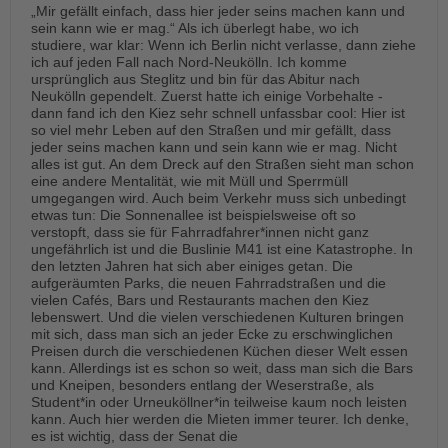
„Mir gefällt einfach, dass hier jeder seins machen kann und
sein kann wie er mag.“ Als ich überlegt habe, wo ich
studiere, war klar: Wenn ich Berlin nicht verlasse, dann ziehe
ich auf jeden Fall nach Nord-Neukölln. Ich komme
ursprünglich aus Steglitz und bin für das Abitur nach
Neukölln gependelt. Zuerst hatte ich einige Vorbehalte -
dann fand ich den Kiez sehr schnell unfassbar cool: Hier ist
so viel mehr Leben auf den Straßen und mir gefällt, dass
jeder seins machen kann und sein kann wie er mag. Nicht
alles ist gut. An dem Dreck auf den Straßen sieht man schon
eine andere Mentalität, wie mit Müll und Sperrmüll
umgegangen wird. Auch beim Verkehr muss sich unbedingt
etwas tun: Die Sonnenallee ist beispielsweise oft so
verstopft, dass sie für Fahrradfahrer*innen nicht ganz
ungefährlich ist und die Buslinie M41 ist eine Katastrophe. In
den letzten Jahren hat sich aber einiges getan. Die
aufgeräumten Parks, die neuen Fahrradstraßen und die
vielen Cafés, Bars und Restaurants machen den Kiez
lebenswert. Und die vielen verschiedenen Kulturen bringen
mit sich, dass man sich an jeder Ecke zu erschwinglichen
Preisen durch die verschiedenen Küchen dieser Welt essen
kann. Allerdings ist es schon so weit, dass man sich die Bars
und Kneipen, besonders entlang der Weserstraße, als
Student*in oder Urneuköllner*in teilweise kaum noch leisten
kann. Auch hier werden die Mieten immer teurer. Ich denke,
es ist wichtig, dass der Senat die