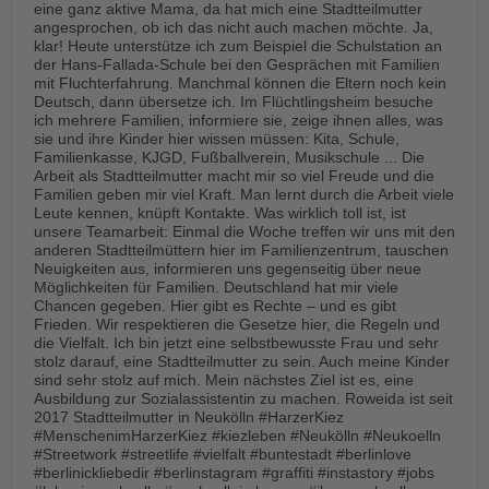
eine ganz aktive Mama, da hat mich eine Stadtteilmutter
angesprochen, ob ich das nicht auch machen möchte. Ja,
klar! Heute unterstütze ich zum Beispiel die Schulstation an
der Hans-Fallada-Schule bei den Gesprächen mit Familien
mit Fluchterfahrung. Manchmal können die Eltern noch kein
Deutsch, dann übersetze ich. Im Flüchtlingsheim besuche
ich mehrere Familien, informiere sie, zeige ihnen alles, was
sie und ihre Kinder hier wissen müssen: Kita, Schule,
Familienkasse, KJGD, Fußballverein, Musikschule ... Die
Arbeit als Stadtteilmutter macht mir so viel Freude und die
Familien geben mir viel Kraft. Man lernt durch die Arbeit viele
Leute kennen, knüpft Kontakte. Was wirklich toll ist, ist
unsere Teamarbeit: Einmal die Woche treffen wir uns mit den
anderen Stadtteilmüttern hier im Familienzentrum, tauschen
Neuigkeiten aus, informieren uns gegenseitig über neue
Möglichkeiten für Familien. Deutschland hat mir viele
Chancen gegeben. Hier gibt es Rechte – und es gibt
Frieden. Wir respektieren die Gesetze hier, die Regeln und
die Vielfalt. Ich bin jetzt eine selbstbewusste Frau und sehr
stolz darauf, eine Stadtteilmutter zu sein. Auch meine Kinder
sind sehr stolz auf mich. Mein nächstes Ziel ist es, eine
Ausbildung zur Sozialassistentin zu machen. Roweida ist seit
2017 Stadtteilmutter in Neukölln #HarzerKiez
#MenschenimHarzerKiez #kiezleben #Neukölln #Neukoelln
#Streetwork #streetlife #vielfalt #buntestadt #berlinlove
#berlinickliebedir #berlinstagram #graffiti #instastory #jobs