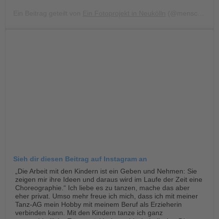
Ein Beitrag geteilt von
Ein Fotoprojekt in Neukölln
(@menschen.im.harzer.kiez) am
Sieh dir diesen Beitrag auf Instagram an
„Die Arbeit mit den Kindern ist ein Geben und Nehmen: Sie
zeigen mir ihre Ideen und daraus wird im Laufe der Zeit eine
Choreographie.“ Ich liebe es zu tanzen, mache das aber
eher privat. Umso mehr freue ich mich, dass ich mit meiner
Tanz-AG mein Hobby mit meinem Beruf als Erzieherin
verbinden kann. Mit den Kindern tanze ich ganz