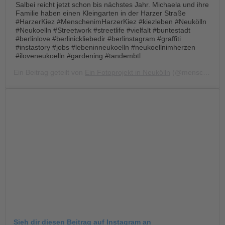
Salbei reicht jetzt schon bis nächstes Jahr. Michaela und ihre
Familie haben einen Kleingarten in der Harzer Straße
#HarzerKiez #MenschenimHarzerKiez #kiezleben #Neukölln
#Neukoelln #Streetwork #streetlife #vielfalt #buntestadt
#berlinlove #berlinickliebedir #berlinstagram #graffiti
#instastory #jobs #lebeninneukoelln #neukoellnimherzen
#iloveneukoelln #gardening #tandembtl
Ein Beitrag geteilt von
Ein Fotoprojekt in Neukölln
(@menschen.im.harzer.kiez) am
Sieh dir diesen Beitrag auf Instagram an