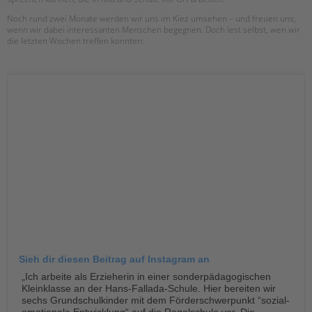
Noch rund zwei Monate werden wir uns im Kiez umsehen – und freuen uns,
EINGLIEDERUNGSHILFE
wenn wir dabei interessanten Menschen begegnen. Doch lest selbst, wen wir
die letzten Wochen treffen konnten:
BETREUTES WOHNEN
TANDEM BTL AKADEMIE
Zertfikatskurse
Seminarkalender
Seminarräume
Suchen
STADTTEILARBEIT
PROFIL | LEITBILD
Bereiche im Überblick
Kinder- und Jugendschutz
Sieh dir diesen Beitrag auf Instagram an
Unsere Videos
„Ich arbeite als Erzieherin in einer sonderpädagogischen
Gesellschafter VdK
Kleinklasse an der Hans-Fallada-Schule. Hier bereiten wir
schoolcoach BTL
sechs Grundschulkinder mit dem Förderschwerpunkt “sozial-