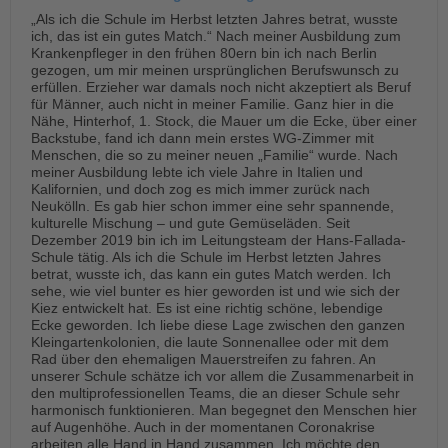
„Als ich die Schule im Herbst letzten Jahres betrat, wusste
ich, das ist ein gutes Match.“ Nach meiner Ausbildung zum
Krankenpfleger in den frühen 80ern bin ich nach Berlin
gezogen, um mir meinen ursprünglichen Berufswunsch zu
erfüllen. Erzieher war damals noch nicht akzeptiert als Beruf
für Männer, auch nicht in meiner Familie. Ganz hier in die
Nähe, Hinterhof, 1. Stock, die Mauer um die Ecke, über einer
Backstube, fand ich dann mein erstes WG-Zimmer mit
Menschen, die so zu meiner neuen „Familie“ wurde. Nach
meiner Ausbildung lebte ich viele Jahre in Italien und
Kalifornien, und doch zog es mich immer zurück nach
Neukölln. Es gab hier schon immer eine sehr spannende,
kulturelle Mischung – und gute Gemüseläden. Seit
Dezember 2019 bin ich im Leitungsteam der Hans-Fallada-
Schule tätig. Als ich die Schule im Herbst letzten Jahres
betrat, wusste ich, das kann ein gutes Match werden. Ich
sehe, wie viel bunter es hier geworden ist und wie sich der
Kiez entwickelt hat. Es ist eine richtig schöne, lebendige
Ecke geworden. Ich liebe diese Lage zwischen den ganzen
Kleingartenkolonien, die laute Sonnenallee oder mit dem
Rad über den ehemaligen Mauerstreifen zu fahren. An
unserer Schule schätze ich vor allem die Zusammenarbeit in
den multiprofessionellen Teams, die an dieser Schule sehr
harmonisch funktionieren. Man begegnet den Menschen hier
auf Augenhöhe. Auch in der momentanen Coronakrise
arbeiten alle Hand in Hand zusammen. Ich möchte den