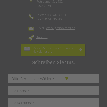
Potsdamer Str. 182
10783 Berlin
Telefon 030 443360-0
Fax 030 44 336040
E-Mail:
office@tandembtl.de
Karriere
Melden Sie sich hier für unseren
Newsletter
an.
Schreiben Sie uns.