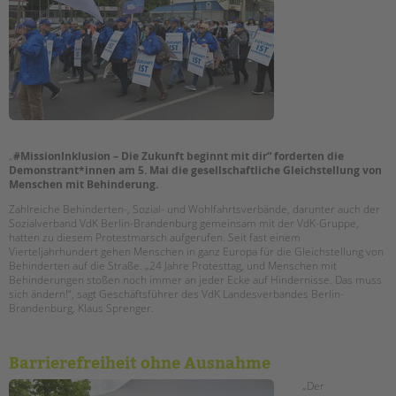
Suchen
EINGLIEDERUNGSHILFE
BETREUTES WOHNEN
TANDEM BTL AKADEMIE
Zertfikatskurse
„
#MissionInklusion – Die Zukunft beginnt mit dir“
forderten die
Seminarkalender
Demonstrant*innen am 5. Mai die gesellschaftliche Gleichstellung von
Seminarräume
Menschen mit Behinderung.
Zahlreiche Behinderten-, Sozial- und Wohlfahrtsverbände, darunter auch der
STADTTEILARBEIT
Sozialverband VdK Berlin-Brandenburg gemeinsam mit der VdK-Gruppe,
hatten zu diesem Protestmarsch aufgerufen. Seit fast einem
Vierteljahrhundert gehen Menschen in ganz Europa für die Gleichstellung von
PROFIL | LEITBILD
Behinderten auf die Straße. „24 Jahre Protesttag, und Menschen mit
Behinderungen stoßen noch immer an jeder Ecke auf Hindernisse. Das muss
Bereiche im Überblick
sich ändern!“, sagt Geschäftsführer des VdK Landesverbandes Berlin-
Brandenburg, Klaus Sprenger.
Kinder- und Jugendschutz
Unsere Videos
Gesellschafter VdK
Barrierefreiheit ohne Ausnahme
schoolcoach BTL
„Der