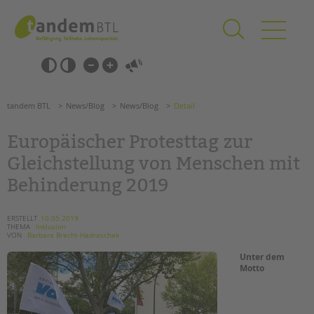
Zum
Navigation
Inhalt
überspringen
springen
Navigation
Barrierefrei-
überspringen
Einstellungen
überspringen
ANGEBOTE
tandem BTL
News/Blog
News/Blog
Detail
KITA & FRÜHE HILFEN
Europäischer Protesttag zur
SCHULE & GANZTAG
Gleichstellung von Menschen mit
Grundschulen
Behinderung 2019
Oberschulen
Förderzentren
ERSTELLT
10.05.2019
Kollegs
THEMA
Inklusion
VON
Barbara Brecht-Hadraschek
EFöB
Unter dem
Schulbezogene Sozialarbeit
Motto
Tagesgruppen
HILFEN ZUR ERZIEHUNG