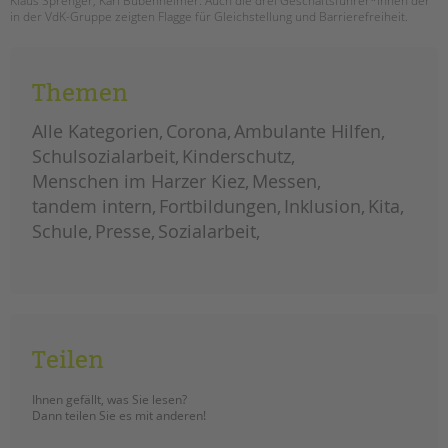
Klaus Sprenger, Karl Bubenheimer: Auch die drei Geschäftsführer*innen der
in der VdK-Gruppe zeigten Flagge für Gleichstellung und Barrierefreiheit.
Themen
Alle Kategorien
Corona
Ambulante Hilfen
Schulsozialarbeit
Kinderschutz
Menschen im Harzer Kiez
Messen
tandem intern
Fortbildungen
Inklusion
Kita
Schule
Presse
Sozialarbeit
Teilen
Ihnen gefällt, was Sie lesen?
Dann teilen Sie es mit anderen!