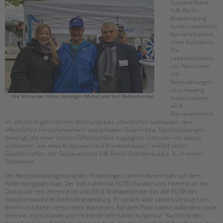
tandem international
Sozialverband
VdK Berlin-
Brandenburg
KARRIERE
fordert weiterhin
Barrierefreiheit
Stellenangebote
ohne Ausnahme.
tandem als Arbeitgeberin
Die
Lebenssituation
NEWS/BLOG
von Menschen
mit
Behinderungen
unkuerzbar
ist schwierig.
Briefe an Kai
Ria Schneider, Klaus Sprenger (Mitte) und Karl Bubenheimer
Insbesondere
wird
Barrierefreiheit
PRESSE
im öffentlich geförderten Wohnungsbau, öffentlichen Gebäuden, den
öffentlichen Personenverkehr und privaten Gütern bzw. Dienstleistungen
benötigt, die einer breiten Öffentlichkeit zugänglich sind oder von dieser
Magazin
profitieren, wie etwa Arztpraxen und Krankenhäuser,“ erklärt unser
KONTAKT
Gesellschafter, der Sozialverband VdK Berlin Brandenburg e. V., in einem
Statement.
Impressum
Die Abschlusskundgebung des Protesttages fand in diesem Jahr auf dem
Datenschutz
Wittenbergplatz statt. Der VdK nahm mit EUTB-Berater Lars Hemme an der
Diskussion teil. Hemme ist seit 2018 Teilhabeberater bei der EUTB des
Hinweisgebersystem
Sozialverband VdK Berlin Brandenburg. Er sprach über seinen Umzug nach
Intranet
Berlin und damit verbundene Barrieren. Auf dem Platz hatten außerdem viele
Vereine, Institutionen und Verbände Infostände aufgebaut. Ria Schneider,