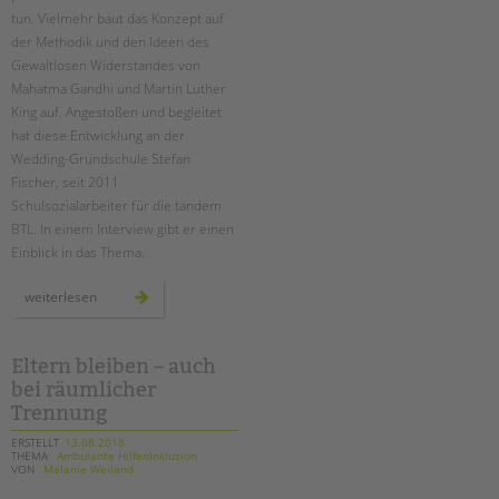
tun. Vielmehr baut das Konzept auf
der Methodik und den Ideen des
Gewaltlosen Widerstandes von
Mahatma Gandhi und Martin Luther
King auf. Angestoßen und begleitet
hat diese Entwicklung an der
Wedding-Grundschule Stefan
Fischer, seit 2011
Schulsozialarbeiter für die tandem
BTL. In einem Interview gibt er einen
Einblick in das Thema.
stärke
weiterlesen
statt
macht:
„neue
autorität“
im
Eltern bleiben – auch
system
bei räumlicher
schule
Trennung
ERSTELLT
13.08.2018
THEMA
Ambulante HilfenInklusion
VON
Melanie Weiland