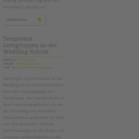
Bildung, stellt das Programm und
ihre Arbeit in der Kita vor.
unsere
weiterlesen
sprach-
kita
in
neukölln
Temporäre
Lerngruppen an der
Wedding-Schule
ERSTELLT
17.07.2018
THEMA
InklusionSchule
VON
Barbara Brecht-Hadraschek
Das Projekt „Schule Inklusiv“ an der
Wedding-Schule ist eine besondere
Form der sozialpädagogischen
Kleingruppe. Hier werden Kinder in
ihrer Entwicklung gefördert, für die
der Schulalltag eine besondere
Herausforderung darstellt. Die Ziele
von „Schule Inklusiv“: Positive
Lernerfahrungen für die Kinder und
eine gute soziale Integration in die