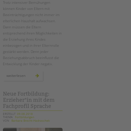
Trotz intensiver Bemühungen
können Kinder von Eltern mit
Beeinträchtigungen nicht immer im
elterlichen Haushalt aufwachsen.
Dann müssen die Eltern
entsprechend ihren Möglichkeiten in
die Erziehung ihres Kindes
einbezogen und in ihrer Elternrolle
gestärkt werden. Denn jeder
Beziehungsabbruch beeinflusst die
Entwicklung der Kinder negativ.
eltern
weiterlesen
bleiben
–
auch
bei
räumlicher
Neue Fortbildung:
trennung
Erzieher*in mit dem
Fachprofil Sprache
ERSTELLT
09.08.2018
THEMA
Fortbildungen
VON
Barbara Brecht-Hadraschek