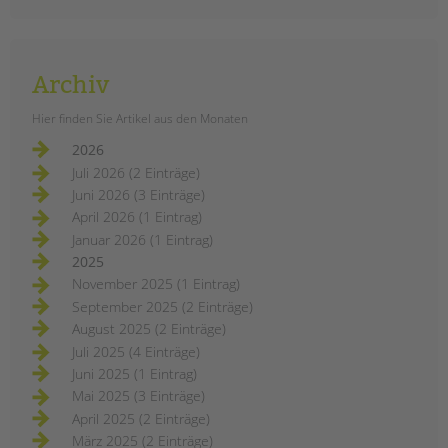
Platz im Schulleben der Adolf-
Reichwein-Schule, einem
sonderpädagogischen
Förderzentrum für Lernen mitten in
Archiv
Neukölln. Neben einer offenen
Gruppe für Mädchen ab den 7. (-10.)
Hier finden Sie Artikel aus den Monaten
Klassen gibt es auch eine feste
Mädchengruppe für die
2026
Siebtklässlerinnen. Betreut wird die
Juli 2026 (2 Einträge)
Gruppe von Kristina Becker, die als
Juni 2026 (3 Einträge)
Schulsozialarbeiterin seit vier Jahren
April 2026 (1 Eintrag)
für die tandem BTL an der Adolf-
Januar 2026 (1 Eintrag)
Reichwein-Schule arbeitet.
2025
November 2025 (1 Eintrag)
mädchenarbeit
weiterlesen
an
September 2025 (2 Einträge)
der
August 2025 (2 Einträge)
adolf-
reichwein-
Juli 2025 (4 Einträge)
schule
Juni 2025 (1 Eintrag)
Mai 2025 (3 Einträge)
April 2025 (2 Einträge)
März 2025 (2 Einträge)