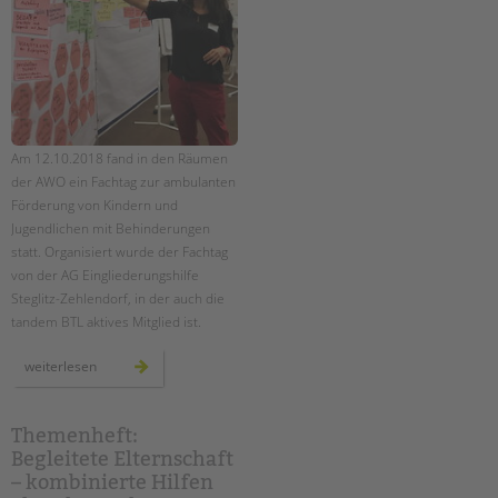
Am 12.10.2018 fand in den Räumen
der AWO ein Fachtag zur ambulanten
Förderung von Kindern und
Jugendlichen mit Behinderungen
statt. Organisiert wurde der Fachtag
von der AG Eingliederungshilfe
Steglitz-Zehlendorf, in der auch die
tandem BTL aktives Mitglied ist.
fachtag
weiterlesen
zur
pädagogischen
qualität
in
der
Themenheft:
ambulanten
Begleitete Elternschaft
einzelfallhilfe
–
– kombinierte Hilfen
ein