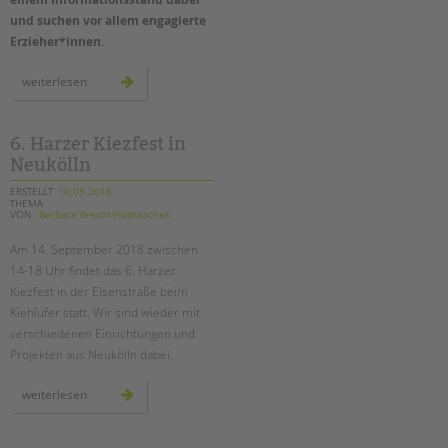
und suchen vor allem engagierte
Erzieher*innen.
wir
weiterlesen
sind
wieder
beim
berlin-
tag
6. Harzer Kiezfest in
–
Neukölln
erzieher*innen
gesucht!
ERSTELLT
10.09.2018
THEMA
VON
Barbara Brecht-Hadraschek
Am 14. September 2018 zwischen
14-18 Uhr findet das 6. Harzer
Kiezfest in der Elsenstraße beim
Kiehlufer statt. Wir sind wieder mit
verschiedenen Einrichtungen und
Projekten aus Neukölln dabei.
6.
weiterlesen
harzer
kiezfest
in
neukölln