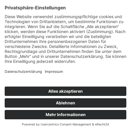
Kontakt
X
tandem BTL gGmbH
Potsdamer Str. 182
10783 Berlin
Telefon 030 443360-0