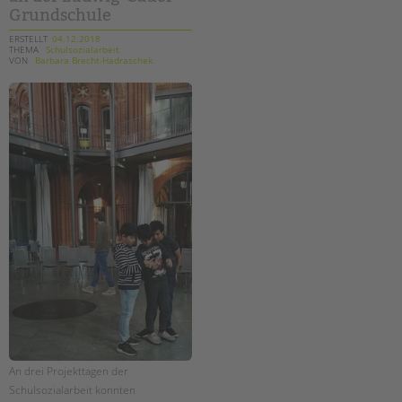
Grundschule
ERSTELLT
04.12.2018
THEMA
Schulsozialarbeit
VON
Barbara Brecht-Hadraschek
An drei Projekttagen der
Schulsozialarbeit konnten