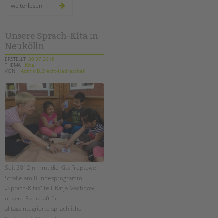
neue
weiterlesen
fortbildung:
erzieher*in
mit
dem
fachprofil
Unsere Sprach-Kita in
sprache
Neukölln
ERSTELLT
30.07.2018
THEMA
Kita
VON
_Admin B.Brecht-Hadraschek
Seit 2012 nimmt die Kita Treptower
Straße am Bundesprogramm
„Sprach-Kitas“ teil. Katja Machnow,
unsere Fachkraft für
alltagsintegrierte sprachliche