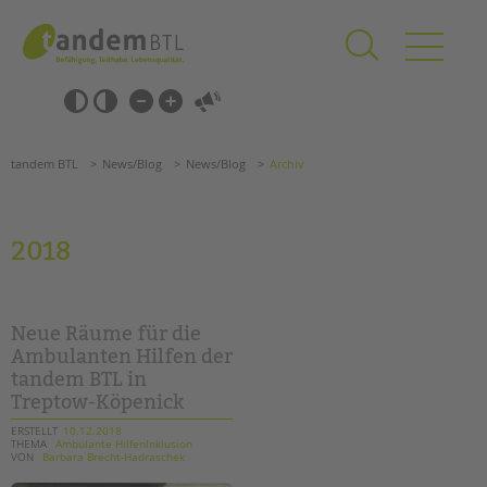
Zum
Navigation
Inhalt
überspringen
springen
Navigation
Barrierefrei-
überspringen
Einstellungen
überspringen
ANGEBOTE
tandem BTL
News/Blog
News/Blog
Archiv
KITA & FRÜHE HILFEN
SCHULE & GANZTAG
2018
Grundschulen
Oberschulen
Förderzentren
Neue Räume für die
Kollegs
Ambulanten Hilfen der
tandem BTL in
EFöB
Treptow-Köpenick
Schulbezogene Sozialarbeit
Tagesgruppen
ERSTELLT
10.12.2018
THEMA
Ambulante HilfenInklusion
VON
Barbara Brecht-Hadraschek
HILFEN ZUR ERZIEHUNG