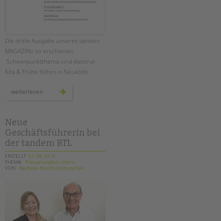
Die dritte Ausgabe unseres tandem
MAGAZINs ist erschienen.
Schwerpunktthema sind diesmal
Kita & Frühe Hilfen in Neukölln.
unser
weiterlesen
neues
tandem
magazin
ist
da!
Neue
Geschäftsführerin bei
der tandem BTL
ERSTELLT
01.06.2018
THEMA
Pressetandem intern
VON
Barbara Brecht-Hadraschek