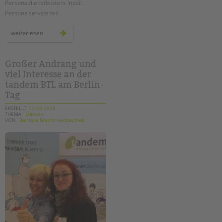
Personaldienstleisters Inzeit
Personalservice teil.
"meet&
weiterlesen
greet"
für
bewerber*innen
Großer Andrang und
viel Interesse an der
tandem BTL am Berlin-
Tag
ERSTELLT
12.03.2018
THEMA
Messen
VON
Barbara Brecht-Hadraschek