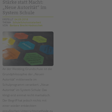
Stärke statt Macht:
„Neue Autorität“ im
System Schule
ERSTELLT
04.09.2018
THEMA
SchuleSchulsozialarbeit
VON
Barbara Brecht-Hadraschek
An der Wedding-Grundschule ist die
Grundphilosophie der „Neuen
Autorität“ mittlerweile im
Schulprogramm verankert. „Neue
Autorität“ im System Schule: Das
klingt erst einmal recht martialisch.
Der Begriff hat jedoch nichts mit
einer wieder entdeckten
preußischen Unterrichtsmethode zu