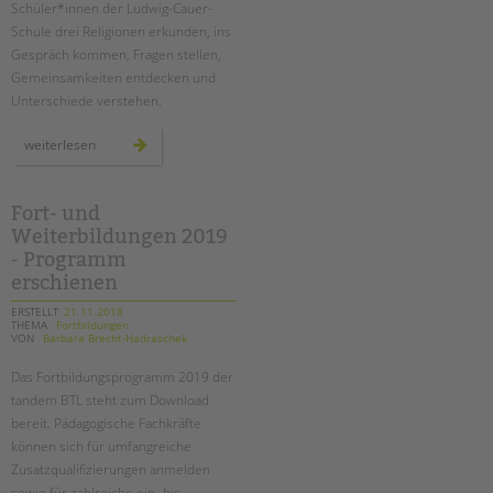
Schüler*innen der Ludwig-Cauer-
Schule drei Religionen erkunden, ins
Gespräch kommen, Fragen stellen,
Gemeinsamkeiten entdecken und
Unterschiede verstehen.
drei
weiterlesen
religionen
–
eine
wahrheit?
ein
Fort- und
projekt
Weiterbildungen 2019
an
der
- Programm
ludwig-
cauer-
erschienen
grundschule
ERSTELLT
21.11.2018
THEMA
Fortbildungen
VON
Barbara Brecht-Hadraschek
Das Fortbildungsprogramm 2019 der
tandem BTL steht zum Download
bereit. Pädagogische Fachkräfte
können sich für umfangreiche
Zusatzqualifizierungen anmelden
sowie für zahlreiche ein- bis