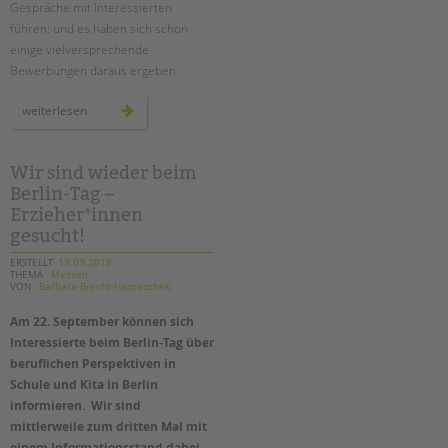
Gespräche mit Interessierten
führen; und es haben sich schon
einige vielversprechende
Bewerbungen daraus ergeben.
mehr
weiterlesen
als
4.500
besucher*innen
beim
berlin-
Wir sind wieder beim
tag
Berlin-Tag –
Erzieher*innen
gesucht!
ERSTELLT
13.09.2018
THEMA
Messen
VON
Barbara Brecht-Hadraschek
Am 22. September können sich
Interessierte beim Berlin-Tag über
beruflichen Perspektiven in
Schule und Kita in Berlin
informieren. Wir sind
mittlerweile zum dritten Mal mit
einem Informationsstand dabei