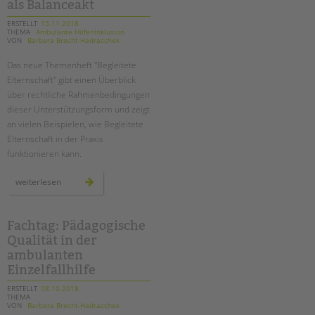
bericht
als Balanceakt
ERSTELLT
15.11.2018
THEMA
Ambulante HilfenInklusion
VON
Barbara Brecht-Hadraschek
Das neue Themenheft "Begleitete
Elternschaft" gibt einen Überblick
über rechtliche Rahmenbedingungen
dieser Unterstützungsform und zeigt
an vielen Beispielen, wie Begleitete
Elternschaft in der Praxis
funktionieren kann.
themenheft:
weiterlesen
begleitete
elternschaft
–
kombinierte
hilfen
Fachtag: Pädagogische
als
Qualität in der
balanceakt
ambulanten
Einzelfallhilfe
ERSTELLT
08.10.2018
THEMA
VON
Barbara Brecht-Hadraschek