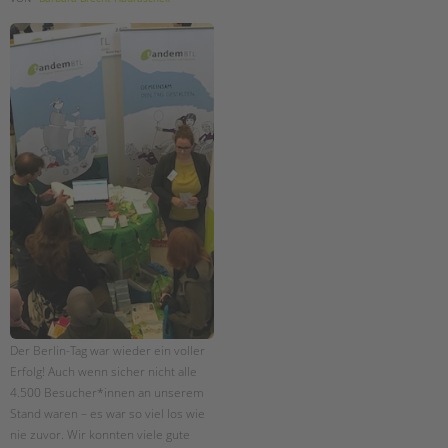
Der Berlin-Tag war wieder ein voller
Erfolg! Auch wenn sicher nicht alle
4.500 Besucher*innen an unserem
Stand waren – es war so viel los wie
nie zuvor. Wir konnten viele gute