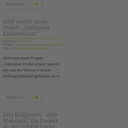
tandem international
neue
weiterlesen
räume
für
KARRIERE
die
ambulanten
Stellenangebote
hilfen
2019 startet unser
der
Projekt „Inklusiver
tandem als Arbeitgeberin
tandem
btl
Kinderschutz“
in
NEWS/BLOG
treptow-
köpenick
ERSTELLT
10.12.2018
THEMA
InklusionKinderschutztandem intern
VON
Barbara Brecht-Hadraschek
unkuerzbar
Briefe an Kai
2019 wird unser Projekt
„Inklusiver Kinderschutz“ starten,
PRESSE
das von der Werner-Coenen-
Stiftung finanziell gefördert wird.
Magazin
KONTAKT
2019
Impressum
weiterlesen
startet
unser
Datenschutz
projekt
„inklusiver
Hinweisgebersystem
kinderschutz“
Drei Religionen – eine
Intranet
Wahrheit? Ein Projekt
an der Ludwig-Cauer-