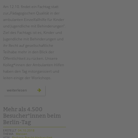
Am 12.10. findet ein Fachtag statt
zur„Pädagogischen Qualität in der
ambulanten Einzelfallhilfe für Kinder
und Jugendliche mit Behinderungen“.
Ziel des Fachtags ist es, Kinder und
Jugendliche mit Behinderungen und
ihr Recht auf gesellschaftliche
Teilhabe mehr in den Blick der
Öffentlichkeit zu rücken. Unsere
Kolleg*innen der Ambulanten Hilfen
haben den Tag mitorganisiert und
leiten einige der Workshops.
fachtag:
weiterlesen
pädagogische
qualität
in
der
ambulanten
Mehr als 4.500
einzelfallhilfe
Besucher*innen beim
Berlin-Tag
ERSTELLT
04.10.2018
THEMA
Messen
VON
Barbara Brecht-Hadraschek