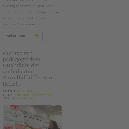
zweitägigen Fortbildungen. Mehr
Infos und der Link zum Download im
Newsbereich - und bald auch in
unserem Seminarkalender.
fort-
weiterlesen
und
weiterbildungen
2019
-
programm
Fachtag zur
erschienen
pädagogischen
Qualität in der
ambulanten
Einzelfallhilfe – ein
Bericht
ERSTELLT
19.11.2018
THEMA
Ambulante HilfenInklusion
VON
Melanie Weiland