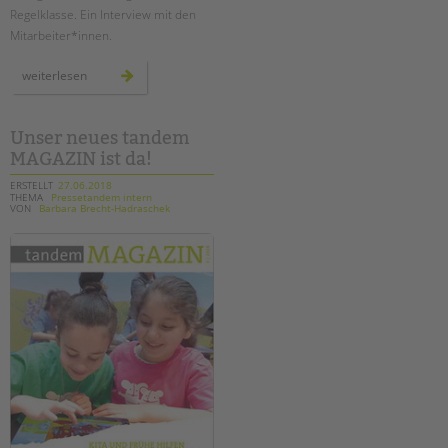
Regelklasse. Ein Interview mit den
Mitarbeiter*innen.
temporäre
weiterlesen
lerngruppen
an
der
wedding-
schule
Unser neues tandem
MAGAZIN ist da!
ERSTELLT
27.06.2018
THEMA
Pressetandem intern
VON
Barbara Brecht-Hadraschek