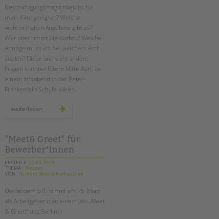
Beschäftigungsmöglichkeit ist für
mein Kind geeignet? Welche
wohnortnahen Angebote gibt es?
Wer übernimmt die Kosten? Welche
Anträge muss ich bei welchem Amt
stellen? Diese und viele andere
Fragen konnten Eltern Mitte April bei
einem Infoabend in der Peter-
Frankenfeld-Schule klären.
wie
weiterlesen
geht
es
nach
der
schule
"Meet& Greet" für
weiter?
Bewerber*innen
ein
infoabend
ERSTELLT
12.03.2018
THEMA
Messen
VON
Barbara Brecht-Hadraschek
Die tandem BTL nimmt am 15. März
als Arbeitgeberin an einem Job-„Meet
& Greet“ des Berliner