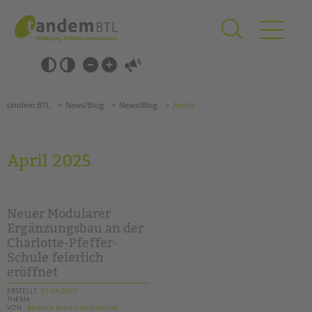
Zum
Navigation
Inhalt
überspringen
springen
Navigation
Barrierefrei-
überspringen
Einstellungen
überspringen
ANGEBOTE
tandem BTL
News/Blog
News/Blog
Archiv
KITA & FRÜHE HILFEN
SCHULE & GANZTAG
April 2025
Grundschulen
Oberschulen
Förderzentren
Neuer Modularer
Kollegs
Ergänzungsbau an der
Charlotte-Pfeffer-
EFöB
Schule feierlich
Schulbezogene Sozialarbeit
eröffnet
Tagesgruppen
ERSTELLT
07.04.2025
THEMA
HILFEN ZUR ERZIEHUNG
Suchen
VON
Barbara Brecht-Hadraschek