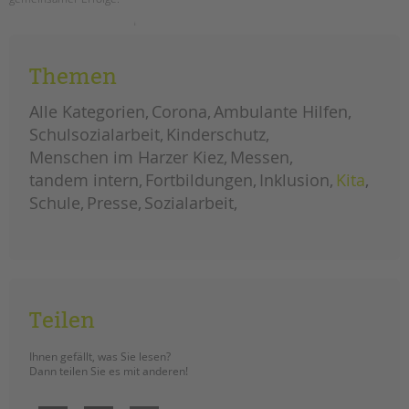
tandem international
unser
weiterlesen
KARRIERE
neues
tandem
Stellenangebote
magazin
Themen
ist
tandem als Arbeitgeberin
da
–
Alle Kategorien
Corona
Ambulante Hilfen
jetzt
NEWS/BLOG
lesen!
Schulsozialarbeit
Kinderschutz
Menschen im Harzer Kiez
Messen
unkuerzbar
tandem intern
Fortbildungen
Inklusion
Kita
Briefe an Kai
Schule
Presse
Sozialarbeit
PRESSE
Magazin
KONTAKT
Impressum
Teilen
Datenschutz
Hinweisgebersystem
Ihnen gefällt, was Sie lesen?
Dann teilen Sie es mit anderen!
Intranet