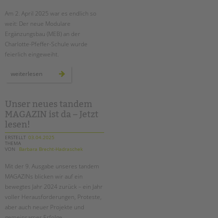
Am 2. April 2025 war es endlich so
EINGLIEDERUNGSHILFE
weit: Der neue Modulare
Ergänzungsbau (MEB) an der
BETREUTES WOHNEN
Charlotte-Pfeffer-Schule wurde
feierlich eingeweiht.
TANDEM BTL AKADEMIE
neuer
weiterlesen
Zertfikatskurse
modularer
ergänzungsbau
Seminarkalender
an
der
Seminarräume
charlotte-
Unser neues tandem
pfeffer-
MAGAZIN ist da – Jetzt
schule
feierlich
STADTTEILARBEIT
lesen!
eröffnet
ERSTELLT
03.04.2025
THEMA
PROFIL | LEITBILD
VON
Barbara Brecht-Hadraschek
Bereiche im Überblick
Mit der 9. Ausgabe unseres tandem
Kinder- und Jugendschutz
MAGAZINs blicken wir auf ein
Unsere Videos
bewegtes Jahr 2024 zurück – ein Jahr
Gesellschafter VdK
voller Herausforderungen, Proteste,
aber auch neuer Projekte und
schoolcoach BTL
gemeinsamer Erfolge.