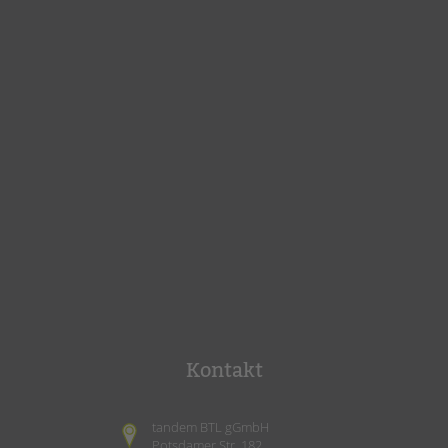
Kontakt
tandem BTL gGmbH
Potsdamer Str. 182