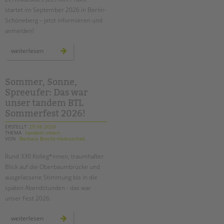
tandem international
startet im September 2026 in Berlin-
KARRIERE
Schöneberg – jetzt informieren und
anmelden!
Stellenangebote
tandem als Arbeitgeberin
zertifikatskurs
weiterlesen
für
mentor*innen
NEWS/BLOG
in
berlin-
schöneberg:
Sommer, Sonne,
unkuerzbar
den
Spreeufer: Das war
„lernort
Briefe an Kai
praxis“
unser tandem BTL
erfolgreich
gestalten
Sommerfest 2026!
PRESSE
ERSTELLT
29.06.2026
THEMA
tandem intern
VON
Barbara Brecht-Hadraschek
Magazin
KONTAKT
Rund 330 Kolleg*innen, traumhafter
Blick auf die Oberbaumbrücke und
Impressum
ausgelassene Stimmung bis in die
Datenschutz
späten Abendstunden - das war
Hinweisgebersystem
unser Fest 2026.
Intranet
sommer,
weiterlesen
sonne,