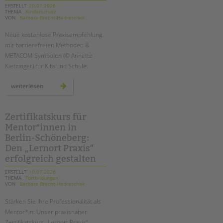
ERSTELLT
20.07.2026
THEMA
Kinderschutz
EINGLIEDERUNGSHILFE
VON
Barbara Brecht-Hadraschek
Suchen
Neue kostenlose Praxisempfehlung
BETREUTES WOHNEN
mit barrierefreien Methoden &
METACOM-Symbolen (© Annette
TANDEM BTL AKADEMIE
Kietzinger) für Kita und Schule.
Zertfikatskurse
inklusiver
weiterlesen
kinderschutz:
Seminarkalender
wie
sie
Seminarräume
junge
menschen
Zertifikatskurs für
mit
STADTTEILARBEIT
Mentor*innen in
beeinträchtigung
aktiv
Berlin-Schöneberg:
am
einrichtungsschutzkonzept
Den „Lernort Praxis“
PROFIL | LEITBILD
beteiligen
erfolgreich gestalten
Bereiche im Überblick
ERSTELLT
10.07.2026
Kinder- und Jugendschutz
THEMA
Fortbildungen
VON
Barbara Brecht-Hadraschek
Unsere Videos
Gesellschafter VdK
Stärken Sie Ihre Professionalität als
Mentor*in: Unser praxisnaher
schoolcoach BTL
Zertifikatskurs „Lernort Praxis“