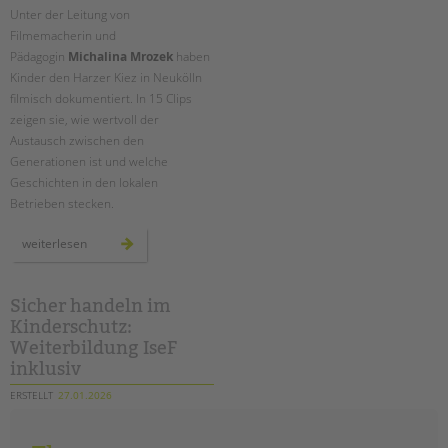
Unter der Leitung von
Filmemacherin und
Pädagogin
Michalina Mrozek
haben
Kinder den Harzer Kiez in Neukölln
filmisch dokumentiert. In 15 Clips
zeigen sie, wie wertvoll der
Austausch zwischen den
Generationen ist und welche
Geschichten in den lokalen
Betrieben stecken.
jung
weiterlesen
trifft
alt
im
harzer
kiez:
Sicher handeln im
ein
Kinderschutz:
projekt
im
Weiterbildung IseF
treffpunkt
harzerkiez
inklusiv
ERSTELLT
27.01.2026
THEMA
Kinderschutz
VON
Barbara Brecht-Hadraschek