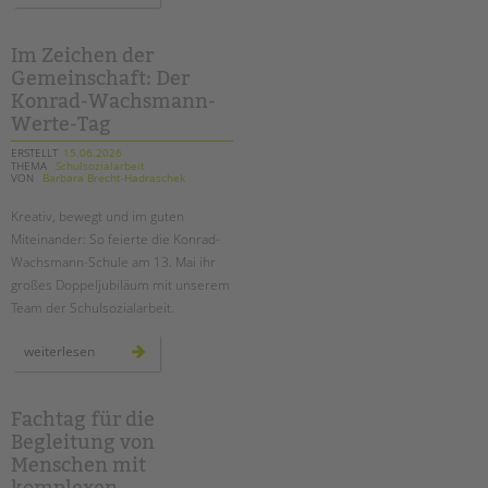
spreeufer:
das
war
unser
Im Zeichen der
tandem
Gemeinschaft: Der
btl
sommerfest
Konrad-Wachsmann-
2026!
Werte-Tag
ERSTELLT
15.06.2026
THEMA
Schulsozialarbeit
VON
Barbara Brecht-Hadraschek
Kreativ, bewegt und
im guten
Miteinander
: So feierte die Konrad-
Wachsmann-Schule am 13. Mai ihr
großes Doppeljubiläum mit unserem
Team der Schulsozialarbeit.
im
weiterlesen
zeichen
der
gemeinschaft:
der
konrad-
Fachtag für die
wachsmann-
Begleitung von
werte-
tag
Menschen mit