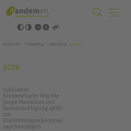
Zum
Navigation
Inhalt
überspringen
springen
Navigation
Barrierefrei-
überspringen
Einstellungen
überspringen
ANGEBOTE
tandem BTL
News/Blog
News/Blog
Archiv
KITA & FRÜHE HILFEN
SCHULE & GANZTAG
2026
Grundschulen
Oberschulen
Förderzentren
Inklusiver
Kollegs
Kinderschutz: Wie Sie
junge Menschen mit
EFöB
Beeinträchtigung aktiv
Schulbezogene Sozialarbeit
am
Tagesgruppen
Einrichtungsschutzkon
zept beteiligen
HILFEN ZUR ERZIEHUNG