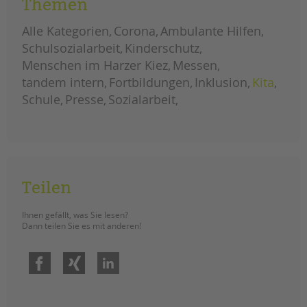
Themen
Die Weiterbildung IseF inklusiv in
unserer tandem BTL Akademie
Alle Kategorien
Corona
Ambulante Hilfen
bereitet pädagogische Fachkräfte
Schulsozialarbeit
Kinderschutz
gezielt auf Fachberatung nach § 8a
SGB VIII vor – inklusiv, praxisnah und
Menschen im Harzer Kiez
Messen
interdisziplinär. Anmeldung ab sofort
tandem intern
Fortbildungen
Inklusion
Kita
möglich.
Schule
Presse
Sozialarbeit
sicher
weiterlesen
handeln
im
kinderschutz:
weiterbildung
isef
inklusiv
Teilen
Ihnen gefällt, was Sie lesen?
Dann teilen Sie es mit anderen!
Facebook
Xing
LinkedIn