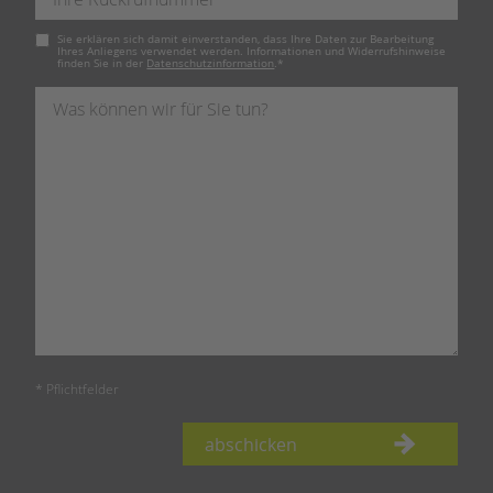
Pflichtfeld
Sie erklären sich damit einverstanden, dass Ihre Daten zur Bearbeitung
Ihres Anliegens verwendet werden. Informationen und Widerrufshinweise
finden Sie in der
Datenschutzinformation
.
*
* Pflichtfelder
abschicken