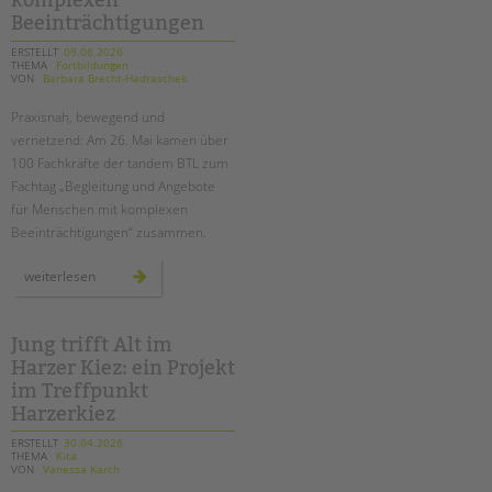
komplexen
Beeinträchtigungen
ERSTELLT
09.06.2026
THEMA
Fortbildungen
VON
Barbara Brecht-Hadraschek
Praxisnah, bewegend und
vernetzend: Am 26. Mai kamen über
100 Fachkräfte der tandem BTL zum
Fachtag „Begleitung und Angebote
für Menschen mit komplexen
Beeinträchtigungen“ zusammen.
fachtag
weiterlesen
für
die
begleitung
von
menschen
Jung trifft Alt im
mit
Harzer Kiez: ein Projekt
komplexen
beeinträchtigungen
im Treffpunkt
Harzerkiez
ERSTELLT
30.04.2026
THEMA
Kita
VON
Vanessa Karch