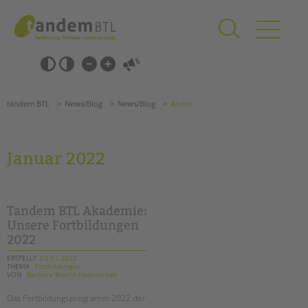
Zum
Navigation
Inhalt
überspringen
springen
Navigation
Barrierefrei-
überspringen
Einstellungen
überspringen
ANGEBOTE
tandem BTL
News/Blog
News/Blog
Archiv
KITA & FRÜHE HILFEN
SCHULE & GANZTAG
Januar 2022
Grundschulen
Oberschulen
Förderzentren
Tandem BTL Akademie:
Kollegs
Unsere Fortbildungen
2022
EFöB
Schulbezogene Sozialarbeit
ERSTELLT
03.01.2022
THEMA
Fortbildungen
Tagesgruppen
VON
Barbara Brecht-Hadraschek
Suchen
HILFEN ZUR ERZIEHUNG
Das Fortbildungsprogramm 2022 der