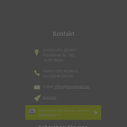
Kontakt
tandem BTL gGmbH
Potsdamer Str. 182
10783 Berlin
Telefon 030 443360-0
Fax 030 44 336040
E-Mail:
office@tandembtl.de
Karriere
Melden Sie sich hier für unseren
Newsletter
an.