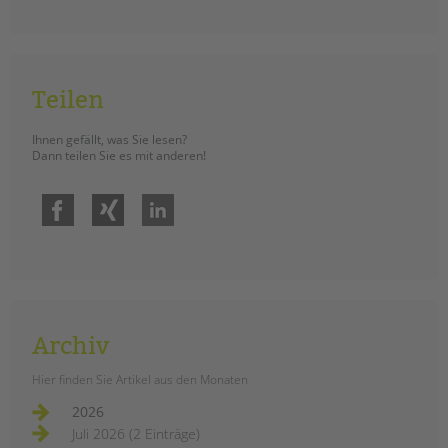
tandem international
KARRIERE
Stellenangebote
Teilen
tandem als Arbeitgeberin
NEWS/BLOG
Ihnen gefällt, was Sie lesen?
Dann teilen Sie es mit anderen!
unkuerzbar
Briefe an Kai
Facebook
Xing
LinkedIn
PRESSE
Magazin
KONTAKT
Impressum
Archiv
Datenschutz
Hier finden Sie Artikel aus den Monaten
Hinweisgebersystem
2026
Intranet
Juli 2026 (2 Einträge)