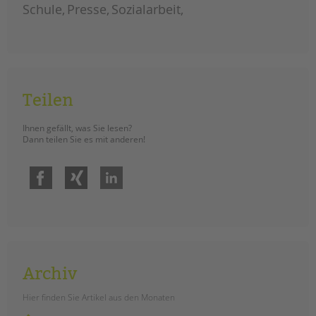
tandem international
Schule
Presse
Sozialarbeit
KARRIERE
Stellenangebote
tandem als Arbeitgeberin
NEWS/BLOG
Teilen
unkuerzbar
Ihnen gefällt, was Sie lesen?
Briefe an Kai
Dann teilen Sie es mit anderen!
Facebook
Xing
LinkedIn
PRESSE
Magazin
KONTAKT
Impressum
Datenschutz
Archiv
Hinweisgebersystem
Intranet
Hier finden Sie Artikel aus den Monaten