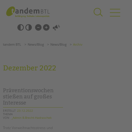
Zum
Navigation
Inhalt
überspringen
springen
Navigation
Barrierefrei-
überspringen
Einstellungen
überspringen
ANGEBOTE
tandem BTL
News/Blog
News/Blog
Archiv
KITA & FRÜHE HILFEN
SCHULE & GANZTAG
Dezember 2022
Grundschulen
Oberschulen
Förderzentren
Präventionswochen
Kollegs
stießen auf großes
Interesse
EFöB
Schulbezogene Sozialarbeit
ERSTELLT
23.12.2022
THEMA
Tagesgruppen
VON
_Admin B.Brecht-Hadraschek
HILFEN ZUR ERZIEHUNG
Suchen
Trotz Vorweihnachtsstress und