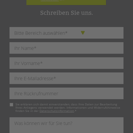
Schreiben Sie uns.
Pflichtfeld
Sie erklären sich damit einverstanden, dass Ihre Daten zur Bearbeitung
Ihres Anliegens verwendet werden. Informationen und Widerrufshinweise
finden Sie in der
Datenschutzinformation
.
*