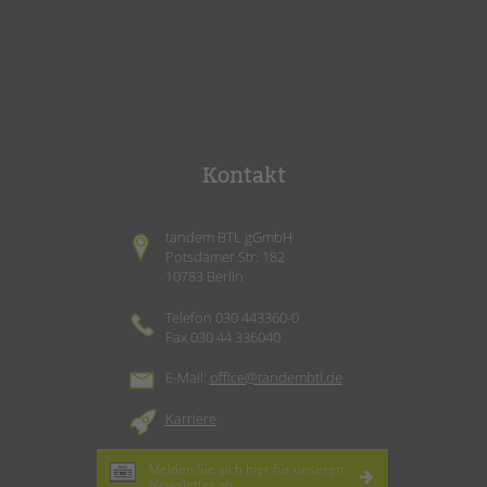
Kontakt
tandem BTL gGmbH
Potsdamer Str. 182
10783 Berlin
Telefon 030 443360-0
Fax 030 44 336040
E-Mail:
office@tandembtl.de
Karriere
Melden Sie sich hier für unseren
Newsletter
an.