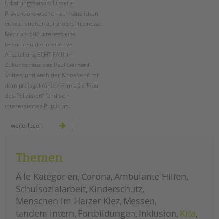
Erkältungssaison: Unsere
Präventionswochen zur häuslichen
EINGLIEDERUNGSHILFE
Gewalt stießen auf großes Interesse.
Mehr als 500 Interessierte
BETREUTES WOHNEN
besuchten die interaktive
Ausstellung ECHT FAIR! im
TANDEM BTL AKADEMIE
Zukunftshaus des Paul-Gerhard-
Stiftes; und auch der Kinoabend mit
Zertfikatskurse
dem preisgekrönten Film „Die Frau
Seminarkalender
des Polizisten“ fand sein
Seminarräume
interessiertes Publikum.
STADTTEILARBEIT
präventionswochen
weiterlesen
stießen
auf
großes
PROFIL | LEITBILD
interesse
Themen
Bereiche im Überblick
Kinder- und Jugendschutz
Alle Kategorien
Corona
Ambulante Hilfen
Unsere Videos
Schulsozialarbeit
Kinderschutz
Gesellschafter VdK
Menschen im Harzer Kiez
Messen
schoolcoach BTL
tandem intern
Fortbildungen
Inklusion
Kita