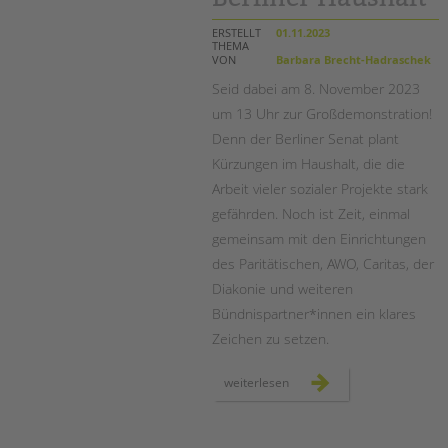
und
eingliederungshilfe
ERSTELLT
01.11.2023
THEMA
VON
Barbara Brecht-Hadraschek
Seid dabei am 8. November 2023
um 13 Uhr zur Großdemonstration!
Denn der Berliner Senat plant
Kürzungen im Haushalt, die die
Arbeit vieler sozialer Projekte stark
gefährden. Noch ist Zeit, einmal
gemeinsam mit den Einrichtungen
des Paritätischen, AWO, Caritas, der
Diakonie und weiteren
Bündnispartner*innen ein klares
Zeichen zu setzen.
großdemonstration
weiterlesen
gegen
soziale
kürzungen
im
berliner