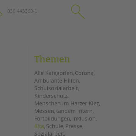
030 443360-0
schließen
KONTAKT
Themen
Suchen
e
Impressum
Alle Kategorien
Corona
itgeberin
Datenschutz
Ambulante Hilfen
Hinweisgebersystem
Schulsozialarbeit
Intranet
Kinderschutz
Menschen im Harzer Kiez
Messen
tandem intern
Fortbildungen
Inklusion
Kita
Schule
Presse
Sozialarbeit