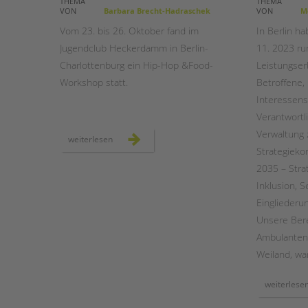
THEMA
THEMA
VON
Barbara Brecht-Hadraschek
VON
Me
STADTTEILARBEIT
Vom 23. bis 26. Oktober fand im
In Berlin h
Jugendclub Heckerdamm in Berlin-
11. 2023 r
Charlottenburg ein Hip-Hop &Food-
Leistungser
Workshop statt.
Betroffene,
Interessens
Verantwortl
Verwaltung
hip-
weiterlesen
hop
Strategiekon
&
food-
2035 – Stra
workshop
im
Inklusion, 
jugendclub
heckerdamm
Eingliederun
Unsere Bere
Ambulanten 
Weiland, war
weiterlese