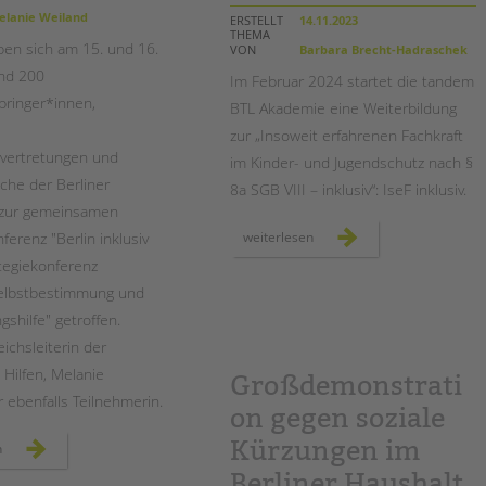
Magazin
lanie Weiland
ERSTELLT
14.11.2023
THEMA
aben sich am 15. und 16.
VON
Barbara Brecht-Hadraschek
und 200
Im Februar 2024 startet die tandem
bringer*innen,
BTL Akademie eine Weiterbildung
zur „Insoweit erfahrenen Fachkraft
vertretungen und
im Kinder- und Jugendschutz nach §
iche der Berliner
8a SGB VIII – inklusiv“: IseF inklusiv.
 zur gemeinsamen
neue
ferenz "Berlin inklusiv
weiterlesen
weiterbildung
für
tegiekonferenz
einen
inklusiven
Selbstbestimmung und
kinderschutz:
isef
gshilfe" getroffen.
inklusiv
ichsleiterin der
Hilfen, Melanie
Großdemonstrati
 ebenfalls Teilnehmerin.
on gegen soziale
Kürzungen im
strategiekonferenz
n
zu
inklusion
Berliner Haushalt