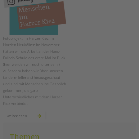
EINGLIEDERUNGSHILFE
BETREUTES WOHNEN
TANDEM BTL AKADEMIE
Fotoprojekt im Harzer Kiez im
Norden Neuköllns: Im November
Zertfikatskurse
hatten wir die Arbeit an der Hans-
Seminarkalender
Fallada-Schule das erste Mal im Blick
(hier werden wir noch öfter sein!).
Seminarräume
Außerdem haben wir über unseren
tandem-Tellerand hinausgeschaut
STADTTEILARBEIT
und sind mit Menschen ins Gespräch
gekommen, die ganz
PROFIL | LEITBILD
Unterschiedliches mit dem Harzer
Bereiche im Überblick
Kiez verbindet.
Kinder- und Jugendschutz
menschen
weiterlesen
Unsere Videos
im
harzer
Gesellschafter VdK
kiez:
november
schoolcoach BTL
Themen