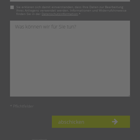
Pflichtfeld
Sie erklären sich damit einverstanden, dass Ihre Daten zur Bearbeitung
Ihres Anliegens verwendet werden. Informationen und Widerrufshinweise
finden Sie in der
Datenschutzinformation
.
*
* Pflichtfelder
abschicken