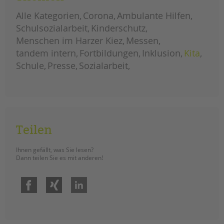
tandem international
Alle Kategorien
Corona
Ambulante Hilfen
KARRIERE
Schulsozialarbeit
Kinderschutz
Stellenangebote
Menschen im Harzer Kiez
Messen
tandem als Arbeitgeberin
tandem intern
Fortbildungen
Inklusion
Kita
Schule
Presse
Sozialarbeit
NEWS/BLOG
unkuerzbar
Briefe an Kai
PRESSE
Teilen
Magazin
Ihnen gefällt, was Sie lesen?
KONTAKT
Dann teilen Sie es mit anderen!
Impressum
Facebook
Xing
LinkedIn
Datenschutz
Hinweisgebersystem
Intranet