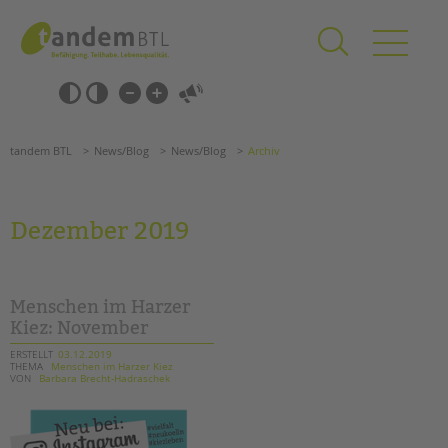
Zum
Navigation
Inhalt
überspringen
springen
Navigation
Barrierefrei-
überspringen
Einstellungen
überspringen
ANGEBOTE
tandem BTL
News/Blog
News/Blog
Archiv
KITA & FRÜHE HILFEN
SCHULE & GANZTAG
Dezember 2019
Grundschulen
Oberschulen
Förderzentren
Menschen im Harzer
Kollegs
Kiez: November
EFöB
ERSTELLT
03.12.2019
THEMA
Menschen im Harzer Kiez
Schulbezogene Sozialarbeit
VON
Barbara Brecht-Hadraschek
Tagesgruppen
HILFEN ZUR ERZIEHUNG
Suchen