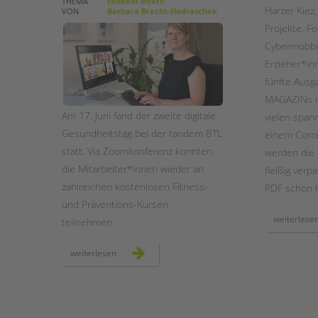
THEMA
tandem intern
Harzer Kiez
VON
Barbara Brecht-Hadraschek
Projekte, F
STADTTEILARBEIT
Cybermobbin
Erzieher*in
fünfte Aus
MAGAZINs is
Am 17. Juni fand der zweite digitale
vielen spa
Gesundheitstag bei der tandem BTL
einem Coron
statt. Via Zoomkonferenz konnten
werden die 
die Mitarbeiter*innen wieder an
fleißig verp
zahlreichen kostenlosen Fitness-
PDF schon 
und Präventions-Kursen
weiterlese
teilnehmen.
zweiter
weiterlesen
digitaler
gesundheitstag
bei
der
tandem
btl