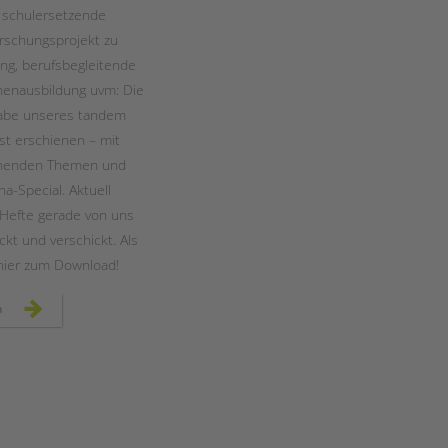
Magazin
, schulersetzende
orschungsprojekt zu
g, berufsbegleitende
nenausbildung uvm: Die
gabe unseres tandem
t erschienen – mit
nnenden Themen und
a-Special. Aktuell
Hefte gerade von uns
ackt und verschickt. Als
hier zum Download!
ausgabe
n
5:
das
neue
tandem
magazin
ist
da!