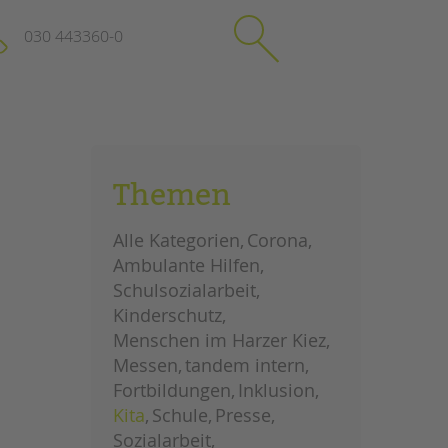
030 443360-0
schließen
KONTAKT
Themen
Suchen
e
Impressum
Alle Kategorien
Corona
itgeberin
Datenschutz
Ambulante Hilfen
Hinweisgebersystem
Schulsozialarbeit
Intranet
Kinderschutz
Menschen im Harzer Kiez
Messen
tandem intern
Fortbildungen
Inklusion
Kita
Schule
Presse
Sozialarbeit