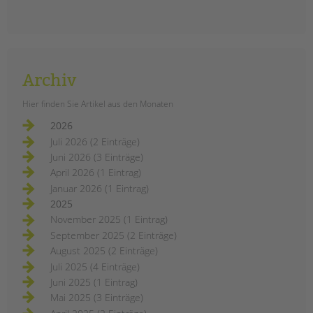
VON
Barbara Brecht-Hadraschek
Das Fortbildungsprogramm 2021 der
tandem BTL Akademie ist jetzt
online. Pädagogische Fachkräfte
finden hier umfangreiche
Archiv
Zusatzqualifizierungen und
zahlreiche ein- bis mehrägigen
Hier finden Sie Artikel aus den Monaten
Fortbildungen. Themen sind u.a.
2026
Kinderschutz, Eltern- und
Juli 2026 (2 Einträge)
Familienarbeit, Medienkompetenz,
Juni 2026 (3 Einträge)
Inklusion uvm.
April 2026 (1 Eintrag)
tandem
weiterlesen
Januar 2026 (1 Eintrag)
btl
akademie:
2025
die
November 2025 (1 Eintrag)
fortbildungen
2021
September 2025 (2 Einträge)
August 2025 (2 Einträge)
Juli 2025 (4 Einträge)
Juni 2025 (1 Eintrag)
Mai 2025 (3 Einträge)