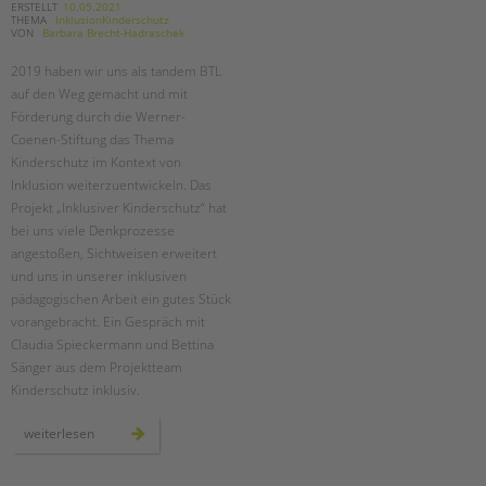
ERSTELLT
10.05.2021
THEMA
InklusionKinderschutz
VON
Barbara Brecht-Hadraschek
2019 haben wir uns als tandem BTL
auf den Weg gemacht und mit
Förderung durch die Werner-
Coenen-Stiftung das Thema
Kinderschutz im Kontext von
Inklusion weiterzuentwickeln. Das
Projekt „Inklusiver Kinderschutz“ hat
bei uns viele Denkprozesse
angestoßen, Sichtweisen erweitert
und uns in unserer inklusiven
pädagogischen Arbeit ein gutes Stück
vorangebracht. Ein Gespräch mit
Claudia Spieckermann und Bettina
Sänger aus dem Projektteam
Kinderschutz inklusiv.
zwei
weiterlesen
jahre
„kinderschutz
inklusiv“