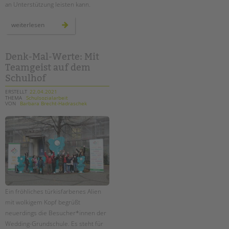
an Unterstützung leisten kann.
paritätisches
weiterlesen
positionspapier:
jugend
und
bildung
in
Denk-Mal-Werte: Mit
der
Teamgeist auf dem
pandemie
Schulhof
ERSTELLT
22.04.2021
THEMA
Schulsozialarbeit
VON
Barbara Brecht-Hadraschek
Ein fröhliches türkisfarbenes Alien
mit wolkigem Kopf begrüßt
neuerdings die Besucher*innen der
Wedding-Grundschule. Es steht für