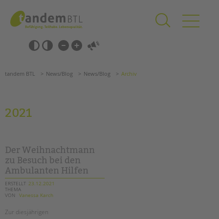
Zum
Navigation
Inhalt
überspringen
springen
Navigation
Barrierefrei-
überspringen
Einstellungen
überspringen
ANGEBOTE
tandem BTL
News/Blog
News/Blog
Archiv
KITA & FRÜHE HILFEN
SCHULE & GANZTAG
2021
Grundschulen
Oberschulen
Förderzentren
Der Weihnachtmann
Kollegs
zu Besuch bei den
Ambulanten Hilfen
EFöB
Schulbezogene Sozialarbeit
ERSTELLT
23.12.2021
THEMA
Tagesgruppen
VON
Vanessa Karch
HILFEN ZUR ERZIEHUNG
Zur diesjährigen