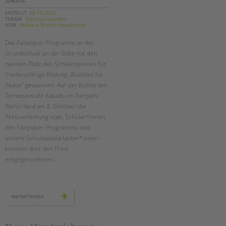
ERSTELLT
08.10.2021
THEMA
Schulsozialarbeit
VON
Barbara Brecht-Hadraschek
Das Fairplayer-Programm an der
Grundschule an der Bäke hat den
zweiten Platz des Schülerpreises für
friedensfähige Bildung „Buddies for
Peace“ gewonnen. Auf der Bühne am
Terrassencafé Kakadu im Tierpark
Berlin fand am 8. Oktober die
Preisverleihung statt. Schüler*innen
des Fairplayer-Programms und
unsere Schulsozialarbeiter*innen
konnten dort den Preis
entgegennehmen.
preisverleihung
weiterlesen
der
bürgerstiftung
für
die
grundschule