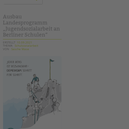
handreichung
aus
dem
arbeitskreis
„begleitete
Ausbau
elternschaft“
Landesprogramm
„Jugendsozialarbeit an
Berliner Schulen“
ERSTELLT
10.09.2021
THEMA
Schulsozialarbeit
VON
Sasche Mase