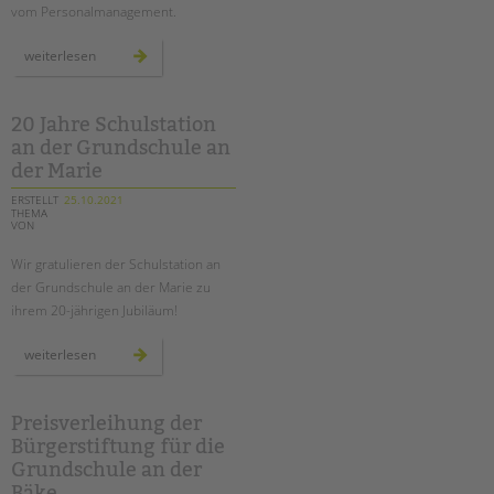
vom Personalmanagement.
mit
weiterlesen
dem
fahrrad
auf
den
spuren
20 Jahre Schulstation
der
an der Grundschule an
ehemals
geteilten
der Marie
stadt
ERSTELLT
25.10.2021
THEMA
VON
Wir gratulieren der Schulstation an
der Grundschule an der Marie zu
ihrem 20-jährigen Jubiläum!
20
weiterlesen
jahre
schulstation
an
der
grundschule
Preisverleihung der
an
Bürgerstiftung für die
der
marie
Grundschule an der
Bäke