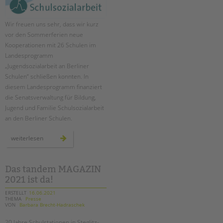
Wir freuen uns sehr, dass wir kurz
vor den Sommerferien neue
Kooperationen mit 26 Schulen im
Landesprogramm
„Jugendsozialarbeit an Berliner
Schulen“ schließen konnten. In
diesem Landesprogramm finanziert
die Senatsverwaltung für Bildung,
Jugend und Familie Schulsozialarbeit
an den Berliner Schulen.
ausbau
weiterlesen
landesprogramm
„jugendsozialarbeit
an
berliner
schulen“
Das tandem MAGAZIN
2021 ist da!
ERSTELLT
16.06.2021
THEMA
Presse
VON
Barbara Brecht-Hadraschek
20 Jahre Schulstationen in Steglitz-