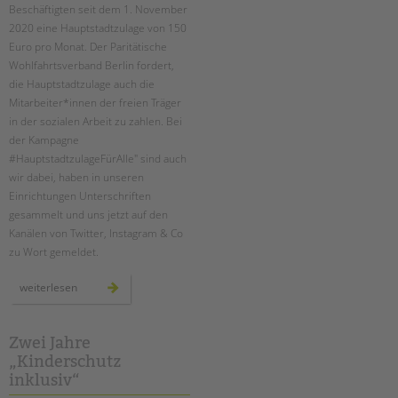
Beschäftigten seit dem 1. November
2020 eine Hauptstadtzulage von 150
Euro pro Monat. Der Paritätische
Wohlfahrtsverband Berlin fordert,
die Hauptstadtzulage auch die
Mitarbeiter*innen der freien Träger
in der sozialen Arbeit zu zahlen. Bei
der Kampagne
#HauptstadtzulageFürAlle" sind auch
wir dabei, haben in unseren
Einrichtungen Unterschriften
gesammelt und uns jetzt auf den
Kanälen von Twitter, Instagram & Co
zu Wort gemeldet.
hauptstadtzulage
weiterlesen
für
alle
Zwei Jahre
„Kinderschutz
inklusiv“