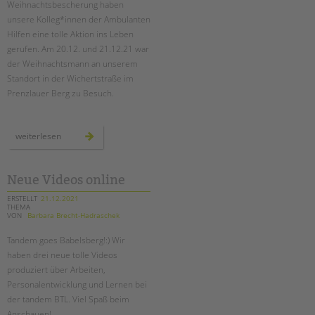
Weihnachtsbescherung haben
unsere Kolleg*innen der Ambulanten
EINGLIEDERUNGSHILFE
Hilfen eine tolle Aktion ins Leben
gerufen. Am 20.12. und 21.12.21 war
BETREUTES WOHNEN
der Weihnachtsmann an unserem
Standort in der Wichertstraße im
TANDEM BTL AKADEMIE
Prenzlauer Berg zu Besuch.
Zertfikatskurse
Suchen
Seminarkalender
der
weiterlesen
weihnachtmann
Seminarräume
zu
besuch
bei
STADTTEILARBEIT
den
Neue Videos online
ambulanten
hilfen
ERSTELLT
21.12.2021
THEMA
PROFIL | LEITBILD
VON
Barbara Brecht-Hadraschek
Bereiche im Überblick
Tandem goes Babelsberg!:) Wir
Kinder- und Jugendschutz
haben drei neue tolle Videos
Unsere Videos
produziert über Arbeiten,
Gesellschafter VdK
Personalentwicklung und Lernen bei
der tandem BTL. Viel Spaß beim
schoolcoach BTL
Anschauen!