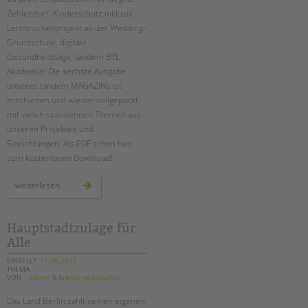
Zehlendorf, Kinderschutz inklusiv,
Lernbrückenprojekt an der Wedding-
Grundschule, digitale
Gesundheitstage, tandem BTL
Akademie: Die sechste Ausgabe
unseres tandem MAGAZINs ist
erschienen und wieder vollgepackt
mit vielen spannenden Themen aus
unseren Projekten und
Einrichtungen. Als PDF schon hier
zum kostenlosen Download!
das
weiterlesen
tandem
magazin
2021
ist
da!
Hauptstadtzulage für
Alle
ERSTELLT
11.06.2021
THEMA
VON
_Admin B.Brecht-Hadraschek
Das Land Berlin zahlt seinen eigenen