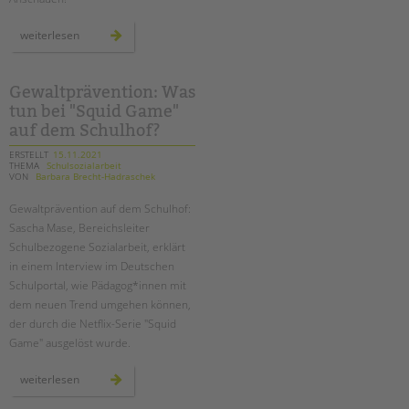
tandem international
neue
weiterlesen
KARRIERE
videos
online
Stellenangebote
tandem als Arbeitgeberin
Gewaltprävention: Was
tun bei "Squid Game"
NEWS/BLOG
auf dem Schulhof?
unkuerzbar
ERSTELLT
15.11.2021
THEMA
Schulsozialarbeit
VON
Barbara Brecht-Hadraschek
Briefe an Kai
Gewaltprävention auf dem Schulhof:
PRESSE
Sascha Mase, Bereichsleiter
Schulbezogene Sozialarbeit, erklärt
Magazin
in einem Interview im Deutschen
KONTAKT
Schulportal, wie Pädagog*innen mit
dem neuen Trend umgehen können,
Impressum
der durch die Netflix-Serie "Squid
Datenschutz
Game" ausgelöst wurde.
Hinweisgebersystem
Intranet
gewaltprävention:
weiterlesen
was
tun