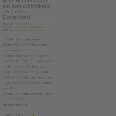
Neue Handreichung
an
aus dem Arbeitskreis
der
bäke
„Begleitete
Elternschaft“
ERSTELLT
14.09.2021
THEMA
Ambulante HilfenInklusion
VON
Barbara Brecht-Hadraschek
Im Arbeitskreis „Begleitete
Elternschaft“ des Paritätischen
Landesverbandes Berlin e. V.
befassen sich mehrere Träger mit
ihrer Arbeit mit Müttern und Vätern
mit Lernschwierigkeiten und deren
Kinder. Mittlerweile ist eine dritte
Publikation erschienen, die sich mit
Begleiteter Elternschaft im Kontext
von UN-
Behindertenrechtskonvention und
Bundesteilhabegesetz
auseinandersetzt.
neue
weiterlesen