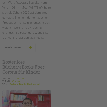
den Wert
Teamgeist
. Begleitet vom
Verein DENK - MAL - WERTE e.V. hatte
sich die Schule 2020 auf dem Weg
gemacht, in einem demokratischen
Prozess gemeinsam zu entscheiden,
welcher Wert für die Wedding-
Grundschule besonders wichtig ist.
Die Wahl fiel auf den „Teamgeist“.
denk-
weiterlesen
mal-
werte:
mit
teamgeist
auf
Kostenlose
dem
Bücher/eBooks über
schulhof
Corona für Kinder
ERSTELLT
08.02.2021
THEMA
Corona
VON
Barbara Brecht-Hadraschek