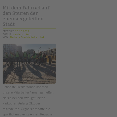
bei
"squid
game"
Mit dem Fahrrad auf
auf
den Spuren der
dem
schulhof?
ehemals geteilten
Stadt
ERSTELLT
29.10.2021
THEMA
tandem intern
VON
Barbara Brecht-Hadraschek
Schönste Herbstsonne konnten
unsere Mitarbeiter*innen genießen,
als sie bei den zwei geführten
Radtouren Anfang Oktober
mitradelten. Organisiert hatte die
sportlichen Events Annett Reusche