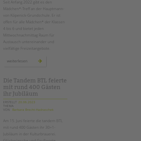
Seit Anfang 2022 gibt es den
Mädchen*-Treff an der Hauptmann-
EINGLIEDERUNGSHILFE
von Köpenick-Grundschule. Er ist
offen für alle Mädchen* der Klassen
BETREUTES WOHNEN
4 bis 6 und bietet jeden
Mittwochnachmittag Raum für
TANDEM BTL AKADEMIE
Austausch untereinander und
vielfältige Freizeitangebote.
Zertfikatskurse
Seminarkalender
zu
weiterlesen
besuch
Seminarräume
im
mädchen*-
treff
STADTTEILARBEIT
an
Die Tandem BTL feierte
der
mit rund 400 Gästen
hauptmann-
von
ihr Jubiläum
PROFIL | LEITBILD
köpenick-
grundschule
ERSTELLT
20.06.2023
Bereiche im Überblick
THEMA
VON
Barbara Brecht-Hadraschek
Kinder- und Jugendschutz
Unsere Videos
Am 15. Juni feierte die tandem BTL
Gesellschafter VdK
mit rund 400 Gästen ihr 30+1-
Jubiläum in der Kulturbrauerei.
schoolcoach BTL
Glückwünsche und Grußworte