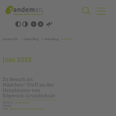
Zum
Navigation
Inhalt
überspringen
springen
Navigation
Barrierefrei-
überspringen
Einstellungen
überspringen
ANGEBOTE
tandem BTL
News/Blog
News/Blog
Archiv
KITA & FRÜHE HILFEN
SCHULE & GANZTAG
Juni 2023
Grundschulen
Oberschulen
Förderzentren
Zu Besuch im
Kollegs
Mädchen*-Treff an der
Hauptmann-von
EFöB
Köpenick-Grundschule
Schulbezogene Sozialarbeit
Tagesgruppen
ERSTELLT
23.06.2023
THEMA
VON
Barbara Brecht-Hadraschek
HILFEN ZUR ERZIEHUNG
Suchen