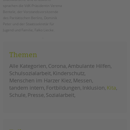
tandem international
sprachen die VdK-Präsidentin Verena
KARRIERE
Bentele, der Vorstandsvorsitzende
des Paritätischen Berlins, Dominik
Stellenangebote
Peter und der Staatssekretär für
tandem als Arbeitgeberin
Jugend und Familie, Falko Liecke.
NEWS/BLOG
die
weiterlesen
tandem
btl
unkuerzbar
feierte
Themen
mit
Briefe an Kai
rund
400
Alle Kategorien
Corona
Ambulante Hilfen
gästen
ihr
PRESSE
Schulsozialarbeit
Kinderschutz
jubiläum
Menschen im Harzer Kiez
Messen
Magazin
tandem intern
Fortbildungen
Inklusion
Kita
KONTAKT
Schule
Presse
Sozialarbeit
Impressum
Datenschutz
Hinweisgebersystem
Intranet