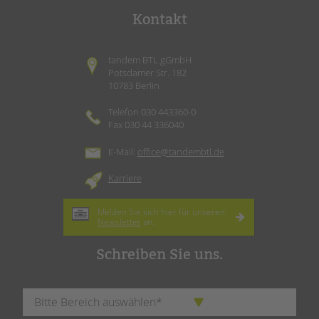
Kontakt
tandem BTL gGmbH
Potsdamer Str. 182
10783 Berlin
Telefon 030 443360-0
Fax 030 44 336040
E-Mail:
office@tandembtl.de
Karriere
Melden Sie sich hier für unseren
Newsletter
an.
Schreiben Sie uns.