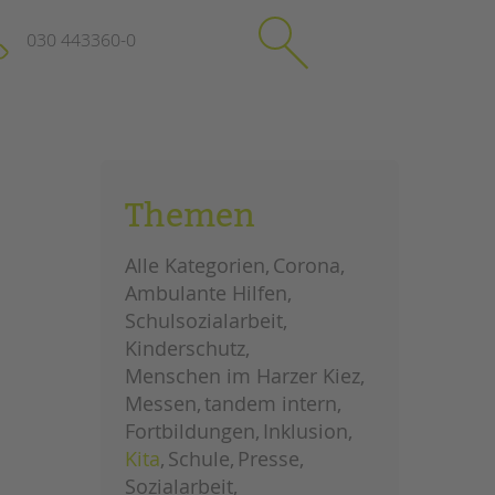
030 443360-0
schließen
KONTAKT
Themen
Suchen
e
Impressum
Alle Kategorien
Corona
itgeberin
Datenschutz
Ambulante Hilfen
Hinweisgebersystem
Schulsozialarbeit
Intranet
Kinderschutz
Menschen im Harzer Kiez
Messen
tandem intern
Fortbildungen
Inklusion
Kita
Schule
Presse
Sozialarbeit