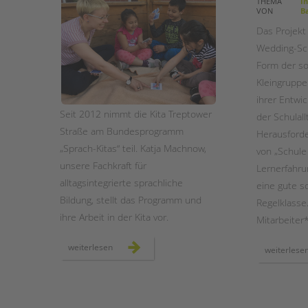
THEMA
In
VON
Ba
STADTTEILARBEIT
Das Projekt 
Wedding-Sch
Form der so
Kleingruppe
ihrer Entwic
Seit 2012 nimmt die Kita Treptower
der Schulal
Straße am Bundesprogramm
Herausforder
„Sprach-Kitas“ teil. Katja Machnow,
von „Schule 
unsere Fachkraft für
Lernerfahru
alltagsintegrierte sprachliche
eine gute so
Bildung, stellt das Programm und
Regelklasse.
ihre Arbeit in der Kita vor.
Mitarbeiter
unsere
weiterlesen
weiterlese
sprach-
kita
in
neukölln