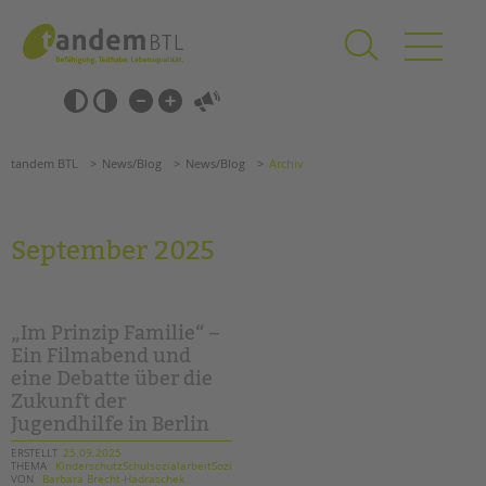
Zum
Navigation
Inhalt
überspringen
springen
Navigation
Barrierefrei-
überspringen
Einstellungen
überspringen
ANGEBOTE
tandem BTL
News/Blog
News/Blog
Archiv
KITA & FRÜHE HILFEN
SCHULE & GANZTAG
September 2025
Grundschulen
Oberschulen
Förderzentren
„Im Prinzip Familie“ –
Kollegs
Ein Filmabend und
eine Debatte über die
EFöB
Zukunft der
Schulbezogene Sozialarbeit
Jugendhilfe in Berlin
Tagesgruppen
ERSTELLT
25.09.2025
THEMA
KinderschutzSchulsozialarbeitSozialarbeit
HILFEN ZUR ERZIEHUNG
Suchen
VON
Barbara Brecht-Hadraschek