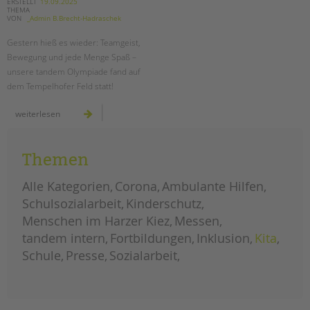
tandem international
ERSTELLT
19.09.2025
die
THEMA
zukunft
VON
_Admin B.Brecht-Hadraschek
der
KARRIERE
jugendhilfe
in
Gestern hieß es wieder: Teamgeist,
Stellenangebote
berlin
Bewegung und jede Menge Spaß –
tandem als Arbeitgeberin
unsere tandem Olympiade fand auf
dem Tempelhofer Feld statt!
NEWS/BLOG
tandem
weiterlesen
unkuerzbar
olympiade
auf
Briefe an Kai
dem
tempelhofer
feld
Themen
PRESSE
Alle Kategorien
Corona
Ambulante Hilfen
Magazin
Schulsozialarbeit
Kinderschutz
KONTAKT
Menschen im Harzer Kiez
Messen
Impressum
tandem intern
Fortbildungen
Inklusion
Kita
Datenschutz
Schule
Presse
Sozialarbeit
Hinweisgebersystem
Intranet