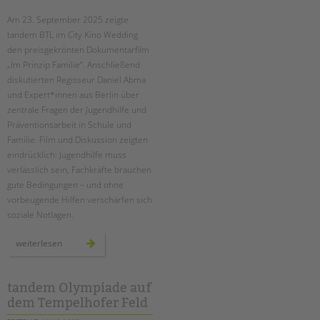
Am 23. September 2025 zeigte
EINGLIEDERUNGSHILFE
tandem BTL im City Kino Wedding
den preisgekrönten Dokumentarfilm
BETREUTES WOHNEN
„Im Prinzip Familie“. Anschließend
diskutierten Regisseur Daniel Abma
TANDEM BTL AKADEMIE
und Expert*innen aus Berlin über
zentrale Fragen der Jugendhilfe und
Zertfikatskurse
Präventionsarbeit in Schule und
Seminarkalender
Familie. Film und Diskussion zeigten
Seminarräume
eindrücklich: Jugendhilfe muss
verlässlich sein, Fachkräfte brauchen
STADTTEILARBEIT
gute Bedingungen – und ohne
vorbeugende Hilfen verschärfen sich
PROFIL | LEITBILD
soziale Notlagen.
Bereiche im Überblick
„im
weiterlesen
prinzip
Kinder- und Jugendschutz
familie“
–
Unsere Videos
ein
filmabend
tandem Olympiade auf
Gesellschafter VdK
und
dem Tempelhofer Feld
eine
schoolcoach BTL
debatte
über