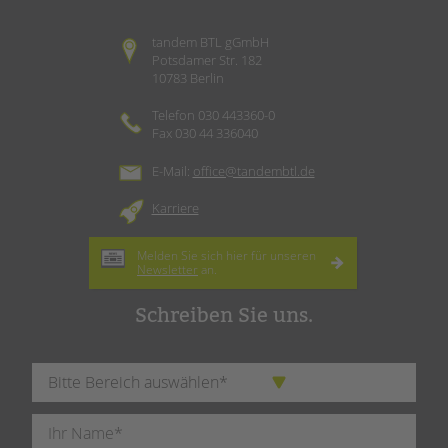
tandem BTL gGmbH
Potsdamer Str. 182
10783 Berlin
Telefon 030 443360-0
Fax 030 44 336040
E-Mail:
office@tandembtl.de
Karriere
Melden Sie sich hier für unseren
Newsletter
an.
Schreiben Sie uns.