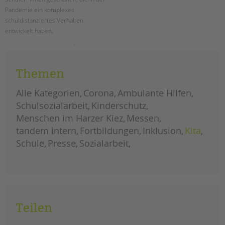
tandem international
Pandemie ein komplexes
KARRIERE
schuldistanziertes Verhalten
entwickelt haben.
Stellenangebote
tandem als Arbeitgeberin
neues
weiterlesen
beratungsangebot
bei
NEWS/BLOG
pandemiebedingter
Themen
schuldistanz
unkuerzbar
Alle Kategorien
Corona
Ambulante Hilfen
Briefe an Kai
Schulsozialarbeit
Kinderschutz
Menschen im Harzer Kiez
Messen
PRESSE
tandem intern
Fortbildungen
Inklusion
Kita
Schule
Presse
Sozialarbeit
Magazin
KONTAKT
Impressum
Datenschutz
Hinweisgebersystem
Teilen
Intranet