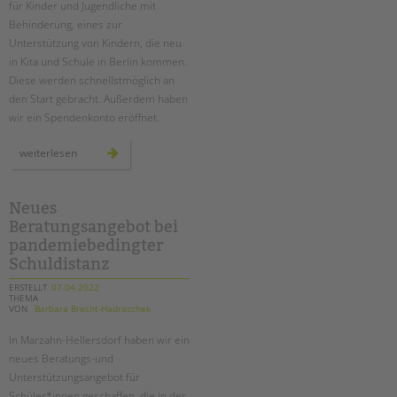
für Kinder und Jugendliche mit
Behinderung, eines zur
EINGLIEDERUNGSHILFE
Unterstützung von Kindern, die neu
in Kita und Schule in Berlin kommen.
BETREUTES WOHNEN
Diese werden schnellstmöglich an
den Start gebracht. Außerdem haben
TANDEM BTL AKADEMIE
wir ein Spendenkonto eröffnet.
Zertfikatskurse
ukraine-
weiterlesen
hilfe
Seminarkalender
Seminarräume
Neues
STADTTEILARBEIT
Beratungsangebot bei
pandemiebedingter
Schuldistanz
PROFIL | LEITBILD
ERSTELLT
07.04.2022
Bereiche im Überblick
THEMA
VON
Barbara Brecht-Hadraschek
Kinder- und Jugendschutz
Unsere Videos
In Marzahn-Hellersdorf haben wir ein
Gesellschafter VdK
neues Beratungs-und
Unterstützungsangebot für
schoolcoach BTL
Schüler*innen geschaffen, die in der