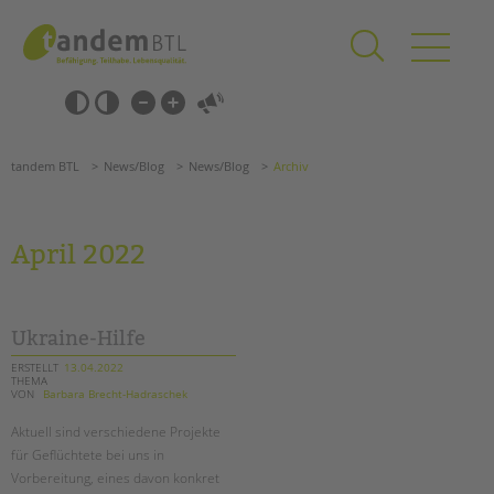
Zum
Navigation
Inhalt
überspringen
springen
Navigation
Barrierefrei-
überspringen
Einstellungen
überspringen
ANGEBOTE
tandem BTL
News/Blog
News/Blog
Archiv
KITA & FRÜHE HILFEN
SCHULE & GANZTAG
April 2022
Grundschulen
Oberschulen
Förderzentren
Ukraine-Hilfe
Kollegs
ERSTELLT
13.04.2022
THEMA
EFöB
VON
Barbara Brecht-Hadraschek
Schulbezogene Sozialarbeit
Aktuell sind verschiedene Projekte
Tagesgruppen
für Geflüchtete bei uns in
HILFEN ZUR ERZIEHUNG
Vorbereitung, eines davon konkret
Suchen