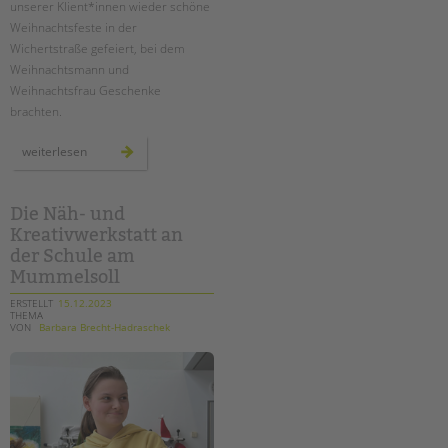
unserer Klient*innen wieder schöne
Weihnachtsfeste in der
EINGLIEDERUNGSHILFE
Wichertstraße gefeiert, bei dem
Weihnachtsmann und
BETREUTES WOHNEN
Weihnachtsfrau Geschenke
brachten.
TANDEM BTL AKADEMIE
weihnachten
weiterlesen
Zertfikatskurse
in
den
Seminarkalender
ambulanten
hilfen
Seminarräume
Die Näh- und
Kreativwerkstatt an
STADTTEILARBEIT
der Schule am
Mummelsoll
PROFIL | LEITBILD
ERSTELLT
15.12.2023
THEMA
Bereiche im Überblick
VON
Barbara Brecht-Hadraschek
Kinder- und Jugendschutz
Unsere Videos
Gesellschafter VdK
schoolcoach BTL