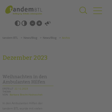
Zum
Navigation
Inhalt
überspringen
springen
Navigation
Barrierefrei-
überspringen
Einstellungen
überspringen
ANGEBOTE
tandem BTL
News/Blog
News/Blog
Archiv
KITA & FRÜHE HILFEN
SCHULE & GANZTAG
Dezember 2023
Grundschulen
Oberschulen
Förderzentren
Weihnachten in den
Kollegs
Ambulanten Hilfen
EFöB
ERSTELLT
22.12.2023
THEMA
Schulbezogene Sozialarbeit
VON
Barbara Brecht-Hadraschek
Tagesgruppen
In den Ambulanten Hilfen der
HILFEN ZUR ERZIEHUNG
tandem BTL wurde mit vielen
Suchen