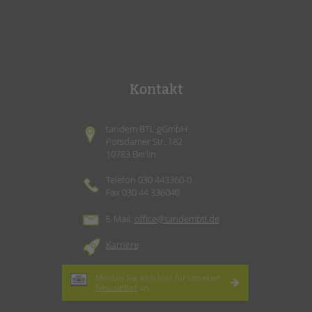
Kontakt
tandem BTL gGmbH
Potsdamer Str. 182
10783 Berlin
Telefon 030 443360-0
Fax 030 44 336040
E-Mail:
office@tandembtl.de
Karriere
Melden Sie sich hier für unseren
Newsletter
an.