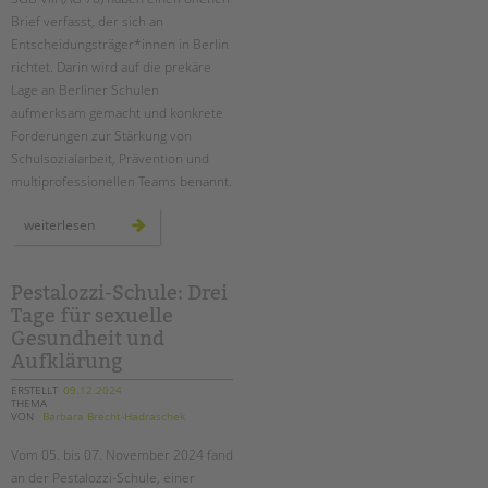
tandem international
Brief verfasst, der sich an
KARRIERE
Entscheidungsträger*innen in Berlin
richtet. Darin wird auf die prekäre
Stellenangebote
Lage an Berliner Schulen
tandem als Arbeitgeberin
aufmerksam gemacht und konkrete
Forderungen zur Stärkung von
NEWS/BLOG
Schulsozialarbeit, Prävention und
multiprofessionellen Teams benannt.
unkuerzbar
Briefe an Kai
offener
weiterlesen
brief
der
agen
PRESSE
78
Pestalozzi-Schule: Drei
Tage für sexuelle
Magazin
KONTAKT
Gesundheit und
Aufklärung
Impressum
ERSTELLT
09.12.2024
Datenschutz
THEMA
VON
Barbara Brecht-Hadraschek
Hinweisgebersystem
Intranet
Vom 05. bis 07. November 2024 fand
an der Pestalozzi-Schule, einer