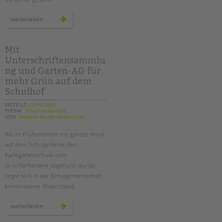
ein
weiterlesen
theaterprojekt
zum
thema
kinderschutz
an
Mit
der
Unterschriftensammlu
sonnenblumen-
grundschule
ng und Garten-AG für
mehr Grün auf dem
Schulhof
ERSTELLT
02.09.2024
THEMA
Schulsozialarbeit
VON
Barbara Brecht-Hadraschek
Als im Frühsommer ein ganzes Areal
auf dem Schulgelände der
Karlsgartenschule vom
Grünflächenamt abgeholzt wurde,
regte sich in der Schulgemeinschaft
konstruktiver Widerstand.
mit
weiterlesen
unterschriftensammlung
und