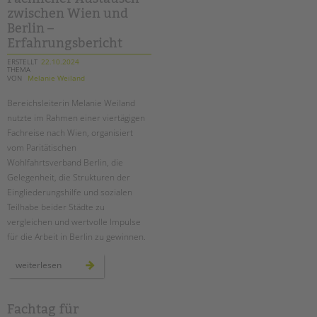
kita
zwischen Wien und
tietzenweg
in
Berlin –
steglitz-
zehlendorf
Erfahrungsbericht
ERSTELLT
22.10.2024
THEMA
VON
Melanie Weiland
Bereichsleiterin Melanie Weiland
nutzte im Rahmen einer viertägigen
Fachreise nach Wien, organisiert
vom Paritätischen
Wohlfahrtsverband Berlin, die
Gelegenheit, die Strukturen der
Eingliederungshilfe und sozialen
Teilhabe beider Städte zu
vergleichen und wertvolle Impulse
für die Arbeit in Berlin zu gewinnen.
fachlicher
weiterlesen
austausch
zwischen
wien
und
berlin
Fachtag für
–