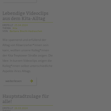
doku:
die
bienen-
ag
an
Lebendige Videoclips
der
aus dem Kita-Alltag
adolf-
reichwein-
schule
ERSTELLT
25.04.2024
in
THEMA
Kita
neukölln
VON
Barbara Brecht-Hadraschek
Wie spannend und erfüllend der
Alltag von Kitaerzieher*innen sein
kann, wollten unsere Kolleg*innen
der Kita Treptower Straße zeigen. Die
Idee: In kurzen Videoclips zeigen die
Kolleg*innen selbst unterschiedliche
Aspekte ihres Alltags.
lebendige
weiterlesen
videoclips
aus
dem
kita-
alltag
Hauptstadtzulage für
alle!
ERSTELLT
26.03.2024
THEMA