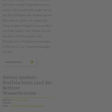
Dienstes und der Eigenbetriebe zu
zahlen. Die Hauptstadtzulage nur an
die Beschäftigten der landeseigenen
Betriebe zu zahlen ist ungerecht.
Diese Ungerechtigkeit muss endlich
ein Ende haben! Hier finden Sie ein
aktuelles Positionspapier des
Paritätischen Wohlfahrtsverbandes
LV Berlin e.V. zur Hauptstadtzulage
für alle!
neues
weiterlesen
positionspapier
zur
hauptstadtzulage
für
alle
Sieben tandem-
Staffeln beim Lauf der
Berliner
Wasserbetriebe
ERSTELLT
31.05.2024
THEMA
VON
_Admin B.Brecht-Hadraschek