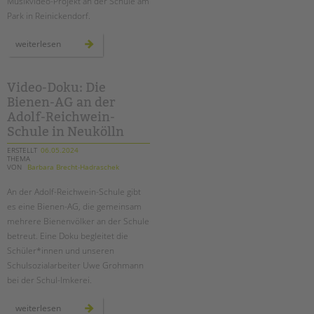
Musikvideo-Projekt an der Schule am
Park in Reinickendorf.
musikvideoprojekt
weiterlesen
„unser
song“
an
der
schule
Video-Doku: Die
am
Bienen-AG an der
park
Adolf-Reichwein-
Schule in Neukölln
ERSTELLT
06.05.2024
THEMA
VON
Barbara Brecht-Hadraschek
An der Adolf-Reichwein-Schule gibt
es eine Bienen-AG, die gemeinsam
mehrere Bienenvölker an der Schule
betreut. Eine Doku begleitet die
Schüler*innen und unseren
Schulsozialarbeiter Uwe Grohmann
bei der Schul-Imkerei.
video-
weiterlesen