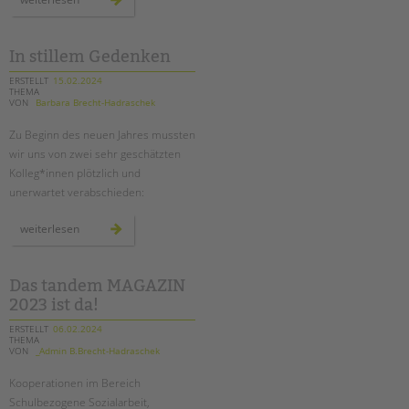
gegen
kürzungen
waren
erfolgreich
In stillem Gedenken
ERSTELLT
15.02.2024
THEMA
VON
Barbara Brecht-Hadraschek
Zu Beginn des neuen Jahres mussten
wir uns von zwei sehr geschätzten
Kolleg*innen plötzlich und
unerwartet verabschieden:
in
weiterlesen
stillem
gedenken
Das tandem MAGAZIN
2023 ist da!
ERSTELLT
06.02.2024
THEMA
VON
_Admin B.Brecht-Hadraschek
Kooperationen im Bereich
Schulbezogene Sozialarbeit,