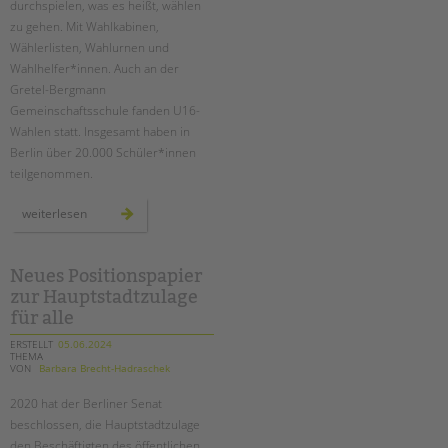
durchspielen, was es heißt, wählen
zu gehen. Mit Wahlkabinen,
Wählerlisten, Wahlurnen und
Wahlhelfer*innen. Auch an der
Gretel-Bergmann
Gemeinschaftsschule fanden U16-
Wahlen statt. Insgesamt haben in
Berlin über 20.000 Schüler*innen
teilgenommen.
u16
weiterlesen
europawahl
an
der
schule
am
Neues Positionspapier
schloss
zur Hauptstadtzulage
für alle
ERSTELLT
05.06.2024
THEMA
VON
Barbara Brecht-Hadraschek
2020 hat der Berliner Senat
beschlossen, die Hauptstadtzulage
den Beschäftigten des öffentlichen