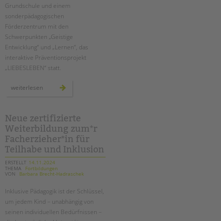
Grundschule und einem
sonderpädagogischen
Förderzentrum mit den
Schwerpunkten „Geistige
Entwicklung“ und „Lernen“, das
interaktive Präventionsprojekt
„LIEBESLEBEN“ statt.
pestalozzi-
weiterlesen
schule:
drei
tage
für
sexuelle
Neue zertifizierte
gesundheit
Weiterbildung zum*r
und
aufklärung
Facherzieher*in für
Teilhabe und Inklusion
ERSTELLT
14.11.2024
THEMA
Fortbildungen
VON
Barbara Brecht-Hadraschek
Inklusive Pädagogik ist der Schlüssel,
um jedem Kind – unabhängig von
seinen individuellen Bedürfnissen –