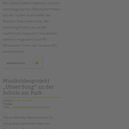
Mit sieben Staffeln starteten unsere
sportbegeisterten Mitarbeiter*innen
bei der 5x5km-Teamstaffel der
Berliner Wasserbetriebe. Mit
denKolleg*innen, die an der
Laufstrecke begeistert mitjubelten,
nahmen insgesamt rund 90
Mitarbeiter*innen der tandem BTL
am Event teil.
sieben
weiterlesen
tandem-
staffeln
beim
lauf
der
Musikvideoprojekt
berliner
„Unser Song“ an der
wasserbetriebe
Schule am Park
ERSTELLT
08.05.2024
THEMA
VON
_Admin B.Brecht-Hadraschek
Marco Altfelde, Facherzieher für
Integration, berichtet über ein