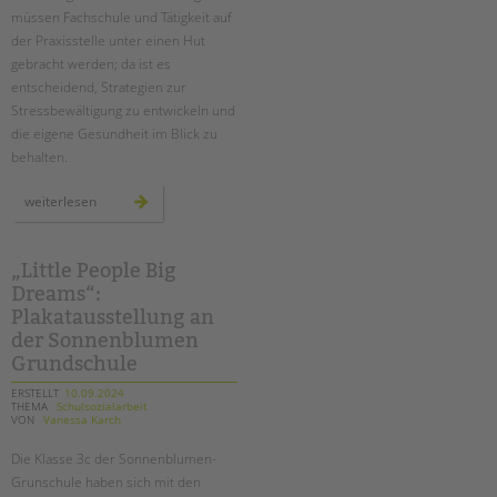
müssen Fachschule und Tätigkeit auf
der Praxisstelle unter einen Hut
gebracht werden; da ist es
entscheidend, Strategien zur
Stressbewältigung zu entwickeln und
die eigene Gesundheit im Blick zu
behalten.
fachtag
weiterlesen
für
erzieher*innen
in
ausbildung
„Little People Big
Dreams“:
Plakatausstellung an
der Sonnenblumen
Grundschule
ERSTELLT
10.09.2024
THEMA
Schulsozialarbeit
VON
Vanessa Karch
Die Klasse 3c der Sonnenblumen-
Grunschule haben sich mit den