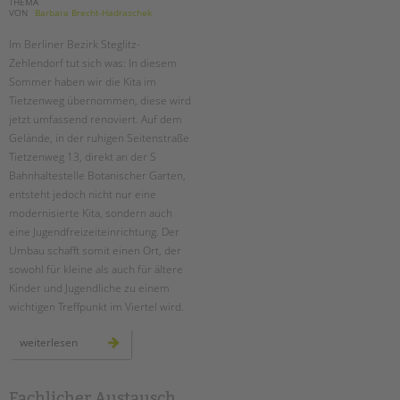
THEMA
VON
Barbara Brecht-Hadraschek
Im Berliner Bezirk Steglitz-
Zehlendorf tut sich was: In diesem
Sommer haben wir die Kita im
Tietzenweg übernommen, diese wird
jetzt umfassend renoviert. Auf dem
Gelände, in der ruhigen Seitenstraße
Tietzenweg 13, direkt an der S
Bahnhaltestelle Botanischer Garten,
entsteht jedoch nicht nur eine
modernisierte Kita, sondern auch
eine Jugendfreizeiteinrichtung. Der
Umbau schafft somit einen Ort, der
sowohl für kleine als auch für ältere
Kinder und Jugendliche zu einem
wichtigen Treffpunkt im Viertel wird.
ein
weiterlesen
neuer
ort
für
entfaltung:
die
Fachlicher Austausch