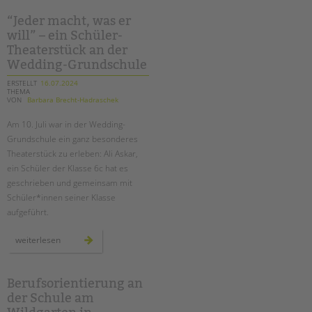
garten-
ag
für
“Jeder macht, was er
mehr
will” – ein Schüler-
grün
auf
Theaterstück an der
dem
schulhof
Wedding-Grundschule
ERSTELLT
16.07.2024
THEMA
VON
Barbara Brecht-Hadraschek
Am 10. Juli war in der Wedding-
Grundschule ein ganz besonderes
Theaterstück zu erleben: Ali Askar,
ein Schüler der Klasse 6c hat es
geschrieben und gemeinsam mit
Schüler*innen seiner Klasse
aufgeführt.
“jeder
weiterlesen
macht,
was
er
will”
–
Berufsorientierung an
ein
der Schule am
schüler-
theaterstück