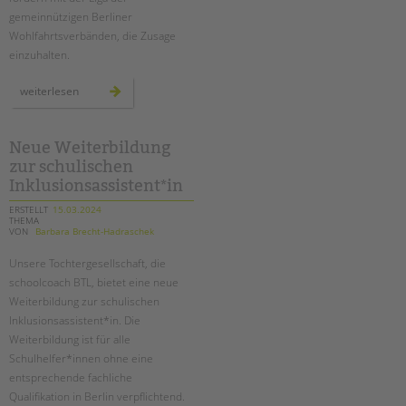
gemeinnützigen Berliner
Wohlfahrtsverbänden, die Zusage
einzuhalten.
hauptstadtzulage
weiterlesen
für
alle!
Neue Weiterbildung
zur schulischen
Inklusionsassistent*in
ERSTELLT
15.03.2024
THEMA
VON
Barbara Brecht-Hadraschek
Unsere Tochtergesellschaft, die
schoolcoach BTL, bietet eine neue
Weiterbildung zur schulischen
Inklusionsassistent*in. Die
Weiterbildung ist für alle
Schulhelfer*innen ohne eine
entsprechende fachliche
Qualifikation in Berlin verpflichtend.