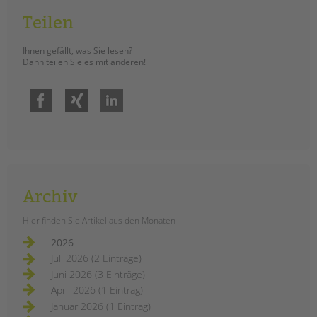
Am 15. Januar wurde gemeinsam ein
Teilen
an Berliner Schulen einzigartiger
Planetenpfad eröffnet. ­Vor Ort waren
Ihnen gefällt, was Sie lesen?
Dann teilen Sie es mit anderen!
unsere Schulsozialarbeiter*innen
der Schulstation Oase als
Initiator*innen des Projektes, die
Facebook
Xing
LinkedIn
Schüler*innen der Klasse 4b, die
Schulleiterin Elisabeth Wedeu,
Elternvertreter*innen, Lehrer*innen
sowie leitende Vertreter*innen aus
dem Bezirksamt.
Archiv
einweihung
weiterlesen
Hier finden Sie Artikel aus den Monaten
des
planetenpfades
2026
an
der
Juli 2026 (2 Einträge)
ludwig-
Drohende
cauer-
Juni 2026 (3 Einträge)
Schließungen von
grundschule
April 2026 (1 Eintrag)
Einrichtungen in der
Januar 2026 (1 Eintrag)
Kinder- und