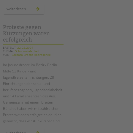
neue
weiterlesen
weiterbildung
zur
schulischen
inklusionsassistent*in
Proteste gegen
Kürzungen waren
erfolgreich
ERSTELLT
22.02.2024
THEMA
Schulsozialarbeit
VON
Barbara Brecht-Hadraschek
Im Januar drohte im Bezirk Berlin-
Mitte 53 Kinder- und
Jugendfreizeiteinrichtungen, 28
Einrichtungen der schul- und
berufsbezogenen Jugendsozialarbeit
und 14 Familienzentren das Aus.
Gemeinsam mit einem breiten
Bündnis haben wir mit zahlreichen
Protestaktionen erfolgreich deutlich
gemacht, dass wir #unkürzbar sind.
proteste
weiterlesen