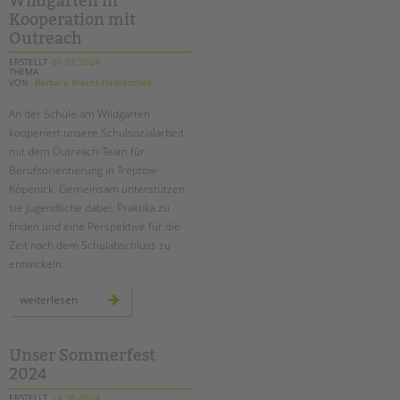
Wildgarten in
an
der
Kooperation mit
wedding-
grundschule
Outreach
ERSTELLT
01.07.2024
THEMA
VON
Barbara Brecht-Hadraschek
An der Schule am Wildgarten
kooperiert unsere Schulsozialarbeit
mit dem Outreach-Team für
Berufsorientierung in Treptow-
Köpenick. Gemeinsam unterstützen
sie Jugendliche dabei, Praktika zu
finden und eine Perspektive für die
Zeit nach dem Schulabschluss zu
entwickeln.
berufsorientierung
weiterlesen
an
der
schule
am
wildgarten
Unser Sommerfest
in
2024
kooperation
mit
outreach
ERSTELLT
14.06.2024