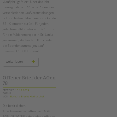
„Laufjahr“ gefeiert: Über das Jahr
hinweg nahmen 72 Läufer*innen an
EINGLIEDERUNGSHILFE
verschiedenen Laufveranstaltungen
teil und legten dabei beeindruckende
BETREUTES WOHNEN
821 Kilometer zurück. Für jeden
gelaufenen Kilometer wurde 1 Euro
TANDEM BTL AKADEMIE
für ein Mädchenprojekt in Sri Lanka
gesammelt, die tandem BTL rundet
Zertfikatskurse
die Spendensumme jetzt auf
Seminarkalender
insgesamt 1.000 Euro auf.
Seminarräume
unser
weiterlesen
Suchen
laufjahr
STADTTEILARBEIT
–
mit
sportlichem
teamgeist
Offener Brief der AGen
PROFIL | LEITBILD
durch
78
berlin
Bereiche im Überblick
ERSTELLT
16.12.2024
Kinder- und Jugendschutz
THEMA
VON
Barbara Brecht-Hadraschek
Unsere Videos
Gesellschafter VdK
Die bezirklichen
Arbeitsgemeinschaften nach § 78
schoolcoach BTL
SGB VIII (AG 78) haben einen offenen