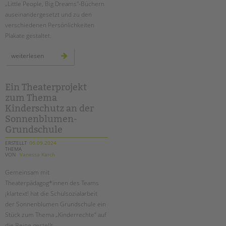
„Little People, Big Dreams"-Büchern
auseinandergesetzt und zu den
verschiedenen Persönlichkeiten
Plakate gestaltet.
„little
weiterlesen
people
big
dreams“:
plakatausstellung
an
Ein Theaterprojekt
der
zum Thema
sonnenblumen
grundschule
Kinderschutz an der
Sonnenblumen-
Grundschule
ERSTELLT
06.09.2024
THEMA
VON
Vanessa Karch
Gemeinsam mit
Theaterpädagog*innen des Teams
¡klartext! hat die Schulsozialarbeit
der Sonnenblumen Grundschule ein
Stück zum Thema „Kinderrechte“ auf
die Beine gestellt.