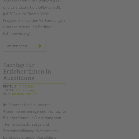
Abgeordneten Björn Wohlert (CDU)
und Lars Düsterhöft (SPD) vom 30.
Juli 2024 zum Thema "Viele
Fragezeichen zu den Verhandlungen
rund um den neuen Berliner
Rahmenvertrag".
stellungnahme
weiterlesen
des
paritätischen
zum
berliner
rahmenvertrag
Fachtag für
Erzieher*innen in
Ausbildung
ERSTELLT
17.09.2024
THEMA
Fortbildungen
VON
Martina Schaller
Im Sommer fand in unserer
Akademie ein anregender Fachtag für
Erzieher*innen in Ausbildung
statt.
Thema: Selbstfürsorge und
Stressbewältigung. Während der
berufsbegleitenden Ausbildung