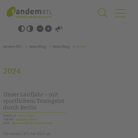
Zum
Navigation
Inhalt
überspringen
springen
Navigation
Barrierefrei-
überspringen
Einstellungen
überspringen
ANGEBOTE
tandem BTL
News/Blog
News/Blog
Archiv
KITA & FRÜHE HILFEN
SCHULE & GANZTAG
2024
Grundschulen
Oberschulen
Förderzentren
Unser Laufjahr – mit
Kollegs
sportlichem Teamgeist
durch Berlin
EFöB
Schulbezogene Sozialarbeit
ERSTELLT
16.12.2024
THEMA
tandem intern
Tagesgruppen
VON
Barbara Brecht-Hadraschek
HILFEN ZUR ERZIEHUNG
Die tandem BTL hat 2024 als