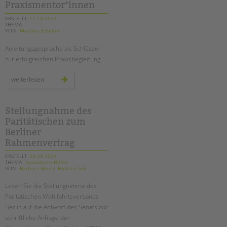
Praxismentor*innen
erfahrungsbericht
ERSTELLT
17.10.2024
THEMA
VON
Martina Schaller
Anleitungsgespräche als Schlüssel
zur erfolgreichen Praxisbegleitung
fachtag
weiterlesen
für
praxismentor*innen
Stellungnahme des
Paritätischen zum
Berliner
Rahmenvertrag
ERSTELLT
23.09.2024
THEMA
Ambulante Hilfen
VON
Barbara Brecht-Hadraschek
Lesen Sie die Stellungnahme des
Paritätischen Wohlfahrtsverbands
Berlin auf die Antwort des Senats zur
schriftliche Anfrage der