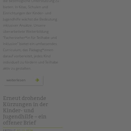
die bestmögliche Unterstützung zu
bieten. In Kitas, Schulen und
Einrichtungen der Kinder- und
Jugendhilfe wächst die Bedeutung
inklusiver Ansätze. Unsere
überarbeitete Weiterbildung
“Facherzieher*in für Teilhabe und
Inklusion” bietet ein umfassendes
Curriculum, das Pädagog*innen
darauf vorbereitet, jedes Kind
individuell zu fördern und Teilhabe
aktiv zu gestalten.
neue
weiterlesen
zertifizierte
weiterbildung
zum*r
facherzieher*in
für
Erneut drohende
teilhabe
Kürzungen in der
und
inklusion
Kinder- und
Jugendhilfe – ein
offener Brief
ERSTELLT
07.11.2024