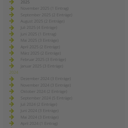
Jugendhilfe und
2025
Familienförderung im
November 2025 (1 Eintrag)
Berliner Bezirk Mitte
September 2025 (2 Einträge)
August 2025 (2 Einträge)
ERSTELLT
16.01.2024
THEMA
Schulsozialarbeit
Juli 2025 (4 Einträge)
VON
Barbara Brecht-Hadraschek
Juni 2025 (1 Eintrag)
Im Bezirk Berlin-Mitte drohen 53
Mai 2025 (3 Einträge)
Kinder- und
April 2025 (2 Einträge)
Jugendfreizeiteinrichtungen, 28
März 2025 (2 Einträge)
Einrichtungen der schul- und
Februar 2025 (3 Einträge)
berufsbezogenen Jugendsozialarbeit
Januar 2025 (3 Einträge)
und 14 Familienzentren das Aus und
2024
die Abwanderung von
Dezember 2024 (3 Einträge)
hochqualifizierten und erfahrenen
November 2024 (3 Einträge)
Fachkräften aus fast 100
Oktober 2024 (2 Einträge)
Einrichtungen! Lesen Sie den ganzen
September 2024 (5 Einträge)
offenen (Protest-) Brief.
Juli 2024 (2 Einträge)
drohende
weiterlesen
Juni 2024 (3 Einträge)
schließungen
von
Mai 2024 (3 Einträge)
einrichtungen
April 2024 (1 Eintrag)
in
der