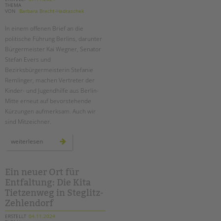
THEMA
VON
Barbara Brecht-Hadraschek
In einem offenen Brief an die
politische Führung Berlins, darunter
Bürgermeister Kai Wegner, Senator
Stefan Evers und
Bezirksbürgermeisterin Stefanie
Remlinger, machen Vertreter der
Kinder- und Jugendhilfe aus Berlin-
Mitte erneut auf bevorstehende
Kürzungen aufmerksam. Auch wir
sind Mitzeichner.
erneut
weiterlesen
drohende
kürzungen
in
der
kinder-
Ein neuer Ort für
und
Entfaltung: Die Kita
jugendhilfe
–
Tietzenweg in Steglitz-
ein
offener
Zehlendorf
brief
ERSTELLT
04.11.2024