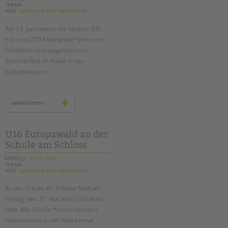
THEMA
VON
Barbara Brecht-Hadraschek
Am 13. Juni feierte die tandem BTL
mit rund 270 Mitarbeiter*innen ein
fröhliches und ausgelassenes
Sommerfest im Palais in der
Kulturbrauerei.
unser
weiterlesen
sommerfest
2024
U16 Europawahl an der
Schule am Schloss
ERSTELLT
07.06.2024
THEMA
VON
Barbara Brecht-Hadraschek
An der Schule am Schloss fand am
Freitag, den 31. Mai, eine U16-Wahl
statt. Alle Schüler*innen konnten
klassenweise in der Aula einmal