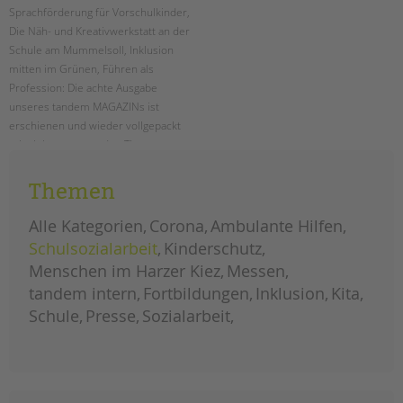
Sprachförderung für Vorschulkinder,
Die Näh- und Kreativwerkstatt an der
Schule am Mummelsoll, Inklusion
mitten im Grünen, Führen als
Profession: Die achte Ausgabe
unseres tandem MAGAZINs ist
erschienen und wieder vollgepackt
mit vielen spannenden Themen aus
unseren Projekten und
Einrichtungen. Als PDF schon hier
Themen
zum kostenlosen Download!
Alle Kategorien
Corona
Ambulante Hilfen
das
weiterlesen
Schulsozialarbeit
Kinderschutz
tandem
magazin
Menschen im Harzer Kiez
Messen
2023
ist
da!
tandem intern
Fortbildungen
Inklusion
Kita
Einweihung des
Planetenpfades an der
Schule
Presse
Sozialarbeit
Ludwig-Cauer-
Grundschule
ERSTELLT
18.01.2024
THEMA
Schulsozialarbeit
VON
Barbara Brecht-Hadraschek