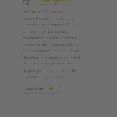
THEMA
InklusionKinderschutz
VON
Franziska Hofmann
STADTTEILARBEIT
Im Februar 2022 hat das
Koordinationsteam Kinder- und
Jugendschutz der tandem BTL eine
Umfrage in der Belegschaft
durchgeführt, um herauszufinden,
ob und wie der Inklusionsgedanke
aus dem tandem-Leitbild auch von
den Mitarbeiter*innen in der Arbeit
im Kinder- und Jugendschutz
mitgetragen und gelebt wird. Die
Ergebnisse liegen jetzt vor.
umfrage
weiterlesen
zum
kinder-
und
jugendschutz
inklusiv