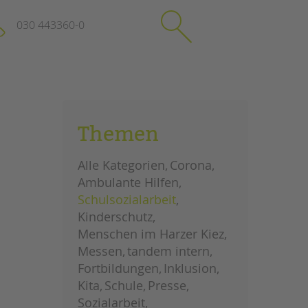
030 443360-0
schließen
KONTAKT
Themen
Suchen
e
Impressum
Alle Kategorien
Corona
itgeberin
Datenschutz
Ambulante Hilfen
Hinweisgebersystem
Schulsozialarbeit
Intranet
Kinderschutz
Menschen im Harzer Kiez
Messen
tandem intern
Fortbildungen
Inklusion
Kita
Schule
Presse
Sozialarbeit