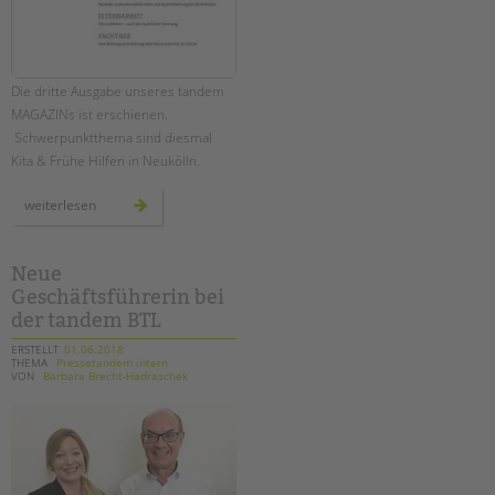
Die dritte Ausgabe unseres tandem
MAGAZINs ist erschienen.
Schwerpunktthema sind diesmal
Kita & Frühe Hilfen in Neukölln.
unser
weiterlesen
neues
tandem
magazin
ist
da!
Neue
Geschäftsführerin bei
der tandem BTL
ERSTELLT
01.06.2018
THEMA
Pressetandem intern
VON
Barbara Brecht-Hadraschek