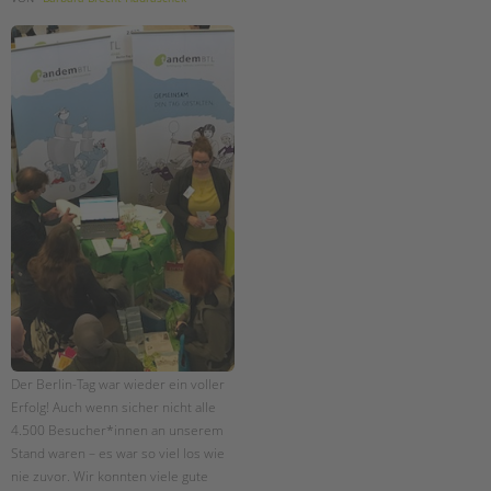
Der Berlin-Tag war wieder ein voller
Erfolg! Auch wenn sicher nicht alle
4.500 Besucher*innen an unserem
Stand waren – es war so viel los wie
nie zuvor. Wir konnten viele gute