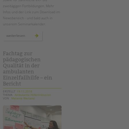
zweitägigen Fortbildungen. Mehr
Infos und der Link zum Download im
Newsbereich - und bald auch in
unserem Seminarkalender.
fort-
weiterlesen
und
weiterbildungen
2019
-
programm
Fachtag zur
erschienen
pädagogischen
Qualität in der
ambulanten
Einzelfallhilfe – ein
Bericht
ERSTELLT
19.11.2018
THEMA
Ambulante HilfenInklusion
VON
Melanie Weiland