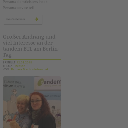
Personaldienstleisters Inzeit
Personalservice teil.
"meet&
weiterlesen
greet"
für
bewerber*innen
Großer Andrang und
viel Interesse an der
tandem BTL am Berlin-
Tag
ERSTELLT
12.03.2018
THEMA
Messen
VON
Barbara Brecht-Hadraschek