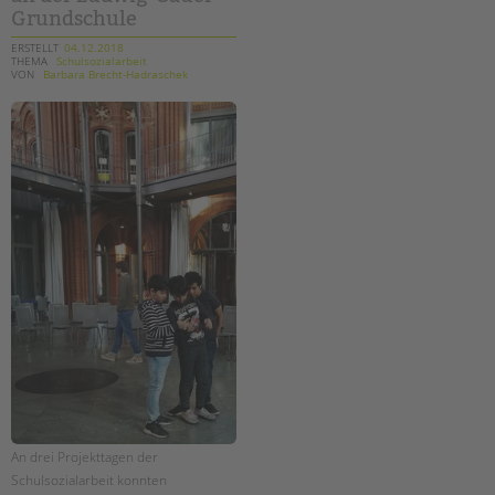
Grundschule
ERSTELLT
04.12.2018
THEMA
Schulsozialarbeit
VON
Barbara Brecht-Hadraschek
An drei Projekttagen der
Schulsozialarbeit konnten