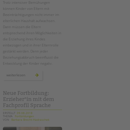
Trotz intensiver Bemühungen
können Kinder von Eltern mit
Beeinträchtigungen nicht immer im
elterlichen Haushalt aufwachsen.
Dann müssen die Eltern
entsprechend ihren Möglichkeiten in
die Erziehung ihres Kindes
einbezogen und in ihrer Elternrolle
gestärkt werden. Denn jeder
Beziehungsabbruch beeinflusst die
Entwicklung der Kinder negativ.
eltern
weiterlesen
bleiben
–
auch
bei
räumlicher
Neue Fortbildung:
trennung
Erzieher*in mit dem
Fachprofil Sprache
ERSTELLT
09.08.2018
THEMA
Fortbildungen
VON
Barbara Brecht-Hadraschek