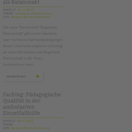
bericht
als Balanceakt
ERSTELLT
15.11.2018
THEMA
Ambulante HilfenInklusion
VON
Barbara Brecht-Hadraschek
Das neue Themenheft "Begleitete
Elternschaft" gibt einen Überblick
über rechtliche Rahmenbedingungen
dieser Unterstützungsform und zeigt
an vielen Beispielen, wie Begleitete
Elternschaft in der Praxis
funktionieren kann.
themenheft:
weiterlesen
begleitete
elternschaft
–
kombinierte
hilfen
Fachtag: Pädagogische
als
Qualität in der
balanceakt
ambulanten
Einzelfallhilfe
ERSTELLT
08.10.2018
THEMA
VON
Barbara Brecht-Hadraschek