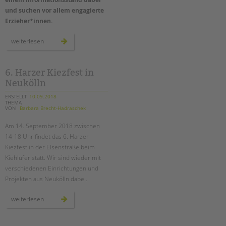
und suchen vor allem engagierte
Erzieher*innen.
wir
weiterlesen
sind
wieder
beim
berlin-
tag
6. Harzer Kiezfest in
–
Neukölln
erzieher*innen
gesucht!
ERSTELLT
10.09.2018
THEMA
VON
Barbara Brecht-Hadraschek
Am 14. September 2018 zwischen
14-18 Uhr findet das 6. Harzer
Kiezfest in der Elsenstraße beim
Kiehlufer statt. Wir sind wieder mit
verschiedenen Einrichtungen und
Projekten aus Neukölln dabei.
6.
weiterlesen
harzer
kiezfest
in
neukölln