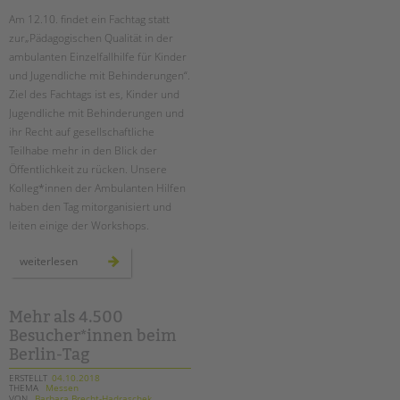
Am 12.10. findet ein Fachtag statt
zur„Pädagogischen Qualität in der
ambulanten Einzelfallhilfe für Kinder
und Jugendliche mit Behinderungen“.
Ziel des Fachtags ist es, Kinder und
Jugendliche mit Behinderungen und
ihr Recht auf gesellschaftliche
Teilhabe mehr in den Blick der
Öffentlichkeit zu rücken. Unsere
Kolleg*innen der Ambulanten Hilfen
haben den Tag mitorganisiert und
leiten einige der Workshops.
fachtag:
weiterlesen
pädagogische
qualität
in
der
ambulanten
Mehr als 4.500
einzelfallhilfe
Besucher*innen beim
Berlin-Tag
ERSTELLT
04.10.2018
THEMA
Messen
VON
Barbara Brecht-Hadraschek