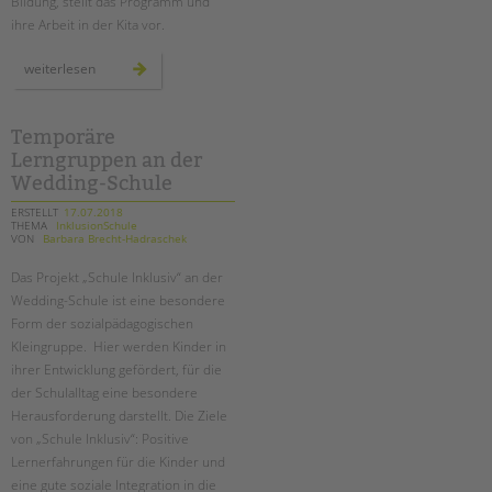
Bildung, stellt das Programm und
ihre Arbeit in der Kita vor.
unsere
weiterlesen
sprach-
kita
in
neukölln
Temporäre
Lerngruppen an der
Wedding-Schule
ERSTELLT
17.07.2018
THEMA
InklusionSchule
VON
Barbara Brecht-Hadraschek
Das Projekt „Schule Inklusiv“ an der
Wedding-Schule ist eine besondere
Form der sozialpädagogischen
Kleingruppe. Hier werden Kinder in
ihrer Entwicklung gefördert, für die
der Schulalltag eine besondere
Herausforderung darstellt. Die Ziele
von „Schule Inklusiv“: Positive
Lernerfahrungen für die Kinder und
eine gute soziale Integration in die