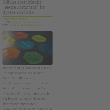
Stärke statt Macht:
„Neue Autorität“ im
System Schule
ERSTELLT
04.09.2018
THEMA
SchuleSchulsozialarbeit
VON
Barbara Brecht-Hadraschek
An der Wedding-Grundschule ist die
Grundphilosophie der „Neuen
Autorität“ mittlerweile im
Schulprogramm verankert. „Neue
Autorität“ im System Schule: Das
klingt erst einmal recht martialisch.
Der Begriff hat jedoch nichts mit
einer wieder entdeckten
preußischen Unterrichtsmethode zu