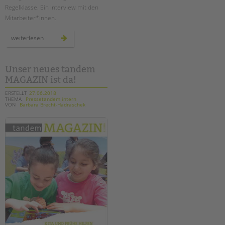
Regelklasse. Ein Interview mit den
Mitarbeiter*innen.
temporäre
weiterlesen
lerngruppen
an
der
wedding-
schule
Unser neues tandem
MAGAZIN ist da!
ERSTELLT
27.06.2018
THEMA
Pressetandem intern
VON
Barbara Brecht-Hadraschek