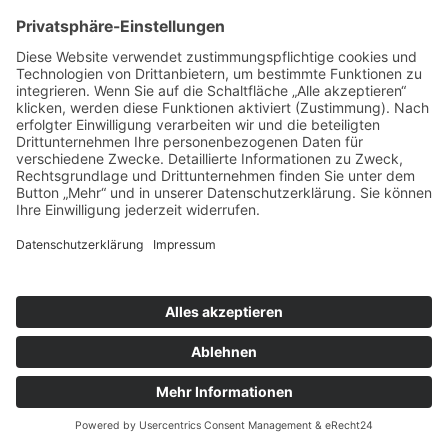
Kontakt
X
tandem BTL gGmbH
Potsdamer Str. 182
10783 Berlin
Telefon 030 443360-0