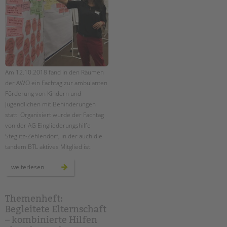
Am 12.10.2018 fand in den Räumen
der AWO ein Fachtag zur ambulanten
Förderung von Kindern und
Jugendlichen mit Behinderungen
statt. Organisiert wurde der Fachtag
von der AG Eingliederungshilfe
Steglitz-Zehlendorf, in der auch die
tandem BTL aktives Mitglied ist.
fachtag
weiterlesen
zur
pädagogischen
qualität
in
der
Themenheft:
ambulanten
Begleitete Elternschaft
einzelfallhilfe
–
– kombinierte Hilfen
ein