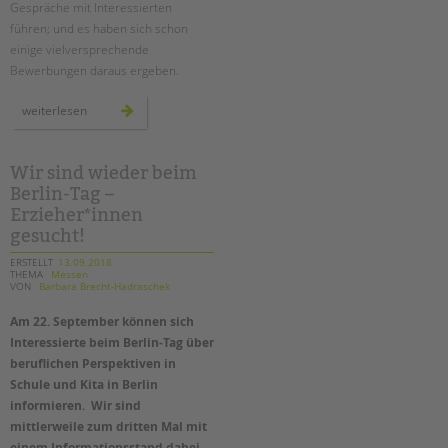
Gespräche mit Interessierten
führen; und es haben sich schon
einige vielversprechende
Bewerbungen daraus ergeben.
mehr
weiterlesen
als
4.500
besucher*innen
beim
berlin-
Wir sind wieder beim
tag
Berlin-Tag –
Erzieher*innen
gesucht!
ERSTELLT
13.09.2018
THEMA
Messen
VON
Barbara Brecht-Hadraschek
Am 22. September können sich
Interessierte beim Berlin-Tag über
beruflichen Perspektiven in
Schule und Kita in Berlin
informieren. Wir sind
mittlerweile zum dritten Mal mit
einem Informationsstand dabei