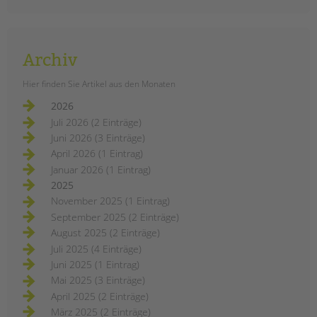
Platz im Schulleben der Adolf-
Reichwein-Schule, einem
sonderpädagogischen
Förderzentrum für Lernen mitten in
Archiv
Neukölln. Neben einer offenen
Gruppe für Mädchen ab den 7. (-10.)
Hier finden Sie Artikel aus den Monaten
Klassen gibt es auch eine feste
Mädchengruppe für die
2026
Siebtklässlerinnen. Betreut wird die
Juli 2026 (2 Einträge)
Gruppe von Kristina Becker, die als
Juni 2026 (3 Einträge)
Schulsozialarbeiterin seit vier Jahren
April 2026 (1 Eintrag)
für die tandem BTL an der Adolf-
Januar 2026 (1 Eintrag)
Reichwein-Schule arbeitet.
2025
November 2025 (1 Eintrag)
mädchenarbeit
weiterlesen
an
September 2025 (2 Einträge)
der
August 2025 (2 Einträge)
adolf-
reichwein-
Juli 2025 (4 Einträge)
schule
Juni 2025 (1 Eintrag)
Mai 2025 (3 Einträge)
April 2025 (2 Einträge)
März 2025 (2 Einträge)