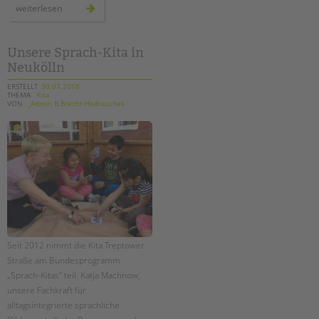
neue
weiterlesen
fortbildung:
erzieher*in
mit
dem
fachprofil
Unsere Sprach-Kita in
sprache
Neukölln
ERSTELLT
30.07.2018
THEMA
Kita
VON
_Admin B.Brecht-Hadraschek
Seit 2012 nimmt die Kita Treptower
Straße am Bundesprogramm
„Sprach-Kitas“ teil. Katja Machnow,
unsere Fachkraft für
alltagsintegrierte sprachliche