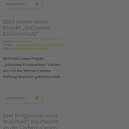
tandem international
neue
weiterlesen
räume
für
KARRIERE
die
ambulanten
Stellenangebote
hilfen
2019 startet unser
der
Projekt „Inklusiver
tandem als Arbeitgeberin
tandem
btl
Kinderschutz“
in
NEWS/BLOG
treptow-
köpenick
ERSTELLT
10.12.2018
THEMA
InklusionKinderschutztandem intern
VON
Barbara Brecht-Hadraschek
unkuerzbar
Briefe an Kai
2019 wird unser Projekt
„Inklusiver Kinderschutz“ starten,
PRESSE
das von der Werner-Coenen-
Stiftung finanziell gefördert wird.
Magazin
KONTAKT
2019
Impressum
weiterlesen
startet
unser
Datenschutz
projekt
„inklusiver
Hinweisgebersystem
kinderschutz“
Drei Religionen – eine
Intranet
Wahrheit? Ein Projekt
an der Ludwig-Cauer-