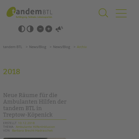
Zum
Navigation
Inhalt
überspringen
springen
Navigation
Barrierefrei-
überspringen
Einstellungen
überspringen
ANGEBOTE
tandem BTL
News/Blog
News/Blog
Archiv
KITA & FRÜHE HILFEN
SCHULE & GANZTAG
2018
Grundschulen
Oberschulen
Förderzentren
Neue Räume für die
Kollegs
Ambulanten Hilfen der
tandem BTL in
EFöB
Treptow-Köpenick
Schulbezogene Sozialarbeit
Tagesgruppen
ERSTELLT
10.12.2018
THEMA
Ambulante HilfenInklusion
VON
Barbara Brecht-Hadraschek
HILFEN ZUR ERZIEHUNG