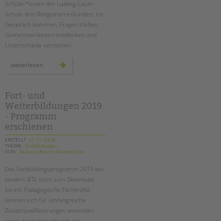
Schüler*innen der Ludwig-Cauer-
Schule drei Religionen erkunden, ins
Gespräch kommen, Fragen stellen,
Gemeinsamkeiten entdecken und
Unterschiede verstehen.
drei
weiterlesen
religionen
–
eine
wahrheit?
ein
Fort- und
projekt
Weiterbildungen 2019
an
der
- Programm
ludwig-
cauer-
erschienen
grundschule
ERSTELLT
21.11.2018
THEMA
Fortbildungen
VON
Barbara Brecht-Hadraschek
Das Fortbildungsprogramm 2019 der
tandem BTL steht zum Download
bereit. Pädagogische Fachkräfte
können sich für umfangreiche
Zusatzqualifizierungen anmelden
sowie für zahlreiche ein- bis