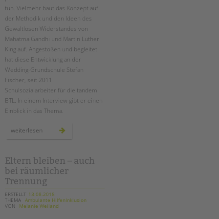
tun. Vielmehr baut das Konzept auf
der Methodik und den Ideen des
Gewaltlosen Widerstandes von
Mahatma Gandhi und Martin Luther
King auf. Angestoßen und begleitet
hat diese Entwicklung an der
Wedding-Grundschule Stefan
Fischer, seit 2011
Schulsozialarbeiter für die tandem
BTL. In einem Interview gibt er einen
Einblick in das Thema.
stärke
weiterlesen
statt
macht:
„neue
autorität“
im
Eltern bleiben – auch
system
bei räumlicher
schule
Trennung
ERSTELLT
13.08.2018
THEMA
Ambulante HilfenInklusion
VON
Melanie Weiland