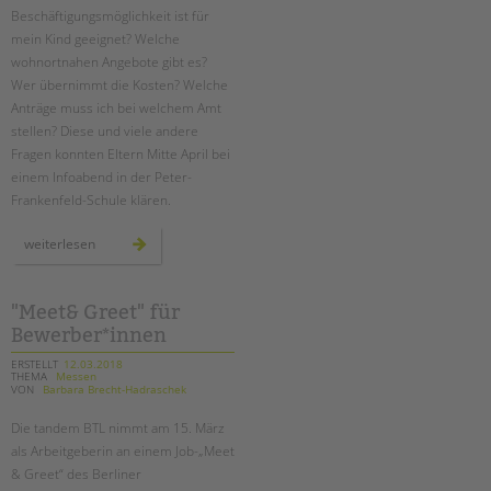
Beschäftigungsmöglichkeit ist für
mein Kind geeignet? Welche
wohnortnahen Angebote gibt es?
Wer übernimmt die Kosten? Welche
Anträge muss ich bei welchem Amt
stellen? Diese und viele andere
Fragen konnten Eltern Mitte April bei
einem Infoabend in der Peter-
Frankenfeld-Schule klären.
wie
weiterlesen
geht
es
nach
der
schule
"Meet& Greet" für
weiter?
Bewerber*innen
ein
infoabend
ERSTELLT
12.03.2018
THEMA
Messen
VON
Barbara Brecht-Hadraschek
Die tandem BTL nimmt am 15. März
als Arbeitgeberin an einem Job-„Meet
& Greet“ des Berliner