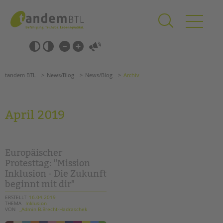
Zum
Navigation
Inhalt
überspringen
springen
Navigation
Barrierefrei-
überspringen
Einstellungen
überspringen
ANGEBOTE
tandem BTL
News/Blog
News/Blog
Archiv
KITA & FRÜHE HILFEN
SCHULE & GANZTAG
April 2019
Grundschulen
Oberschulen
Förderzentren
Europäischer
Kollegs
Protesttag: "Mission
Inklusion - Die Zukunft
EFöB
beginnt mit dir"
Schulbezogene Sozialarbeit
Tagesgruppen
ERSTELLT
16.04.2019
THEMA
Inklusion
VON
_Admin B.Brecht-Hadraschek
HILFEN ZUR ERZIEHUNG