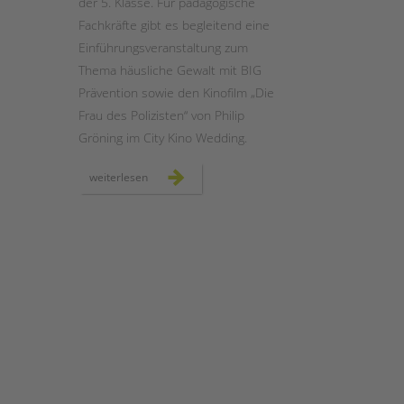
der 5. Klasse. Für pädagogische
Fachkräfte gibt es begleitend eine
Einführungsveranstaltung zum
Thema häusliche Gewalt mit BIG
Prävention sowie den Kinofilm „Die
Frau des Polizisten“ von Philip
Gröning im City Kino Wedding.
präventionswochen
weiterlesen
zur
häuslichen
gewalt
mit
und
in
schulen