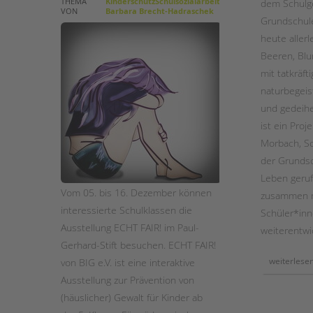
THEMA
KinderschutzSchulsozialarbeit
dem Schulg
VON
Barbara Brecht-Hadraschek
Grundschule
STADTTEILARBEIT
heute allerl
Beeren, Blu
mit tatkräft
naturbegeis
und gedeihe
ist ein Proj
Morbach, Sc
der Grundsc
Leben geruf
Vom 05. bis 16. Dezember können
zusammen mi
interessierte Schulklassen die
Schüler*inn
Ausstellung ECHT FAIR! im Paul-
weiterentwic
Gerhard-Stift besuchen. ECHT FAIR!
weiterlese
von BIG e.V. ist eine interaktive
Ausstellung zur Prävention von
(häuslicher) Gewalt für Kinder ab