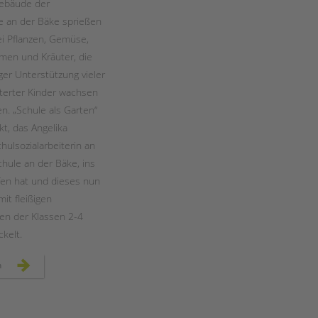
Magazin
ebäude der
 an der Bäke sprießen
ei Pflanzen, Gemüse,
men und Kräuter, die
iger Unterstützung vieler
terter Kinder wachsen
n. „Schule als Garten“
ekt, das Angelika
hulsozialarbeiterin an
hule an der Bäke, ins
en hat und dieses nun
t fleißigen
en der Klassen 2-4
kelt.
schule
n
als
garten