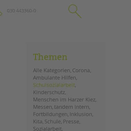
030 443360-0
schließen
KONTAKT
Themen
Suchen
e
Impressum
Alle Kategorien
Corona
itgeberin
Datenschutz
Ambulante Hilfen
Hinweisgebersystem
Schulsozialarbeit
Intranet
Kinderschutz
Menschen im Harzer Kiez
Messen
tandem intern
Fortbildungen
Inklusion
Kita
Schule
Presse
Sozialarbeit