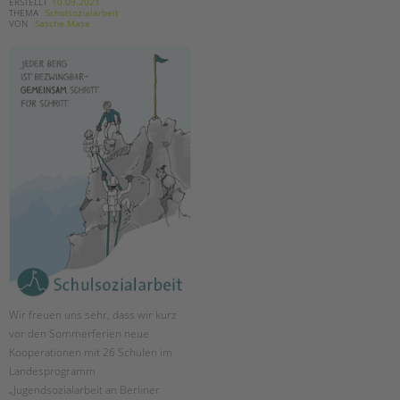
tandem international
ERSTELLT
10.09.2021
THEMA
Schulsozialarbeit
VON
Sasche Mase
KARRIERE
Stellenangebote
tandem als Arbeitgeberin
NEWS/BLOG
unkuerzbar
Briefe an Kai
PRESSE
Magazin
KONTAKT
Impressum
Wir freuen uns sehr, dass wir kurz
Datenschutz
vor den Sommerferien neue
Hinweisgebersystem
Kooperationen mit 26 Schulen im
Intranet
Landesprogramm
„Jugendsozialarbeit an Berliner