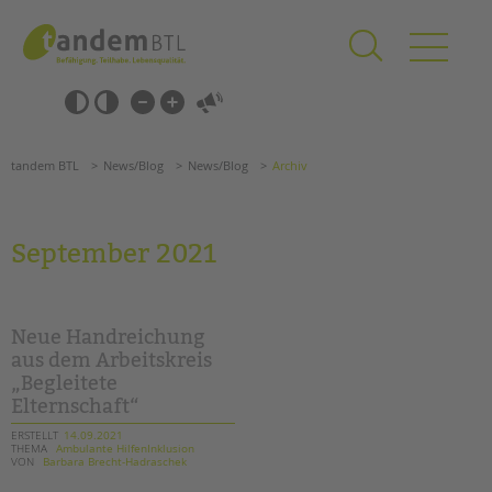
Zum
Navigation
Inhalt
überspringen
springen
Navigation
Barrierefrei-
überspringen
Einstellungen
überspringen
ANGEBOTE
tandem BTL
News/Blog
News/Blog
Archiv
KITA & FRÜHE HILFEN
SCHULE & GANZTAG
September 2021
Grundschulen
Oberschulen
Förderzentren
Neue Handreichung
Kollegs
aus dem Arbeitskreis
„Begleitete
EFöB
Elternschaft“
Schulbezogene Sozialarbeit
Tagesgruppen
ERSTELLT
14.09.2021
THEMA
Ambulante HilfenInklusion
VON
Barbara Brecht-Hadraschek
HILFEN ZUR ERZIEHUNG