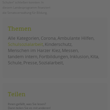
Schulen“ schließen konnten. In
diesem Landesprogramm finanziert
die Senatsverwaltung für Bildung,
Jugend und Familie Schulsozialarbeit
an den Berliner Schulen.
Themen
ausbau
weiterlesen
landesprogramm
Alle Kategorien
Corona
Ambulante Hilfen
„jugendsozialarbeit
an
Schulsozialarbeit
Kinderschutz
berliner
schulen“
Menschen im Harzer Kiez
Messen
tandem intern
Fortbildungen
Inklusion
Kita
Schule
Presse
Sozialarbeit
Teilen
Ihnen gefällt, was Sie lesen?
Dann teilen Sie es mit anderen!