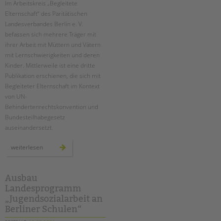
Suchen
Im Arbeitskreis „Begleitete
Elternschaft“ des Paritätischen
EINGLIEDERUNGSHILFE
Landesverbandes Berlin e. V.
befassen sich mehrere Träger mit
BETREUTES WOHNEN
ihrer Arbeit mit Müttern und Vätern
mit Lernschwierigkeiten und deren
TANDEM BTL AKADEMIE
Kinder. Mittlerweile ist eine dritte
Publikation erschienen, die sich mit
Zertfikatskurse
Begleiteter Elternschaft im Kontext
Seminarkalender
von UN-
Seminarräume
Behindertenrechtskonvention und
Bundesteilhabegesetz
STADTTEILARBEIT
auseinandersetzt.
PROFIL | LEITBILD
neue
weiterlesen
handreichung
aus
Bereiche im Überblick
dem
arbeitskreis
Kinder- und Jugendschutz
„begleitete
Ausbau
elternschaft“
Unsere Videos
Landesprogramm
„Jugendsozialarbeit an
Gesellschafter VdK
Berliner Schulen“
schoolcoach BTL