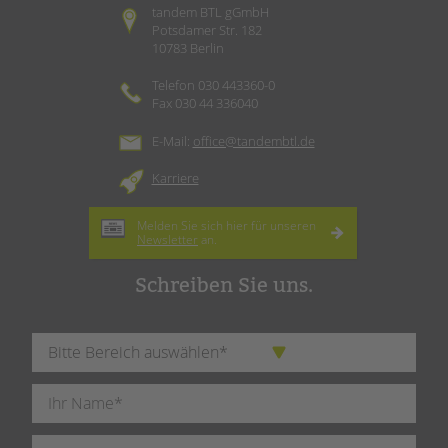
tandem BTL gGmbH
Potsdamer Str. 182
10783 Berlin
Telefon 030 443360-0
Fax 030 44 336040
E-Mail:
office@tandembtl.de
Karriere
Melden Sie sich hier für unseren
Newsletter
an.
Schreiben Sie uns.