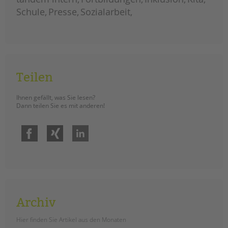
balanceakt
Schule
Presse
Sozialarbeit
Teilen
Ihnen gefällt, was Sie lesen?
Dann teilen Sie es mit anderen!
Facebook
Xing
LinkedIn
Archiv
Hier finden Sie Artikel aus den Monaten