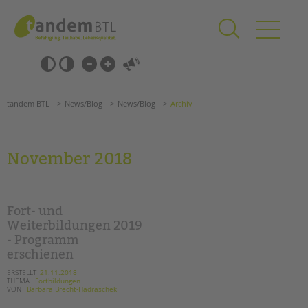
Zum
Navigation
Inhalt
überspringen
springen
Navigation
Barrierefrei-
überspringen
Einstellungen
überspringen
ANGEBOTE
tandem BTL
News/Blog
News/Blog
Archiv
KITA & FRÜHE HILFEN
SCHULE & GANZTAG
November 2018
Grundschulen
Oberschulen
Förderzentren
Fort- und
Kollegs
Weiterbildungen 2019
- Programm
EFöB
erschienen
Schulbezogene Sozialarbeit
Tagesgruppen
ERSTELLT
21.11.2018
THEMA
Fortbildungen
VON
Barbara Brecht-Hadraschek
HILFEN ZUR ERZIEHUNG