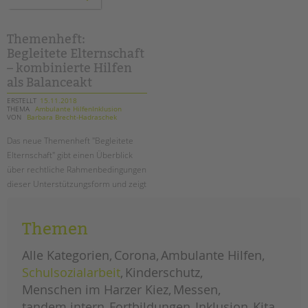
zur
pädagogischen
qualität
in
der
Themenheft:
ambulanten
Begleitete Elternschaft
einzelfallhilfe
–
– kombinierte Hilfen
ein
bericht
als Balanceakt
ERSTELLT
15.11.2018
THEMA
Ambulante HilfenInklusion
VON
Barbara Brecht-Hadraschek
Das neue Themenheft "Begleitete
Elternschaft" gibt einen Überblick
über rechtliche Rahmenbedingungen
dieser Unterstützungsform und zeigt
an vielen Beispielen, wie Begleitete
Elternschaft in der Praxis
Themen
funktionieren kann.
Alle Kategorien
Corona
Ambulante Hilfen
themenheft:
weiterlesen
begleitete
Schulsozialarbeit
Kinderschutz
elternschaft
–
Menschen im Harzer Kiez
kombinierte
Messen
hilfen
als
tandem intern
Fortbildungen
Inklusion
Kita