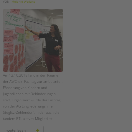
tandem international
VON
Melanie Weiland
KARRIERE
Stellenangebote
tandem als Arbeitgeberin
NEWS/BLOG
unkuerzbar
Briefe an Kai
PRESSE
Am 12.10.2018 fand in den Räumen
der AWO ein Fachtag zur ambulanten
Magazin
Förderung von Kindern und
KONTAKT
Jugendlichen mit Behinderungen
statt. Organisiert wurde der Fachtag
Impressum
von der AG Eingliederungshilfe
Datenschutz
Steglitz-Zehlendorf, in der auch die
Hinweisgebersystem
tandem BTL aktives Mitglied ist.
Intranet
fachtag
weiterlesen