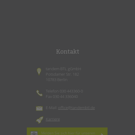
Kontakt
tandem BTL gGmbH
Potsdamer Str. 182
10783 Berlin
Telefon 030 443360-0
Fax 030 44 336040
E-Mail:
office@tandembtl.de
Karriere
Melden Sie sich hier für unseren