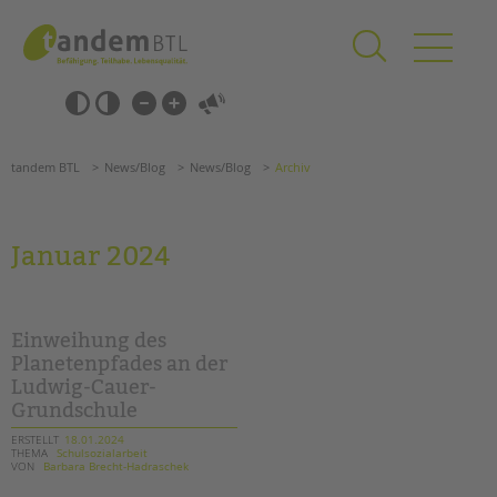
Zum
Navigation
Inhalt
überspringen
springen
Navigation
Barrierefrei-
überspringen
Einstellungen
überspringen
ANGEBOTE
tandem BTL
News/Blog
News/Blog
Archiv
KITA & FRÜHE HILFEN
SCHULE & GANZTAG
Januar 2024
Grundschulen
Oberschulen
Förderzentren
Einweihung des
Kollegs
Planetenpfades an der
Ludwig-Cauer-
EFöB
Grundschule
Schulbezogene Sozialarbeit
Tagesgruppen
ERSTELLT
18.01.2024
THEMA
Schulsozialarbeit
VON
Barbara Brecht-Hadraschek
HILFEN ZUR ERZIEHUNG
Suchen