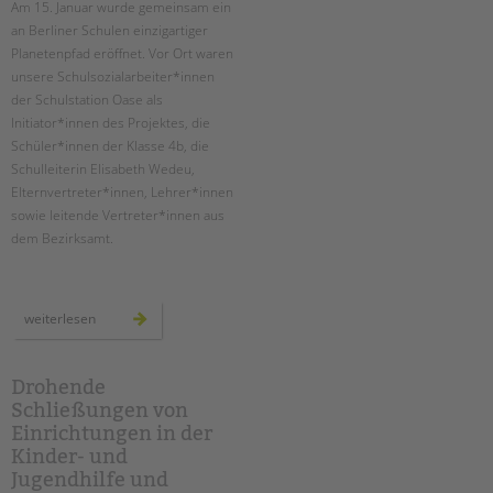
Am 15. Januar wurde gemeinsam ein
an Berliner Schulen einzigartiger
EINGLIEDERUNGSHILFE
Planetenpfad eröffnet. ­Vor Ort waren
unsere Schulsozialarbeiter*innen
BETREUTES WOHNEN
der Schulstation Oase als
Initiator*innen des Projektes, die
TANDEM BTL AKADEMIE
Schüler*innen der Klasse 4b, die
Schulleiterin Elisabeth Wedeu,
Zertfikatskurse
Elternvertreter*innen, Lehrer*innen
Seminarkalender
sowie leitende Vertreter*innen aus
Seminarräume
dem Bezirksamt.
STADTTEILARBEIT
einweihung
weiterlesen
PROFIL | LEITBILD
des
planetenpfades
an
Bereiche im Überblick
der
ludwig-
Drohende
Kinder- und Jugendschutz
cauer-
Schließungen von
grundschule
Unsere Videos
Einrichtungen in der
Gesellschafter VdK
Kinder- und
schoolcoach BTL
Jugendhilfe und