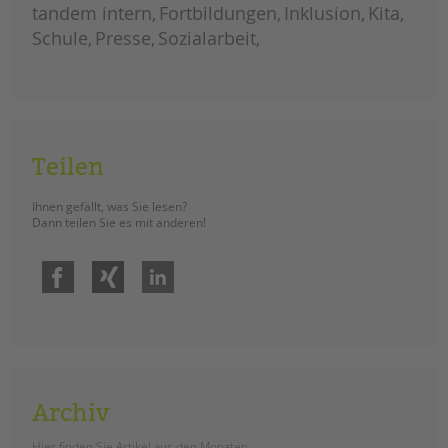
und
tandem intern
Fortbildungen
Inklusion
Kita
jugendhilfe
und
Schule
Presse
Sozialarbeit
familienförderung
im
berliner
bezirk
mitte
Teilen
Ihnen gefällt, was Sie lesen?
Dann teilen Sie es mit anderen!
Facebook
Xing
LinkedIn
Archiv
Hier finden Sie Artikel aus den Monaten