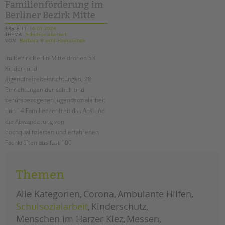
tandem international
Familienförderung im
Berliner Bezirk Mitte
KARRIERE
ERSTELLT
16.01.2024
THEMA
Schulsozialarbeit
Stellenangebote
VON
Barbara Brecht-Hadraschek
tandem als Arbeitgeberin
Im Bezirk Berlin-Mitte drohen 53
NEWS/BLOG
Kinder- und
Jugendfreizeiteinrichtungen, 28
unkuerzbar
Einrichtungen der schul- und
Briefe an Kai
berufsbezogenen Jugendsozialarbeit
und 14 Familienzentren das Aus und
die Abwanderung von
PRESSE
hochqualifizierten und erfahrenen
Fachkräften aus fast 100
Magazin
Einrichtungen! Lesen Sie den ganzen
KONTAKT
offenen (Protest-) Brief.
Impressum
Themen
Datenschutz
drohende
weiterlesen
schließungen
Alle Kategorien
Corona
Ambulante Hilfen
von
Hinweisgebersystem
einrichtungen
Schulsozialarbeit
Kinderschutz
in
Intranet
der
Menschen im Harzer Kiez
Messen
kinder-