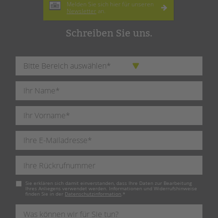
Melden Sie sich hier für unseren
Newsletter
an.
Schreiben Sie uns.
Pflichtfeld
Sie erklären sich damit einverstanden, dass Ihre Daten zur Bearbeitung
Ihres Anliegens verwendet werden. Informationen und Widerrufshinweise
finden Sie in der
Datenschutzinformation
.
*