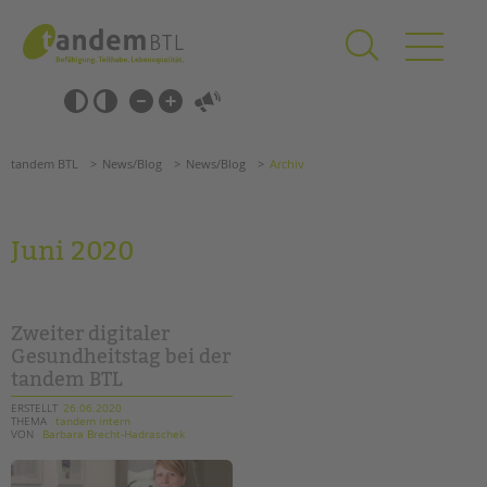
Zum
Navigation
Inhalt
überspringen
springen
Navigation
Barrierefrei-
überspringen
Einstellungen
überspringen
ANGEBOTE
tandem BTL
News/Blog
News/Blog
Archiv
KITA & FRÜHE HILFEN
SCHULE & GANZTAG
Juni 2020
Grundschulen
Oberschulen
Förderzentren
Zweiter digitaler
Kollegs
Gesundheitstag bei der
tandem BTL
EFöB
Schulbezogene Sozialarbeit
ERSTELLT
26.06.2020
THEMA
tandem intern
Tagesgruppen
VON
Barbara Brecht-Hadraschek
HILFEN ZUR ERZIEHUNG
Suchen