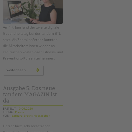
EINGLIEDERUNGSHILFE
BETREUTES WOHNEN
Am 17. Juni fand der zweite digitale
Gesundheitstag bei der tandem BTL
TANDEM BTL AKADEMIE
statt. Via Zoomkonferenz konnten
die Mitarbeiter*innen wieder an
Zertfikatskurse
zahlreichen kostenlosen Fitness- und
Seminarkalender
Präventions-Kursen teilnehmen.
Seminarräume
zweiter
weiterlesen
digitaler
STADTTEILARBEIT
gesundheitstag
bei
der
PROFIL | LEITBILD
tandem
Ausgabe 5: Das neue
btl
tandem MAGAZIN ist
Bereiche im Überblick
da!
Kinder- und Jugendschutz
ERSTELLT
10.06.2020
Unsere Videos
THEMA
Presse
VON
Barbara Brecht-Hadraschek
Gesellschafter VdK
schoolcoach BTL
Harzer Kiez, schulersetzende