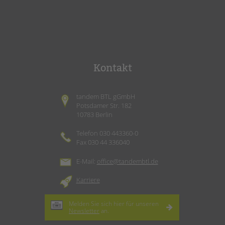
Kontakt
tandem BTL gGmbH
Potsdamer Str. 182
10783 Berlin
Telefon 030 443360-0
Fax 030 44 336040
E-Mail:
office@tandembtl.de
Karriere
Melden Sie sich hier für unseren
Newsletter
an.