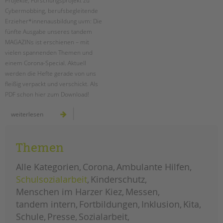
Projekte, Forschungsprojekt zu
tandem international
Cybermobbing, berufsbegleitende
KARRIERE
Erzieher*innenausbildung uvm: Die
fünfte Ausgabe unseres tandem
Stellenangebote
MAGAZINs ist erschienen – mit
tandem als Arbeitgeberin
vielen spannenden Themen und
einem Corona-Special. Aktuell
NEWS/BLOG
werden die Hefte gerade von uns
fleißig verpackt und verschickt. Als
unkuerzbar
PDF schon hier zum Download!
Briefe an Kai
ausgabe
weiterlesen
5:
PRESSE
das
neue
tandem
Magazin
magazin
Themen
ist
KONTAKT
da!
Alle Kategorien
Corona
Ambulante Hilfen
Impressum
Schulsozialarbeit
Kinderschutz
Datenschutz
Menschen im Harzer Kiez
Messen
Hinweisgebersystem
tandem intern
Fortbildungen
Inklusion
Kita
Intranet
Schule
Presse
Sozialarbeit