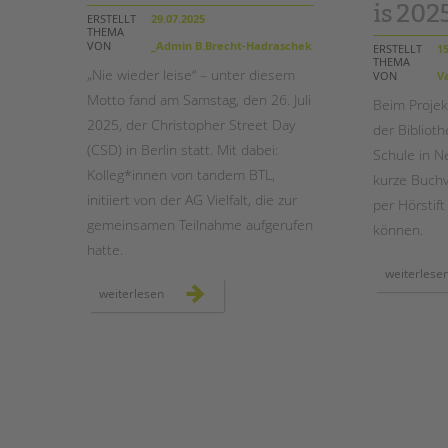
is 202
ERSTELLT
29.07.2025
THEMA
STADTTEILARBEIT
VON
_Admin B.Brecht-Hadraschek
ERSTELLT
15
THEMA
„Nie wieder leise“ – unter diesem
VON
Va
Motto fand am Samstag, den 26. Juli
Beim Projek
2025, der Christopher Street Day
der Biblioth
(CSD) in Berlin statt. Mit dabei:
Schule in N
Kolleg*innen von tandem BTL,
kurze Buchv
initiiert von der AG Vielfalt, die zur
per Hörstif
gemeinsamen Teilnahme aufgerufen
können.
hatte.
weiterlese
rückblick
weiterlesen
auf
den
csd
berlin
2025
–
gemeinsam
laut
für
vielfalt
und
demokratie!