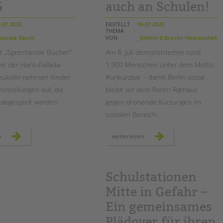
Magazin
5
auch an Schulen!
.07.2025
ERSTELLT
09.07.2025
THEMA
nessa Karch
VON
_Admin B.Brecht-Hadraschek
t „Sprechende Bücher“
Am
8. Juli
demonstrierten rund
ek der Hans‑Fallada-
1.500 Menschen unter dem Motto
eukölln nehmen Kinder
#unkürzbar – damit Berlin sozial
orstellungen auf, die
bleibt vor dem Roten Rathaus
t abgespielt werden
gegen drohende Kürzungen im
sozialen Bereich.
wenn
demo
n
weiterlesen
bücher
#unkürzbar:
sprechen:
für
hans‑fallada‑schule
den
erhält
erhalt
deutschen lesepreis 2025
der
sozialen
Schulstationen
infrastruktur
–
Mitte in Gefahr –
auch
an
schulen!
Ein gemeinsames
Plädoyer für ihren