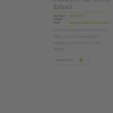
Erhalt
ERSTELLT
04.07.2025
THEMA
VON
Barbara Brecht-Hadraschek
Jetzt lesen, warum fünf Schulen in
Mitte um ihre Schulstationen
kämpfen – und warum es alle
angeht.
schulstationen
weiterlesen
mitte
in
gefahr
–
ein
gemeinsames
plädoyer
für
ihren
erhalt