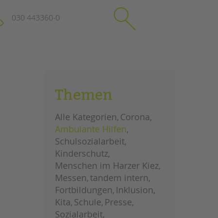
030 443360-0
schließen
KONTAKT
Themen
Suchen
e
Impressum
Alle Kategorien
Corona
itgeberin
Datenschutz
Ambulante Hilfen
Hinweisgebersystem
Schulsozialarbeit
Intranet
Kinderschutz
Menschen im Harzer Kiez
Messen
tandem intern
Fortbildungen
Inklusion
Kita
Schule
Presse
Sozialarbeit