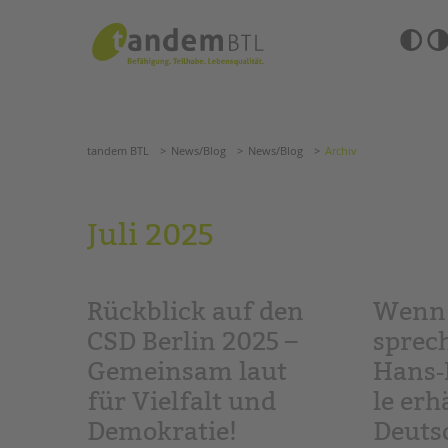
Zum
Navigation
Inhalt
überspringen
springen
Barrierefre
Einstellun
tandem BTL
News/Blog
News/Blog
Archiv
übersprin
Navigation
überspringen
SUCHE
tandem BTL
News/Blog
News/Blog
Archiv
ANGEBOTE
Juli 2025
KITA & FRÜHE HILFEN
HILFEN ZUR ERZIE
SCHULE & GANZTAG
EINGLIEDERUNGSHI
Rückblick auf den
Wenn 
Grundschulen
BETREUTES WOHNE
Oberschulen
CSD Berlin 2025 –
sprec
Förderzentren
Gemeinsam laut
Hans‑
TANDEM BTL AKADE
Kollegs
für Vielfalt und
le erh
EFöB
Zertfikatskurse
Schulbezogene Sozialarbeit
Seminarkalender
Demokratie!
Deuts
Tagesgruppen
Seminarräume