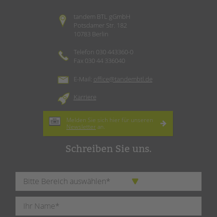
tandem BTL gGmbH
Potsdamer Str. 182
10783 Berlin
Telefon 030 443360-0
Fax 030 44 336040
E-Mail:
office@tandembtl.de
Karriere
Melden Sie sich hier für unseren
Newsletter
an.
Schreiben Sie uns.