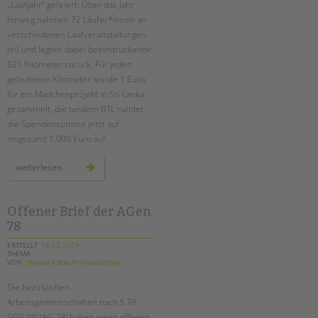
Suchen
„Laufjahr“ gefeiert: Über das Jahr
hinweg nahmen 72 Läufer*innen an
EINGLIEDERUNGSHILFE
verschiedenen Laufveranstaltungen
teil und legten dabei beeindruckende
BETREUTES WOHNEN
821 Kilometer zurück. Für jeden
gelaufenen Kilometer wurde 1 Euro
TANDEM BTL AKADEMIE
für ein Mädchenprojekt in Sri Lanka
gesammelt, die tandem BTL rundet
Zertfikatskurse
die Spendensumme jetzt auf
Seminarkalender
insgesamt 1.000 Euro auf.
Seminarräume
unser
weiterlesen
laufjahr
STADTTEILARBEIT
–
mit
sportlichem
teamgeist
Offener Brief der AGen
PROFIL | LEITBILD
durch
78
berlin
Bereiche im Überblick
ERSTELLT
16.12.2024
Kinder- und Jugendschutz
THEMA
VON
Barbara Brecht-Hadraschek
Unsere Videos
Gesellschafter VdK
Die bezirklichen
Arbeitsgemeinschaften nach § 78
schoolcoach BTL
SGB VIII (AG 78) haben einen offenen