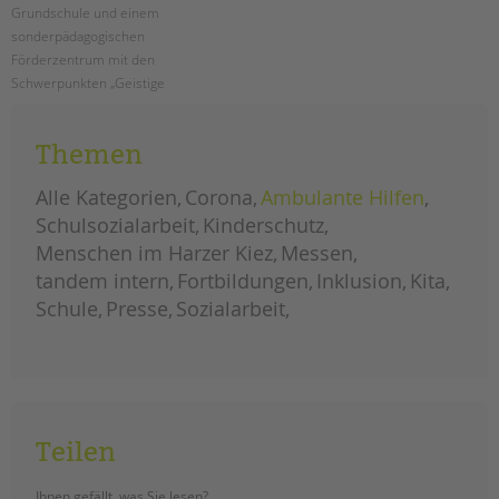
Grundschule und einem
sonderpädagogischen
Förderzentrum mit den
Schwerpunkten „Geistige
Entwicklung“ und „Lernen“, das
interaktive Präventionsprojekt
Themen
„LIEBESLEBEN“ statt.
Alle Kategorien
Corona
Ambulante Hilfen
pestalozzi-
weiterlesen
schule:
Schulsozialarbeit
Kinderschutz
drei
tage
Menschen im Harzer Kiez
Messen
für
sexuelle
tandem intern
gesundheit
Fortbildungen
Inklusion
Kita
und
aufklärung
Schule
Presse
Sozialarbeit
Teilen
Ihnen gefällt, was Sie lesen?