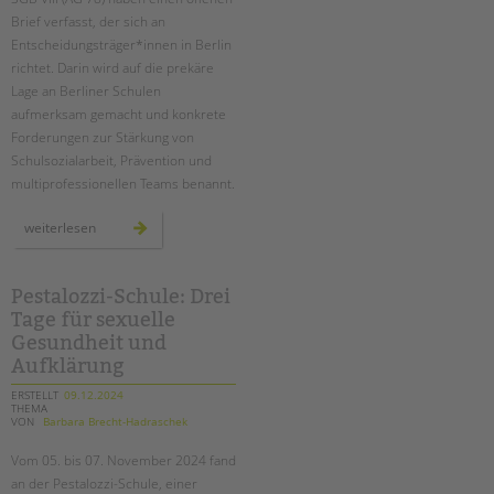
tandem international
Brief verfasst, der sich an
KARRIERE
Entscheidungsträger*innen in Berlin
richtet. Darin wird auf die prekäre
Stellenangebote
Lage an Berliner Schulen
tandem als Arbeitgeberin
aufmerksam gemacht und konkrete
Forderungen zur Stärkung von
NEWS/BLOG
Schulsozialarbeit, Prävention und
multiprofessionellen Teams benannt.
unkuerzbar
Briefe an Kai
offener
weiterlesen
brief
der
agen
PRESSE
78
Pestalozzi-Schule: Drei
Tage für sexuelle
Magazin
KONTAKT
Gesundheit und
Aufklärung
Impressum
ERSTELLT
09.12.2024
Datenschutz
THEMA
VON
Barbara Brecht-Hadraschek
Hinweisgebersystem
Intranet
Vom 05. bis 07. November 2024 fand
an der Pestalozzi-Schule, einer