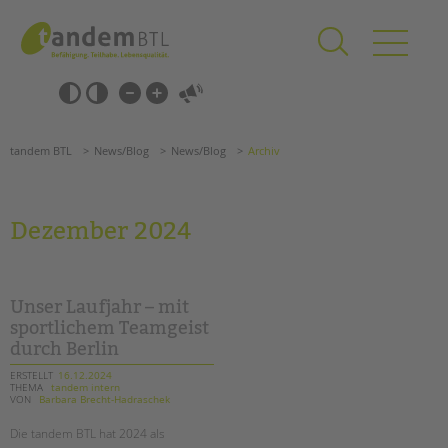
Zum
Navigation
Inhalt
überspringen
springen
Navigation
Barrierefrei-
überspringen
Einstellungen
überspringen
ANGEBOTE
tandem BTL
News/Blog
News/Blog
Archiv
KITA & FRÜHE HILFEN
SCHULE & GANZTAG
Dezember 2024
Grundschulen
Oberschulen
Förderzentren
Unser Laufjahr – mit
Kollegs
sportlichem Teamgeist
durch Berlin
EFöB
Schulbezogene Sozialarbeit
ERSTELLT
16.12.2024
THEMA
tandem intern
Tagesgruppen
VON
Barbara Brecht-Hadraschek
HILFEN ZUR ERZIEHUNG
Die tandem BTL hat 2024 als